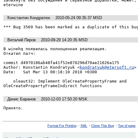
запихнуть без обсуждения и серьёзной доработки, может, 
eterwine
Константин Кондратюк
2010-05-24 09:35:37 MSD
*** Bug 3569 has been marked as a duplicate of this bu
Виталий Перов
2010-09-29 14:20:35 MSD
В winehq появилась полноценная реализация.

Откатил патч:

commit d4970186ab48fa41f52e870296d70ae21026a175

Author: Konstantin Kondratyuk <
kondratyuk@etersoft.ru
>

Date:   Sat Mar 13 00:18:10 2010 +0300

    oleaut32: Implement OleCreatePropertyFrame and

OleCreatePropertyFrameIndirect functions
Денис Баранов
2010-12-03 17:50:20 MSK
Принято.
Format For Printing
-
XML
-
Clone This Bug
-
Top of page