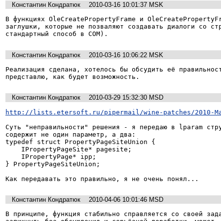
Константин Кондратюк
2010-03-16 10:01:37 MSK
В функциях OleCreatePropertyFrame и OleCreatePropertyFr
заглушки, которые не позваляют создавать диалоги со стр
стандартный способ в COM).
Константин Кондратюк
2010-03-16 10:06:22 MSK
Реализация сделана, хотелось бы обсудить её правильност
представлю, как будет возможность.
Константин Кондратюк
2010-03-29 15:32:30 MSD
http://lists.etersoft.ru/pipermail/wine-patches/2010-M
Суть "неправильности" решения - я передаю в lparam стру
содержит не один параметр, а два:

typedef struct PropertyPageSiteUnion {

    IPropertyPageSite* pagesite;

    IPropertyPage* ipp;

} PropertyPageSiteUnion;

Как передавать это правильно, я не очень понял...
Константин Кондратюк
2010-04-06 10:01:46 MSD
В принципе, функция стабильно справляется со своей зада