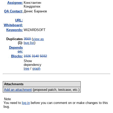
Assignee:
Константин
Кондратюк
QA Contact:
Денис Баранов
URL:
Whiteboard:
Keywords:
WIZARDSOFT
Duplicates
3569
(
view as
(1)
:
bug list
)
Depends
on:
Blocks:
1926
3140
5032
Show
dependency
tree
/
graph
Attachments
Add an attachment
(proposed patch, testcase, etc.)
Note
You need to
log in
before you can comment on or make changes to this
bug.