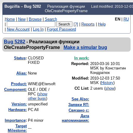
Bugzilla – Bug 5282
Реализация функции
Last modified: 2010-12-0
OleCreatePropertyFrame
Home
|
New
|
Browse
|
Search
EN
|
RU
|
[?]
|
Reports
|
Help
|
New Account
|
Log In
|
Forgot Password
Bug 5282
-
Реализация функции
OleCreatePropertyFrame
Make a simular bug
Status
:
CLOSED
In work:
FIXED
Reported:
2010-03-16 10:01
MSK by
Константин
Кондратюк
Alias:
None
Modified:
2010-12-03 17:50
MSK (
History
)
Product:
WINE@Etersoft
CC List:
2 users
(
show
)
Component:
OLE / DDE /
RPC (
show
other bugs
)
See Also:
Version:
unspecified
Заявки RT:
Hardware:
PC All
Связано с:
Дата
I
mportance
:
P4 minor
напоминания:
Target
---
Milestone: