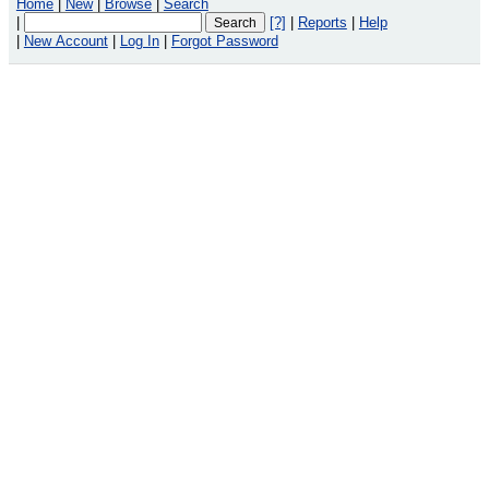
Home
|
New
|
Browse
|
Search
|
[?]
|
Reports
|
Help
|
New Account
|
Log In
|
Forgot Password