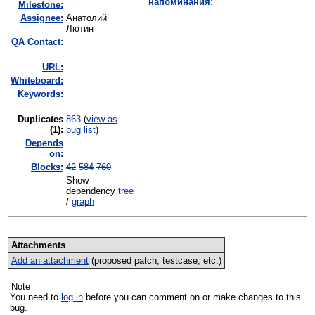
напоминания:
Milestone:
Assignee:
Анатолий
Лютин
QA Contact:
URL:
Whiteboard:
Keywords:
Duplicates
863
(
view as
(1)
:
bug list
)
Depends
on:
Blocks:
42
584
760
Show
dependency
tree
/
graph
Attachments
Add an attachment
(proposed patch, testcase, etc.)
Note
You need to
log in
before you can comment on or make changes to this
bug.