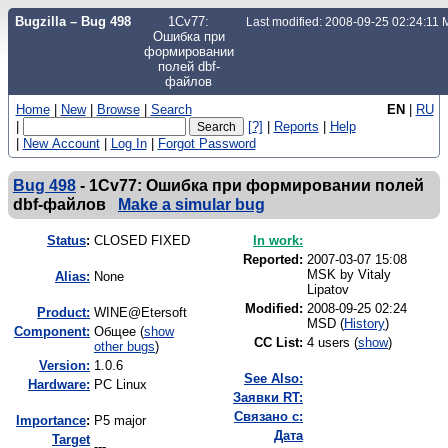
Bugzilla – Bug 498
1Cv77:
Last modified: 2008-09-25 02:24:11
Ошибка при
формировании
полей dbf-
файлов
Home
|
New
|
Browse
|
Search
EN
|
RU
|
[?]
|
Reports
|
Help
|
New Account
|
Log In
|
Forgot Password
Bug 498
-
1Cv77: Ошибка при формировании полей
dbf-файлов
Make a simular bug
Status
:
CLOSED FIXED
In work:
Reported:
2007-03-07 15:08
MSK by
Vitaly
Alias:
None
Lipatov
Modified:
2008-09-25 02:24
Product:
WINE@Etersoft
MSD (
History
)
Component:
Общее (
show
CC List:
4 users
(
show
)
other bugs
)
Version:
1.0.6
See Also:
Hardware:
PC Linux
Заявки RT:
Связано с:
I
mportance
:
P5 major
Дата
Target
---