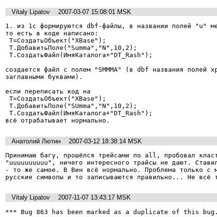
Vitaly Lipatov
2007-03-07 15:08:01 MSK
1. из 1с формируются dbf-файлы, в названии полей "u" ме
то есть в коде написано:

 Т=СоздатьОбъект("XBase");

 Т.ДобавитьПоле("Summa","N",10,2);

 Т.СоздатьФайл(ИмяКаталога+"DT_Rash");

создается файл с полем "SMMMA" (в dbf названия полей хр
заглавными буквами).

если переписать код на

 Т=СоздатьОбъект("XBase");

 Т.ДобавитьПоле("SUmma","N",10,2);

 Т.СоздатьФайл(ИмяКаталога+"DT_Rash");

всё отрабатывает нормально.
Анатолий Лютин
2007-03-12 18:38:14 MSK
Принимаю багу, прошёлся трейсами по all, пробовал класт
"uuuuuuuuuu", ничего интересного трайсы не дают. Ставил
- то же самое. В Вин всё нормально. Проблема только с м
русские символы и то записываются правильно... Не всё 
Vitaly Lipatov
2007-11-07 13:43:17 MSK
*** Bug 863 has been marked as a duplicate of this bug