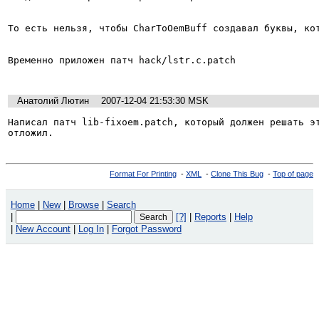
То есть нельзя, чтобы CharToOemBuff создавал буквы, кот
Временно приложен патч hack/lstr.c.patch

Анатолий Лютин
2007-12-04 21:53:30 MSK
Написал патч lib-fixoem.patch, который должен решать эт
отложил.
Format For Printing
-
XML
-
Clone This Bug
-
Top of page
Home
|
New
|
Browse
|
Search
|
[?]
|
Reports
|
Help
|
New Account
|
Log In
|
Forgot Password