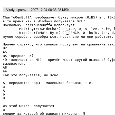
Vitaly Lipatov
2007-12-04 00:33:28 MSK
CharToOemBuffA преобразует букву микрон (0xB5) в u (0x7
в то время как в Windows получается 0xE7.

Поскольку CharToOemBuffA использует

        MultiByteToWideChar( CP_ACP, 0, s, len, bufW, len );

        WideCharToMultiByte( CP_OEMCP, 0, bufW, len, d, len, NULL, NULL );

нужно серьёзно разобраться, правильно ли они работают.

Причём странно, что символы поступают на сравнение так:
B2

A5

B5 (вредная B5)

4D (злосчастная M!) - причём имеет другой выходной буфе
вызывается.

A8

AA

Как это получается, не ясно...

А, передаются пары - маленькая-большая, т.е.

a

A

b

B

из этой микрон получается

u

следом за которой её вариант микрона - M.
