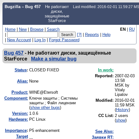
Bugzilla – Bug 457
Не работают
Last modified: 2016-02-01 11:59:27 M
диски,
защищённые
StarForce
Home
|
New
|
Browse
|
Search
EN
|
RU
|
[?]
|
Reports
|
Help
|
New Account
|
Log In
|
Forgot Password
Bug 457
-
Не работают диски, защищённые
StarForce
Make a simular bug
Status
:
CLOSED FIXED
In work:
Reported:
2007-02-03
13:58
Alias:
None
MSK by
Vitaly
Product:
WINE@Etersoft
Lipatov
Component:
Ключи защиты ; Системы
Modified:
2016-02-01
защиты ; Файл лицензии
11:59 MSK
(
show other bugs
)
(
History
)
Version:
1.0.6
CC List:
2 users
Hardware:
PC Linux
(
show
)
I
mportance
:
P5 enhancement
See Also:
Target
Заявки RT:
---