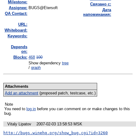
Milestone:
Связано с:
Assignee:
BUGS@Etersoft
Дата
QA Contact:
напоминания:
URL:
Whiteboard:
Keywords:
Depends
on:
Blocks:
468
100
Show dependency
tree
/
graph
Attachments
Add an attachment
(proposed patch, testcase, etc.)
Note
You need to
log in
before you can comment on or make changes to this
bug.
Vitaly Lipatov
2007-02-03 13:58:53 MSK
http://bugs.winehq.org/show_bug.cgi?id=3260