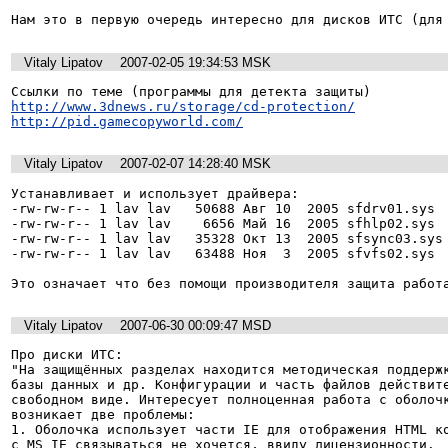
Нам это в первую очередь интересно для дисков ИТС (для
Vitaly Lipatov
2007-02-05 19:34:53 MSK
http://www.3dnews.ru/storage/cd-protection/
http://pid.gamecopyworld.com/
Vitaly Lipatov
2007-02-07 14:28:40 MSK
Устанавливает и использует драйвера:

-rw-rw-r-- 1 lav lav   50688 Авг 10  2005 sfdrv01.sys

-rw-rw-r-- 1 lav lav    6656 Май 16  2005 sfhlp02.sys

-rw-rw-r-- 1 lav lav   35328 Окт 13  2005 sfsync03.sys

-rw-rw-r-- 1 lav lav   63488 Ноя  3  2005 sfvfs02.sys

Это означает что без помощи производителя защита работ
Vitaly Lipatov
2007-06-30 00:09:47 MSD
Про диски ИТС:

"На защищённых разделах находится методическая поддержк
базы данных и др. Конфигурации и часть файлов действите
свободном виде. Интересует полноценная работа с оболочк
возникает две проблемы:

1. Оболочка использует части IE для отображения HTML ко
с MS IE связываться не хочется, ввиду лицензионности.
