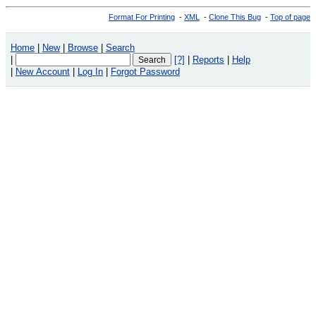
Format For Printing
-
XML
-
Clone This Bug
-
Top of page
Home
|
New
|
Browse
|
Search
|
[?]
|
Reports
|
Help
|
New Account
|
Log In
|
Forgot Password