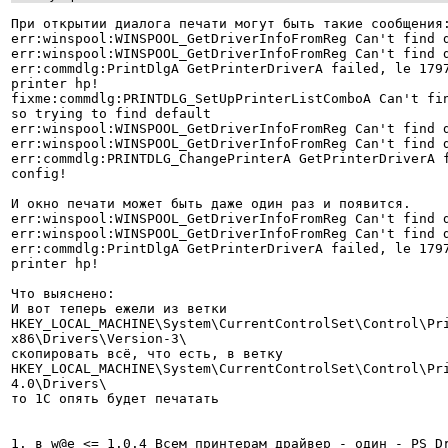
При открытии диалога печати могут быть такие сообщения:
err:winspool:WINSPOOL_GetDriverInfoFromReg Can't find d
err:winspool:WINSPOOL_GetDriverInfoFromReg Can't find d
err:commdlg:PrintDlgA GetPrinterDriverA failed, le 1797
printer hp!

fixme:commdlg:PRINTDLG_SetUpPrinterListComboA Can't fin
so trying to find default

err:winspool:WINSPOOL_GetDriverInfoFromReg Can't find d
err:winspool:WINSPOOL_GetDriverInfoFromReg Can't find d
err:commdlg:PRINTDLG_ChangePrinterA GetPrinterDriverA f
config!

И окно печати может быть даже один раз и появится.

err:winspool:WINSPOOL_GetDriverInfoFromReg Can't find d
err:winspool:WINSPOOL_GetDriverInfoFromReg Can't find d
err:commdlg:PrintDlgA GetPrinterDriverA failed, le 1797
printer hp!

Что выяснено:

И вот теперь ежели из ветки

HKEY_LOCAL_MACHINE\System\CurrentControlSet\Control\Pri
x86\Drivers\Version-3\

скопировать всё, что есть, в ветку

HKEY_LOCAL_MACHINE\System\CurrentControlSet\Control\Pri
4.0\Drivers\

то 1С опять будет печатать  

1. в w@e <= 1.0.4 Всем принтерам драйвер - один - PS Dr