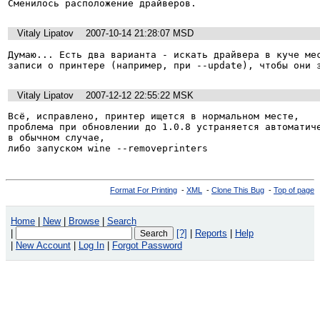
Сменилось расположение драйверов.
Vitaly Lipatov
2007-10-14 21:28:07 MSD
Думаю... Есть два варианта - искать драйвера в куче мес
записи о принтере (например, при --update), чтобы они 
Vitaly Lipatov
2007-12-12 22:55:22 MSK
Всё, исправлено, принтер ищется в нормальном месте,

проблема при обновлении до 1.0.8 устраняется автоматиче
в обычном случае,

либо запуском wine --removeprinters
Format For Printing
-
XML
-
Clone This Bug
-
Top of page
Home
|
New
|
Browse
|
Search
|
[?]
|
Reports
|
Help
|
New Account
|
Log In
|
Forgot Password