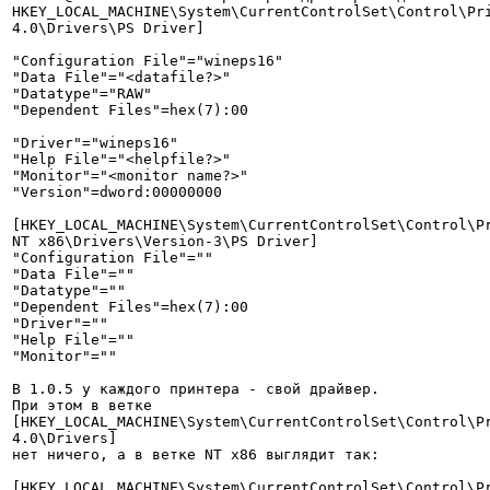
HKEY_LOCAL_MACHINE\System\CurrentControlSet\Control\Pri
4.0\Drivers\PS Driver]

"Configuration File"="wineps16"

"Data File"="<datafile?>"

"Datatype"="RAW"

"Dependent Files"=hex(7):00

"Driver"="wineps16"

"Help File"="<helpfile?>"

"Monitor"="<monitor name?>"

"Version"=dword:00000000

[HKEY_LOCAL_MACHINE\System\CurrentControlSet\Control\Pr
NT x86\Drivers\Version-3\PS Driver]

"Configuration File"=""

"Data File"=""

"Datatype"=""

"Dependent Files"=hex(7):00

"Driver"=""

"Help File"=""

"Monitor"=""

В 1.0.5 у каждого принтера - свой драйвер.

При этом в ветке

[HKEY_LOCAL_MACHINE\System\CurrentControlSet\Control\Pr
4.0\Drivers]

нет ничего, а в ветке NT x86 выглядит так:

[HKEY_LOCAL_MACHINE\System\CurrentControlSet\Control\Pr