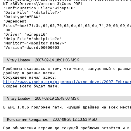
NT x86\Drivers\Version-3\Cups-PDF]

"Configuration File"="wineps16"

"Data File"="<datafile?>"

"Datatype"="RAW"

"Dependent 
Files"=hex(7):3c,64,65,70,65,6e,64,65,6e,74,20,66,69,6c
 00

"Driver"="wineps16"

"Help File"="<helpfile?>"

"Monitor"="<monitor name?>"

"Version"=dword:00000003
Vitaly Lipatov
2007-02-14 18:01:06 MSK
Проблема оказалась в том, что wine, запущенный с разным
драйвер в разные ветки.

http://www.winehq.org/pipermail/wine-devel/2007-Februa
Vitaly Lipatov
2007-02-19 15:49:08 MSK
В W@E 1.0.6 приложен патч, ищущий драйвер на всех мест
Константин Кондратюк
2007-09-28 12:13:53 MSD
При обновлении версии до текущей проблема остаётся и в 