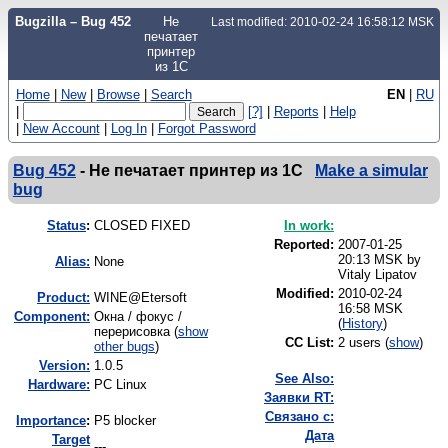
Bugzilla – Bug 452
Не
Last modified: 2010-02-24 16:58:12 MSK
печатает
принтер
из 1С
Home
|
New
|
Browse
|
Search
EN
|
RU
|
[?]
|
Reports
|
Help
|
New Account
|
Log In
|
Forgot Password
Bug 452
-
Не печатает принтер из 1С
Make a simular
bug
Status
:
CLOSED FIXED
In work:
Reported:
2007-01-25
20:13 MSK by
Alias:
None
Vitaly Lipatov
Modified:
2010-02-24
Product:
WINE@Etersoft
16:58 MSK
Component:
Окна / фокус /
(
History
)
перерисовка (
show
CC List:
2 users
(
show
)
other bugs
)
Version:
1.0.5
See Also:
Hardware:
PC Linux
Заявки RT:
Связано с:
I
mportance
:
P5 blocker
Дата
Target
---