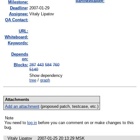
напоминания:
Milestone:
Deadline
:
2007-01-29
Assignee:
Vitaly Lipatov
QA Contact:
URL:
Whiteboard:
Keywords:
Depends
on:
Blocks:
287
443
584
760
5140
Show dependency
tree
/
graph
Attachments
Add an attachment
(proposed patch, testcase, etc.)
Note
You need to
log in
before you can comment on or make changes to this
bug.
Vitaly Lipatov
2007-01-25 20:13:29 MSK