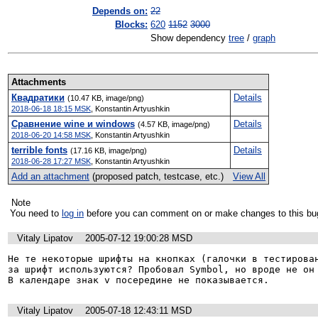
Depends on:
22
Blocks:
620
1152
3000
Show dependency
tree
/
graph
Attachments
Квадратики
Details
(10.47 KB, image/png)
2018-06-18 18:15 MSK
,
Konstantin Artyushkin
Сравнение wine и windows
Details
(4.57 KB, image/png)
2018-06-20 14:58 MSK
,
Konstantin Artyushkin
terrible fonts
Details
(17.16 KB, image/png)
2018-06-28 17:27 MSK
,
Konstantin Artyushkin
Add an attachment
(proposed patch, testcase, etc.)
View All
Note
You need to
log in
before you can comment on or make changes to this bu
Vitaly Lipatov
2005-07-12 19:00:28 MSD
Не те некоторые шрифты на кнопках (галочки в тестирован
за шрифт используются? Пробовал Symbol, но вроде не он 
В календаре знак v посередине не показывается.
Vitaly Lipatov
2005-07-18 12:43:11 MSD