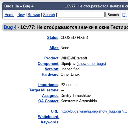
Bugzilla – Bug 4
1Cv77: Не отображаются значки в о
Home
|
New
|
Browse
|
Search
|
[?]
Bug 4
-
1Cv77: Не отображаются значки в окне Тести
Status
:
CLOSED FIXED
Alias:
None
Product:
WINE@Etersoft
Component:
Шрифты (
show other bugs
)
Version:
unspecified
Hardware:
Other Linux
I
mportance
:
P2 normal
Target Milestone:
---
Assignee:
Dmitry Timoshkov
QA Contact:
Konstantin Artyushkin
URL:
http://bugs.winehq.org/show_bug.cgi?i...
Whiteboard:
Keywords: