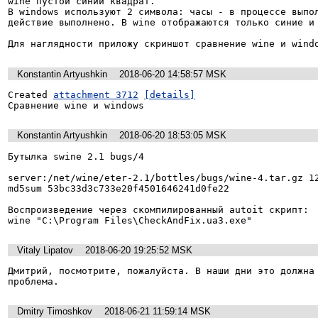
wine пустой синий квадрат.

В windows используют 2 символа: часы - в процессе выпол
действие выполнено. В wine отображаются только синие и 
Для наглядности приложу скриншот сравнение wine и wind
Konstantin Artyushkin
2018-06-20 14:58:57 MSK
Created 
attachment 3712
[details]
Сравнение wine и windows
Konstantin Artyushkin
2018-06-20 18:53:05 MSK
Бутылка swine 2.1 bugs/4

server:/net/wine/eter-2.1/bottles/bugs/wine-4.tar.gz 12
md5sum 53bc33d3c733e20f4501646241d0fe22 

Воспроизведение через скомпилированный autoit скрипт:

wine "C:\Program Files\CheckAndFix.ua3.exe"
Vitaly Lipatov
2018-06-20 19:25:52 MSK
Дмитрий, посмотрите, пожалуйста. В наши дни это должна 
проблема.
Dmitry Timoshkov
2018-06-21 11:59:14 MSK