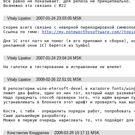
Всё равно не показывает. Для релиза не принципиально. 

Возможно это связано с #22 
Vitaly Lipatov
2007-01-24 23:03:05 MSK
Скорее всего связано с неверной перекодировкой символов
Ссылка по теме: 
http://my.noteworthysoftware.com/?topi
Для 1С этот патч не помог (я его приложил к сборке), но
рекламной окне 1С) берётся из Symbol 
Vitaly Lipatov
2007-01-24 23:04:24 MSK
На галочки в тестировании и исправлении не влияет
Vitaly Lipatov
2008-02-26 22:51:01 MSK
В репозитории wine-etersoft-devel в каталоге fonts/wing
лежит два файла, один из них тот, который надо развиват
Надо придумать способ проверки того, что идём верным пу
устанавливать в блокноте этот шрифт и проверять как выг
Костя, с тебя - определить порядок работ, попробовать ч
Саше дальшейшую разработку.

Можно в первую очередь нарисовать то, что подойдёт для
Константин Кондратюк
2008-02-28 10:17:11 MSK