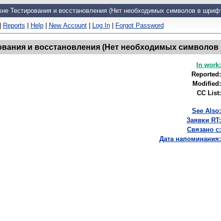
кне Тестирования и восстановления (Нет необходимых символов в шрифт
|
Reports
|
Help
|
New Account
|
Log In
|
Forgot Password
рования и восстановления (Нет необходимых символов 
In work:
Reported:
Modified:
CC List:
See Also:
Заявки RT:
Связано с:
Дата напоминания: