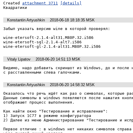
Created 
attachment 3711
[details]
Квадратики
Konstantin Artyushkin
2018-06-18 18:18:35 MSK
Забыл указать версию wine в которой проверял:

wine-etersoft-2.1.4-alt31.M80P.32.i586

wine-etersoft-sql-2.1.4-alt7.i586

wine-etersoft-gl-2.1.4-alt31.M80P.32.i586
Vitaly Lipatov
2018-06-20 14:51:13 MSK
Видимо, надо добавить скриншот из Windows, до и после н
с расставленными слева галочками.
Konstantin Artyushkin
2018-06-20 14:58:32 MSK
Оказалось что речь идёт как раз о символах, которые рас
Данные символы в windows появляются после нажатия кнопк
отображают процесс выполнения.

Как найти окно "Тестирование и исправление":

1) Запуск 1С77 в режиме конфигуратора

2) Далее из меню Администрирование "Тестирование и испр
Первое отличие : в windows нет никаких символов справа 