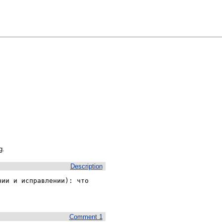
g.
Description
ии и исправлении): что  



Comment 1