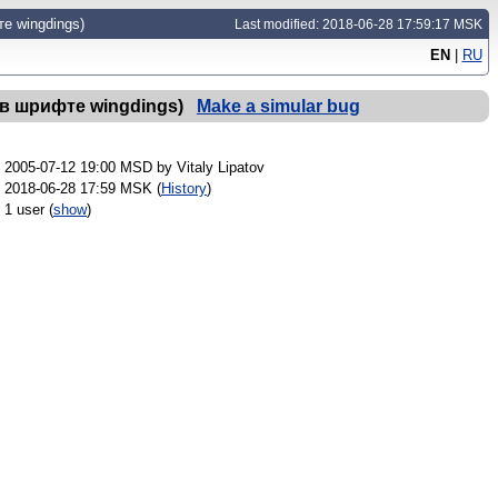
е wingdings)
Last modified: 2018-06-28 17:59:17 MSK
EN
|
RU
в шрифте wingdings)
Make a simular bug
2005-07-12 19:00 MSD by
Vitaly Lipatov
2018-06-28 17:59 MSK (
History
)
1 user
(
show
)