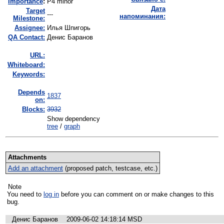
I
mportance
:
P4 minor
Дата
Target
---
напоминания:
Milestone:
Assignee:
Илья Шпигорь
QA Contact:
Денис Баранов
URL:
Whiteboard:
Keywords:
Depends
1837
on:
Blocks:
3932
Show dependency
tree
/
graph
Attachments
Add an attachment
(proposed patch, testcase, etc.)
Note
You need to
log in
before you can comment on or make changes to this
bug.
Денис Баранов
2009-06-02 14:18:14 MSD