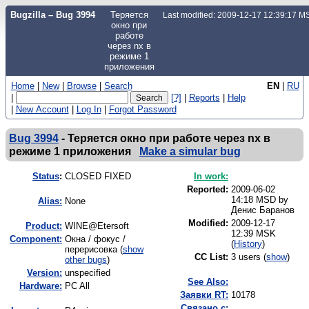
Bugzilla – Bug 3994
Теряется
Last modified: 2009-12-17 12:39:17 M
окно при
работе
через nx в
режиме 1
приложения
Home
|
New
|
Browse
|
Search
EN
|
RU
|
[?]
|
Reports
|
Help
|
New Account
|
Log In
|
Forgot Password
Bug 3994
-
Теряется окно при работе через nx в
режиме 1 приложения
Make a simular bug
Status
:
CLOSED FIXED
In work:
Reported:
2009-06-02
14:18 MSD by
Alias:
None
Денис Баранов
Modified:
2009-12-17
Product:
WINE@Etersoft
12:39 MSK
Component:
Окна / фокус /
(
History
)
перерисовка (
show
CC List:
3 users
(
show
)
other bugs
)
Version:
unspecified
See Also:
Hardware:
PC All
Заявки RT:
10178
Связано с: