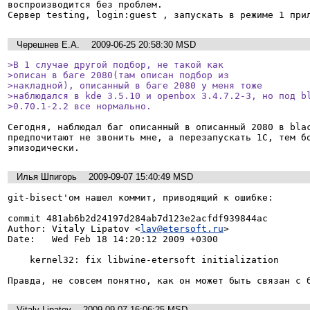
воспроизводится без проблем.

Сервер testing, login:guest , запускать в режиме 1 при
Черешнев Е.А.
2009-06-25 20:58:30 MSD
>В 1 случае другой подбор, не такой как

>описан в баге 2080(там описан подбор из

>накладной), описанный в баге 2080 у меня тоже

>наблюдался в kde 3.5.10 и openbox 3.4.7.2-3, но под bl
>0.70.1-2.2 все нормально.
Сегодня, наблюдал баг описанный в описанный 2080 в blac
предпочитают не звонить мне, а перезапускать 1С, тем бо
эпизодически.
Илья Шпигорь
2009-09-07 15:40:49 MSD
git-bisect'ом нашел коммит, приводящий к ошибке:

commit 481ab6b2d24197d284ab7d123e2acfdf939844ac

Author: Vitaly Lipatov <
lav@etersoft.ru
>

Date:   Wed Feb 18 14:20:12 2009 +0300

    kernel32: fix libwine-etersoft initialization

Правда, не совсем понятно, как он может быть связан с 
Vitaly Lipatov
2009-09-07 16:06:25 MSD