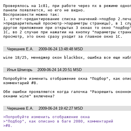
Проверялось на 1с81, при работе через nx в режиме одног
панели появляется, но его не видно.

Воспроизвести можно так:

1. отчет->редактирование списка значений->подбор 2.печ
>предварительный просмотр->параметры страницы), в 1 слу
другое приложение при открытых 3 окнах то окно "подбор"
1С, во 2 случае при нажатии на кнопку "параметры страни
просмотр, это окно сразу уходит за главное окно 1С.
Черешнев Е.А.
2009-06-24 13:48:48 MSD
wine 18/25, менеджер окон blackbox, ошибка все еще наб
Илья Шпигорь
2009-06-24 14:20:51 MSD
Попробуйте изменить отображение окна "Подбор", как опис
комментарий #8.

Обе ошибки проявляются когда галочка "Разрешить оконном
окнами wine" включена?
Черешнев Е.А.
2009-06-24 19:42:27 MSD
>Попробуйте изменить отображение окна

>"Подбор", как описано в баге 2080, комментарий

>#8.