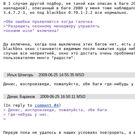
В 1 случае другой подбор, не такой как описан в баге 20
накладной), описанный в баге 2080 у меня тоже наблюдалс
3.4.7.2-3, но под blackbox 0.70.1-2.2 все нормально.

>Обе ошибки проявляются когда галочка

>"Разрешить оконному менеджеру управлять

>окнами wine" включена?
Да включена, когда она выключена этих багов нет, есть д
blackbox окно становится видимым после нажатия куда ниб
случае все неприятней, окно это достать очень проблемат
пользователям много "радости".

Илья Шпигорь
2009-06-25 14:55:35 MSD
Денис, воспроизведи, пожалуйста, обе баги где-нибудь у
Денис Баранов
2009-06-25 16:50:11 MSD
(In reply to 
comment #4
> Денис, воспроизведи, пожалуйста, обе баги

> где-нибудь у нас.

> 
Первую пока не удалось в наших условиях повтрорить, а в