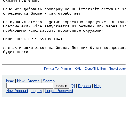
окнами под Gnome.

Решение: добавить проверку на DE (etersoft_getwm из зак
определился Gnome - хак отработает.

Но функция etersoft_getwm корректно определяет DE тольк
Поэтому если wine запускается из бутылок или через ssh 
необходимо использовать переменную окружения:

GNOME_DESKTOP_SESSION_ID=1

для активации хаков на Gnome. Без них будет воспроизвод
будет плохо.
Format For Printing
-
XML
-
Clone This Bug
-
Top of page
Home
|
New
|
Browse
|
Search
|
[?]
|
Reports
|
Help
|
New Account
|
Log In
|
Forgot Password