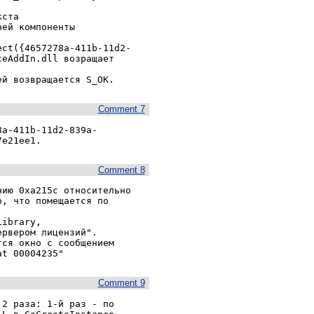
ста 
ей компоненты

ect({4657278a-411b-11d2-
eAddIn.dll возращает 
Comment 7
8a-411b-11d2-839a-
7e21ee1.
Comment 8
ию 0xa215c относительно

, что помещается по 
ibrary,

рвером лицензий".

ся окно с сообщением

Comment 9
2 раза: 1-й раз - по 