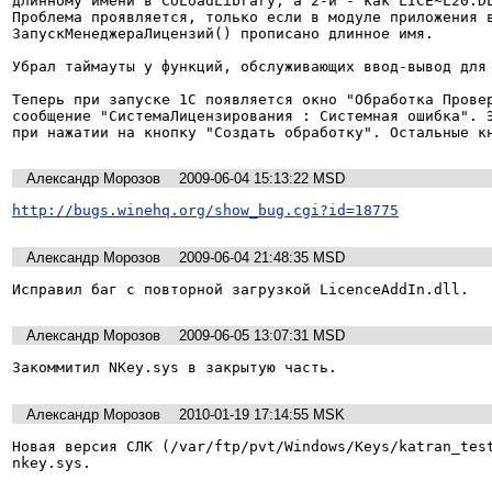
длинному имени в CoLoadLibrary, а 2-й - как LICE~L20.DL
Проблема проявляется, только если в модуле приложения в
ЗапускМенеджераЛицензий() прописано длинное имя.

Убрал таймауты у функций, обслуживающих ввод-вывод для 
Теперь при запуске 1С появляется окно "Обработка Провер
сообщение "СистемаЛицензирования : Системная ошибка". Э
Александр Морозов
2009-06-04 15:13:22 MSD
http://bugs.winehq.org/show_bug.cgi?id=18775
Александр Морозов
2009-06-04 21:48:35 MSD
Александр Морозов
2009-06-05 13:07:31 MSD
Александр Морозов
2010-01-19 17:14:55 MSK
Новая версия СЛК (/var/ftp/pvt/Windows/Keys/katran_test