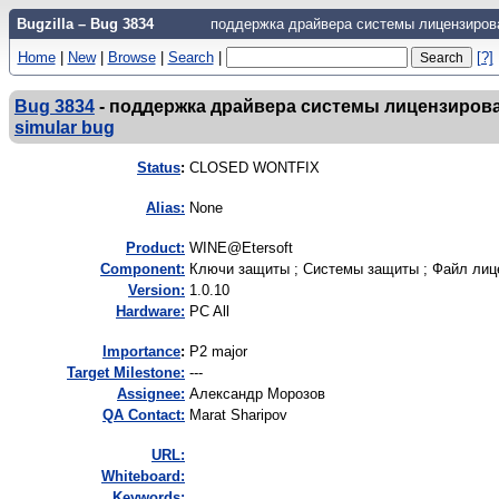
Bugzilla – Bug 3834
поддержка драйвера системы лицензиров
Home
|
New
|
Browse
|
Search
|
[?]
Bug 3834
-
поддержка драйвера системы лицензирова
simular bug
Status
:
CLOSED WONTFIX
Alias:
None
Product:
WINE@Etersoft
Component:
Ключи защиты ; Системы защиты ; Файл лице
Version:
1.0.10
Hardware:
PC All
I
mportance
:
P2 major
Target Milestone:
---
Assignee:
Александр Морозов
QA Contact:
Marat Sharipov
URL:
Whiteboard:
Keywords: