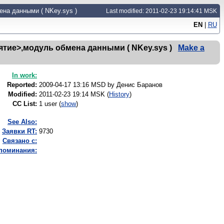
на данными ( NKey.sys )
Last modified: 2011-02-23 19:14:41 MSK
EN
|
RU
ие>,модуль обмена данными ( NKey.sys )
Make a
In work:
Reported:
2009-04-17 13:16 MSD by
Денис Баранов
Modified:
2011-02-23 19:14 MSK (
History
)
CC List:
1 user
(
show
)
See Also:
Заявки RT:
9730
Связано с:
апоминания: