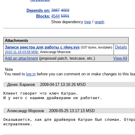
Depends on:
2887
4003
Blocks:
4544
5991
Show dependency
tree
/
graph
Attachments
Записи реестра для работы с nkey.sys
Details
(537 bytes, text/plain)
2010-11-18 03:58 MSK
,
Александр Морозов
Add an attachment
(proposed patch, testcase, etc.)
View All
Note
You need to
log in
before you can comment on or make changes to this bu
Денис Баранов
2009-04-17 13:16:26 MSD
Клиент говорит что ключ Катран.

И у него с нашими драйверами не работает.
Александр Морозов
2009-05-25 13:17:13 MSD
Оказывается, хак для драйверов Катран был сломан. Отпра