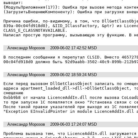
выводит:

{МодульПриложения(17)}: Ошибка при вызове метода контек
(ЗагрузитьВнешнююКомпоненту): Ошибка при загрузке внешн
Причина ошибки, по-видимому, в том, что DllGetClassObj
839a-00c04fd918d0}, &IID_IClassFactory, &ptr) из Licenc
CLASS_E_CLASSNOTAVAILABLE.

Александр Морозов
2009-06-02 17:42:52 MSD
В последнем сообщении я перепутал CLSID. Вместо 465727
00c04fd918d0 должно быть 92d9aabb-3502-40c9-899b-212b9
Александр Морозов
2009-06-02 18:59:24 MSD
Если перед вызовом DllGetClassObject записать по смещен
адреса apartment_loaded_dll->dll->DllGetClassObject, то
смещению

0xbb9b8 от начала LicenceAddIn.dll после вызова CoLoadL
то при запуске 1С появляется окно "Установка связи с се
После такой правки указателей при выходе из 1С появляет
Александр Морозов
2009-06-03 17:24:07 MSD
Проблема вызвана тем, что LicenceAddIn.dll загружается 