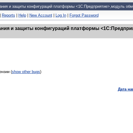
ания и защиты конфигураций платформы <1С:Предприятие>,модуль обме
|
Reports
|
Help
|
New Account
|
Log In
|
Forgot Password
ния и защиты конфигураций платформы <1С:Предприят
нзии (
show other bugs
)
Дата н