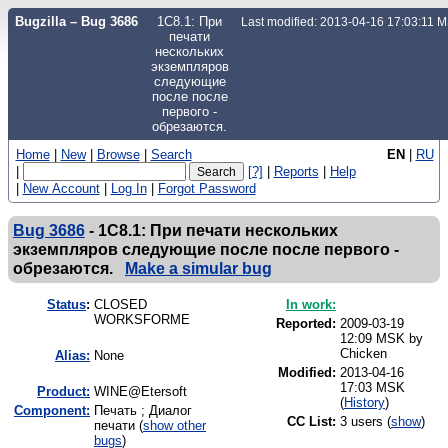
Bugzilla – Bug 3686
1C8.1: При
Last modified: 2013-04-16 17:03:11 
печати
нескольких
экземпляров
следующие
после после
первого -
обрезаются.
Home
|
New
|
Browse
|
Search
EN
|
RU
|
[?]
|
Reports
|
Help
|
New Account
|
Log In
|
Forgot Password
Bug 3686
-
1C8.1: При печати нескольких
экземпляров следующие после после первого -
обрезаются.
Make a simular bug
Status
:
CLOSED
In work:
WORKSFORME
Reported:
2009-03-19
12:09 MSK by
Chicken
Alias:
None
Modified:
2013-04-16
17:03 MSK
Product:
WINE@Etersoft
(
History
)
Component:
Печать ; Диалог
CC List:
3 users
(
show
)
печати (
show other
bugs
)