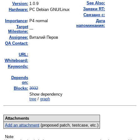
See Also:
Version:
1.0.9
Заявки RT:
Hardware:
PC Debian GNU/Linux
Связано с:
I
mportance
:
P4 normal
Дата
напоминания:
Target
---
Milestone:
Assignee:
Виталий Перов
QA Contact:
URL:
Whiteboard:
Keywords:
Depends
on:
Blocks:
3932
Show dependency
tree
/
graph
Attachments
Add an attachment
(proposed patch, testcase, etc.)
Note