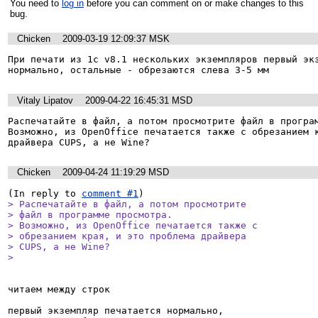
You need to
log in
before you can comment on or make changes to this
bug.
Chicken
2009-03-19 12:09:37 MSK
При печати из 1с v8.1 нескольких экземпляров первый экз
нормально, остальные - обрезаются слева 3-5 мм
Vitaly Lipatov
2009-04-22 16:45:31 MSD
Распечатайте в файл, а потом просмотрите файл в програм
Возможно, из OpenOffice печатается также с обрезанием к
драйвера CUPS, а не Wine?
Chicken
2009-04-24 11:19:29 MSD
(In reply to 
comment #1
> Распечатайте в файл, а потом просмотрите

> файл в программе просмотра.

> Возможно, из OpenOffice печатается также с

> обрезанием края, и это проблема драйвера

> CUPS, а не Wine?

> 
читаем между строк

первый экземпляр печатается нормально,
