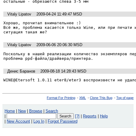
Vitaly Lipatov
2009-04-24 11:49:47 MSD
Хорошо, прочитал внимательнее :)

Всё же, проблема касается только Wine, или при печати и
ситуация такая же?
Vitaly Lipatov
2009-06-06 20:06:30 MSD
Поскольку в нашей реализации количество экземпляров пер
проблема ppd-файла/драйвера/принтера.
Денис Баранов
2009-08-18 14:28:43 MSD
WINE@Etersoft 1.0.11 eter8/eter3 воспроизвести не удал
Format For Printing
-
XML
-
Clone This Bug
-
Top of page
Home
|
New
|
Browse
|
Search
|
[?]
|
Reports
|
Help
|
New Account
|
Log In
|
Forgot Password