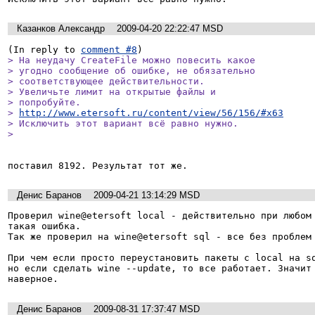
Казанков Александр
2009-04-20 22:22:47 MSD
(In reply to 
comment #8
> На неудачу CreateFile можно повесить какое

> угодно сообщение об ошибке, не обязательно

> соответствующее действительности.

> Увеличьте лимит на открытые файлы и

> попробуйте. 

> 
http://www.etersoft.ru/content/view/56/156/#x63
> Исключить этот вариант всё равно нужно.

> 
Денис Баранов
2009-04-21 13:14:29 MSD
Проверил wine@etersoft local - действительно при любом 
такая ошибка.

Так же проверил на wine@etersoft sql - все без проблем 
При чем если просто переустановить пакеты с local на sq
но если сделать wine --update, то все работает. Значит 
наверное.
Денис Баранов
2009-08-31 17:37:47 MSD