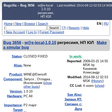
Bugzilla – Bug 3656
w@e-local-
Last modified: 2014-09-12 02:53:14 MS
1.0.10
регресиия,
НП ЮЛ
Home
|
New
|
Browse
|
Search
EN
|
RU
|
[?]
|
Reports
|
Help
|
New Account
|
Log In
|
Forgot Password
Bug 3656
-
w@e-local-1.0.10
регресиия, НП ЮЛ
Make
a simular bug
Status
:
CLOSED FIXED
In work:
Reported:
2009-03-15 14:55
MSK by
Alias:
None
Казанков
Александр
Product:
WINE@Etersoft
Modified:
2014-09-12 02:53
Component:
Запуск ; Отладка ;
MSK (
History
)
Исключения (
show
CC List:
4 users
(
show
)
other bugs
)
Version:
1.0.10
See Also:
Hardware:
PC All
Заявки RT:
Связано с:
I
mportance
:
P2 major
Дата
Target
---