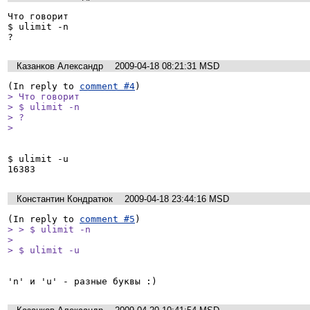
Что говорит

$ ulimit -n

?
Казанков Александр
2009-04-18 08:21:31 MSD
(In reply to 
comment #4
> Что говорит

> $ ulimit -n

> ?

> 
$ ulimit -u

Константин Кондратюк
2009-04-18 23:44:16 MSD
(In reply to 
comment #5
> > $ ulimit -n

> 

> $ ulimit -u
'n' и 'u' - разные буквы :)