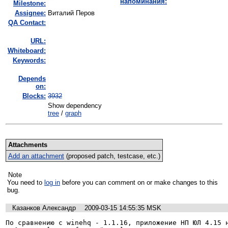
напоминания:
Milestone:
Assignee:
Виталий Перов
QA Contact:
URL:
Whiteboard:
Keywords:
Depends
on:
Blocks:
3932
Show dependency
tree
/
graph
Attachments
Add an attachment
(proposed patch, testcase, etc.)
Note
You need to
log in
before you can comment on or make changes to this
bug.
Казанков Александр
2009-03-15 14:55:35 MSK
По сравнению с winehq - 1.1.16, приложение НП ЮЛ 4.15 н