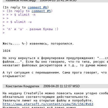
Казанков Александр
2009-04-20 10:41:54 MSD
(In reply to 
comment #6
> (In reply to 
comment #5
)

> > > $ ulimit -n

> > 

> > $ ulimit -u

> 

> 'n' и 'u' - разные буквы :)

> 
Жесть.... %-) извеняюсь, поторопился.

1024

Но хочу вернуться к формулировки предупреждения: "...сл
файлов...". Если бы оно говорило, что-то типа, ресурс в
нехватает файловых дискрипторов и т.д., то думаю можно 
А тут ситуация с перевышением. Сама прога говорит, что 
открывается!
Константин Кондратюк
2009-04-20 11:12:07 MSD
На неудачу CreateFile можно повесить какое угодно сообщ
обязательно соответствующее действительности.

http://www.etersoft.ru/content/view/56/156/#x63
Исключить этот вариант всё равно нужно.