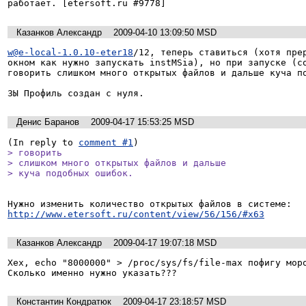
работает. [etersoft.ru #9778]
Казанков Александр
2009-04-10 13:09:50 MSD
w@e-local-1.0.10-eter18
/12, теперь ставиться (хотя прер
окном как нужно запускать instMSia), но при запуске (со
говорить слишком много открытых файлов и дальше куча по
ЗЫ Профиль создан с нуля.
Денис Баранов
2009-04-17 15:53:25 MSD
(In reply to 
comment #1
> говорить

> слишком много открытых файлов и дальше

> куча подобных ошибок.
Нужно изменить количество открытых файлов в системе: 
http://www.etersoft.ru/content/view/56/156/#x63
Казанков Александр
2009-04-17 19:07:18 MSD
Хех, echo "8000000" > /proc/sys/fs/file-max пофигу моро
Сколько именно нужно указать???
Константин Кондратюк
2009-04-17 23:18:57 MSD