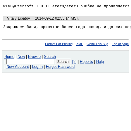
WINE@Etersoft 1.0.11 eter8/eter3 ошибка не проявляется
Vitaly Lipatov
2014-09-12 02:53:14 MSK
Закрываем баги, принятые более года назад, и до сих по
Format For Printing
-
XML
-
Clone This Bug
-
Top of page
Home
|
New
|
Browse
|
Search
|
[?]
|
Reports
|
Help
|
New Account
|
Log In
|
Forgot Password