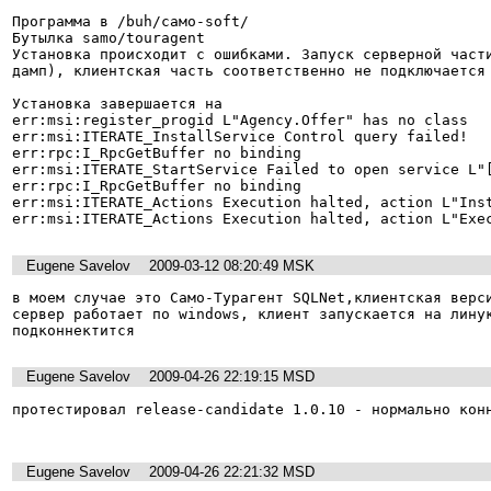
Программа в /buh/само-soft/

Бутылка samo/touragent

Установка происходит с ошибками. Запуск серверной части
дамп), клиентская часть соответственно не подключается 
Установка завершается на

err:msi:register_progid L"Agency.Offer" has no class

err:msi:ITERATE_InstallService Control query failed!

err:rpc:I_RpcGetBuffer no binding

err:msi:ITERATE_StartService Failed to open service L"[
err:rpc:I_RpcGetBuffer no binding

err:msi:ITERATE_Actions Execution halted, action L"Inst
err:msi:ITERATE_Actions Execution halted, action L"Exe
Eugene Savelov
2009-03-12 08:20:49 MSK
в моем случае это Само-Турагент SQLNet,клиентская верси
сервер работает по windows, клиент запускается на линук
Eugene Savelov
2009-04-26 22:19:15 MSD
протестировал release-candidate 1.0.10 - нормально конн
Eugene Savelov
2009-04-26 22:21:32 MSD