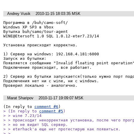
Andrey Vusik
2010-11-15 18:03:35 MSK
Программа в /buh/само-soft/

Windows XP SP3 в Vbox

Бутылка buh/samo/tour-agent

WINE@Etersoft 1.0 SQL 1.0.12-eter7.23/14

Установка происходит корректно.

1) Сервер на windows: 192.168.4.181:6000

Запуск из бутылки:

Появляется сообщение "Invalid floating point operation"
Подключение происходит, все работает.

2) Сервер из бутылки запускается(только нужно порт подо
Подключения нет ни с wine, ни с windows.

Проверил локально - аналогично.
Marat Sharipov
2010-11-17 19:09:07 MSK
(In reply to 
comment #6
> (In reply to 
comment #5
)

> > wine 7.23/14 

> > происходит некорректная установка, после чего прогр
> > но не видит SQL сервер.

> > eterhack'a еще нет протестирую как появиться.

> > 
