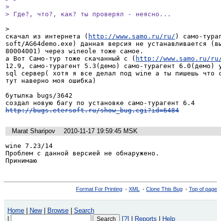
> 

> Где?, что?, как? ты проверял - неясно...
>

скачал из интернета (
http://www.samo.ru/ru/
) само-тура
soft/AG64demo.exe) данная версия не устанавливается (вы
80004001) через wineole тоже самое.

а Вот Само-тур тоже скачанный с (
http://www.samo.ru/ru
12.9, само-турагент 5.3(демо) само-турагент 6.0(демо) у
sql сервер( хотя я все делал под wine а ты пишешь что с
тут наверно моя ошибка)

бутылка bugs/3642

http://bugs.etersoft.ru/show_bug.cgi?id=6484
Marat Sharipov
2010-11-17 19:59:45 MSK
wine 7.23/14

Проблем с данной версией не обнаружено. 

Принимаю
Format For Printing
-
XML
-
Clone This Bug
-
Top of page
Home
|
New
|
Browse
|
Search
|
[?]
|
Reports
|
Help