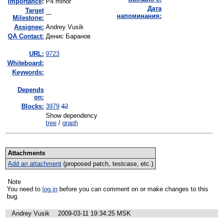
I
mportance
:
P4 minor
Дата
Target
---
напоминания:
Milestone:
Assignee:
Andrey Vusik
QA Contact:
Денис Баранов
URL:
9723
Whiteboard:
Keywords:
Depends
on:
Blocks:
3979
42
Show dependency
tree
/
graph
Attachments
Add an attachment
(proposed patch, testcase, etc.)
Note
You need to
log in
before you can comment on or make changes to this
bug.
Andrey Vusik
2009-03-11 19:34:25 MSK