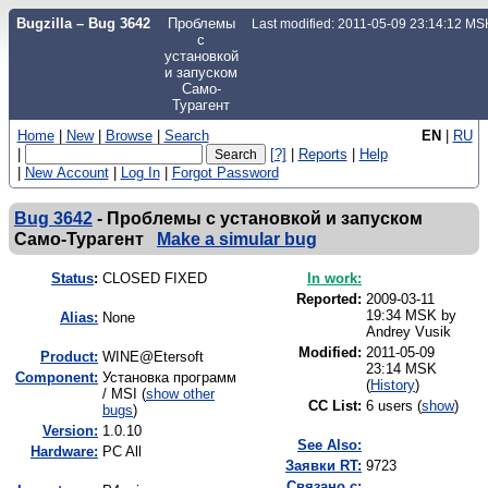
Bugzilla – Bug 3642
Проблемы
Last modified: 2011-05-09 23:14:12 MS
с
установкой
и запуском
Само-
Турагент
Home
|
New
|
Browse
|
Search
EN
|
RU
|
[?]
|
Reports
|
Help
|
New Account
|
Log In
|
Forgot Password
Bug 3642
-
Проблемы с установкой и запуском
Само-Турагент
Make a simular bug
Status
:
CLOSED FIXED
In work:
Reported:
2009-03-11
19:34 MSK by
Alias:
None
Andrey Vusik
Modified:
2011-05-09
Product:
WINE@Etersoft
23:14 MSK
Component:
Установка программ
(
History
)
/ MSI (
show other
CC List:
6 users
(
show
)
bugs
)
Version:
1.0.10
See Also:
Hardware:
PC All
Заявки RT:
9723
Связано с: