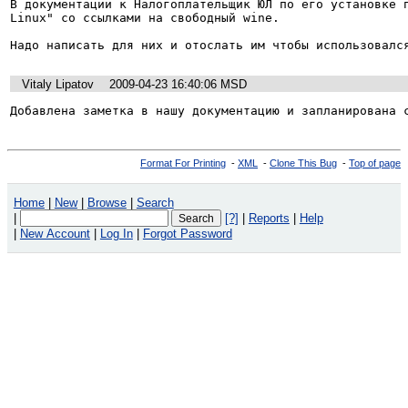
В документации к Налогоплательщик ЮЛ по его установке п
Linux" со ссылками на свободный wine.

Надо написать для них и отослать им чтобы использовалс
Vitaly Lipatov
2009-04-23 16:40:06 MSD
Добавлена заметка в нашу документацию и запланирована 
Format For Printing
-
XML
-
Clone This Bug
-
Top of page
Home
|
New
|
Browse
|
Search
|
[?]
|
Reports
|
Help
|
New Account
|
Log In
|
Forgot Password