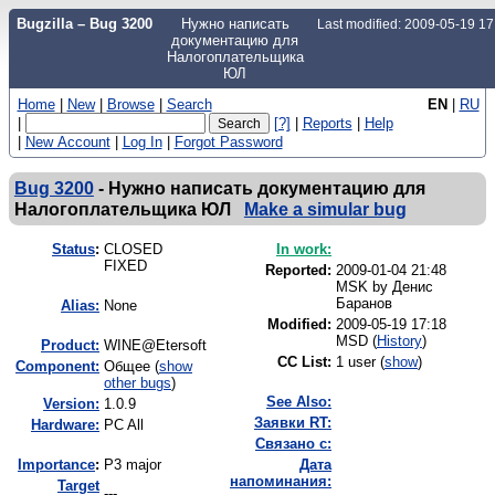
Bugzilla – Bug 3200
Нужно написать
Last modified: 2009-05-19 1
документацию для
Налогоплательщика
ЮЛ
Home
|
New
|
Browse
|
Search
EN
|
RU
|
[?]
|
Reports
|
Help
|
New Account
|
Log In
|
Forgot Password
Bug 3200
-
Нужно написать документацию для
Налогоплательщика ЮЛ
Make a simular bug
Status
:
CLOSED
In work:
FIXED
Reported:
2009-01-04 21:48
MSK by
Денис
Баранов
Alias:
None
Modified:
2009-05-19 17:18
MSD (
History
)
Product:
WINE@Etersoft
CC List:
1 user
(
show
)
Component:
Общее (
show
other bugs
)
See Also:
Version:
1.0.9
Заявки RT:
Hardware:
PC All
Связано с:
I
mportance
:
P3 major
Дата
напоминания:
Target
---