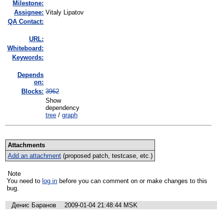
Milestone:
Assignee:
Vitaly Lipatov
QA Contact:
URL:
Whiteboard:
Keywords:
Depends
on:
Blocks:
3962
Show
dependency
tree
/
graph
Attachments
Add an attachment
(proposed patch, testcase, etc.)
Note
You need to
log in
before you can comment on or make changes to this
bug.
Денис Баранов
2009-01-04 21:48:44 MSK