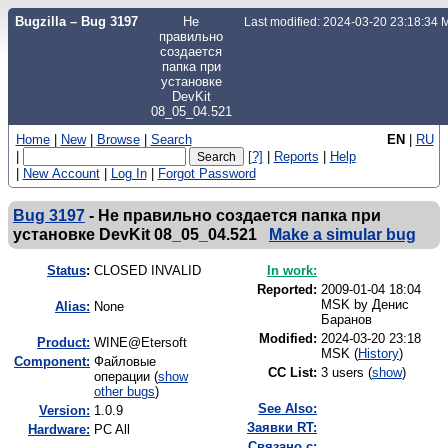
Bugzilla – Bug 3197
Не
Last modified: 2024-03-20 23:18:34
правильно
создается
папка при
установке
DevKit
08_05_04.521
Home
|
New
|
Browse
|
Search
EN
|
RU
|
[?]
|
Reports
|
Help
|
New Account
|
Log In
|
Forgot Password
Bug 3197
-
Не правильно создается папка при
установке DevKit 08_05_04.521
Make a simular bug
Status
:
CLOSED INVALID
In work:
Reported:
2009-01-04 18:04
MSK by
Денис
Alias:
None
Баранов
Modified:
2024-03-20 23:18
Product:
WINE@Etersoft
MSK (
History
)
Component:
Файловые
CC List:
3 users
(
show
)
операции (
show
other bugs
)
See Also:
Version:
1.0.9
Заявки RT:
Hardware:
PC All
Связано с: