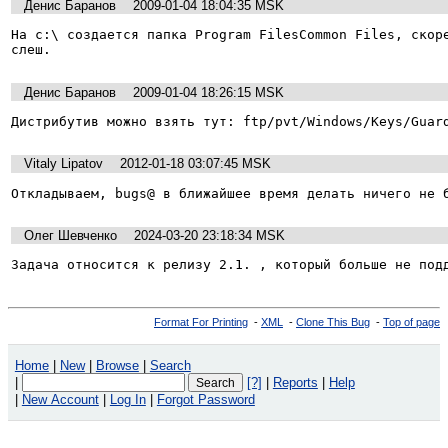
Денис Баранов
2009-01-04 18:04:35 MSK
На с:\ создается папка Program FilesCommon Files, скоре
слеш.
Денис Баранов
2009-01-04 18:26:15 MSK
Дистрибутив можно взять тут: ftp/pvt/Windows/Keys/Guar
Vitaly Lipatov
2012-01-18 03:07:45 MSK
Откладываем, bugs@ в ближайшее время делать ничего не 
Олег Шевченко
2024-03-20 23:18:34 MSK
Задача относится к релизу 2.1. , который больше не под
Format For Printing
-
XML
-
Clone This Bug
-
Top of page
Home
|
New
|
Browse
|
Search
|
[?]
|
Reports
|
Help
|
New Account
|
Log In
|
Forgot Password