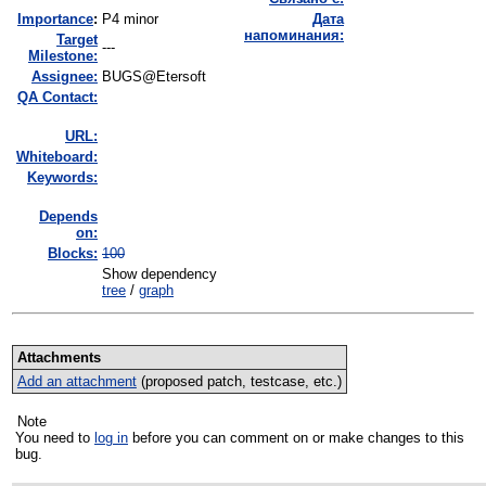
I
mportance
:
P4 minor
Дата
напоминания:
Target
---
Milestone:
Assignee:
BUGS@Etersoft
QA Contact:
URL:
Whiteboard:
Keywords:
Depends
on:
Blocks:
100
Show dependency
tree
/
graph
Attachments
Add an attachment
(proposed patch, testcase, etc.)
Note
You need to
log in
before you can comment on or make changes to this
bug.