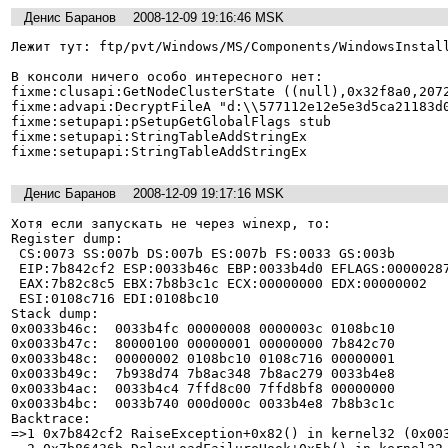
Денис Баранов
2008-12-09 19:16:46 MSK
Лежит тут: ftp/pvt/Windows/MS/Components/WindowsInstall
В консоли ничего особо интересного нет:

fixme:clusapi:GetNodeClusterState ((null),0x32f8a0,2072
fixme:advapi:DecryptFileA "d:\\577112e12e5e3d5ca21183d0
fixme:setupapi:pSetupGetGlobalFlags stub

fixme:setupapi:StringTableAddStringEx

fixme:setupapi:StringTableAddStringEx
Денис Баранов
2008-12-09 19:17:16 MSK
Хотя если запускать не через winexp, то:

Register dump:

 CS:0073 SS:007b DS:007b ES:007b FS:0033 GS:003b

 EIP:7b842cf2 ESP:0033b46c EBP:0033b4d0 EFLAGS:00000287(   - 00      -ISP1C)

 EAX:7b82c8c5 EBX:7b8b3c1c ECX:00000000 EDX:00000002

 ESI:0108c716 EDI:0108bc10

Stack dump:

0x0033b46c:  0033b4fc 00000008 0000003c 0108bc10

0x0033b47c:  80000100 00000001 00000000 7b842c70

0x0033b48c:  00000002 0108bc10 0108c716 00000001

0x0033b49c:  7b938d74 7b8ac348 7b8ac279 0033b4e8

0x0033b4ac:  0033b4c4 7ffd8c00 7ffd8bf8 00000000

0x0033b4bc:  0033b740 000d000c 0033b4e8 7b8b3c1c

Backtrace:

=>1 0x7b842cf2 RaiseException+0x82() in kernel32 (0x003