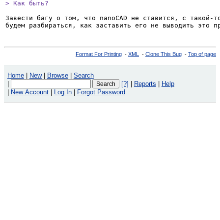
> Как быть?
Завести багу о том, что nanoCAD не ставится, с такой-то
Format For Printing
-
XML
-
Clone This Bug
-
Top of page
Home
|
New
|
Browse
|
Search
|
[?]
|
Reports
|
Help
|
New Account
|
Log In
|
Forgot Password