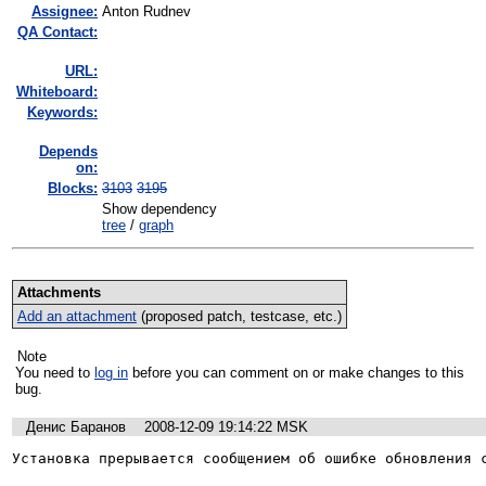
Assignee:
Anton Rudnev
QA Contact:
URL:
Whiteboard:
Keywords:
Depends
on:
Blocks:
3103
3195
Show dependency
tree
/
graph
Attachments
Add an attachment
(proposed patch, testcase, etc.)
Note
You need to
log in
before you can comment on or make changes to this
bug.
Денис Баранов
2008-12-09 19:14:22 MSK
Установка прерывается сообщением об ошибке обновления 