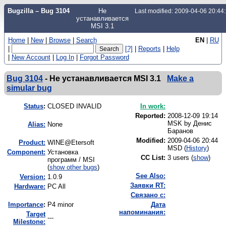
Bugzilla – Bug 3104
Не
Last modified: 2009-04-06 20:4
устанавливается
MSI 3.1
Home
|
New
|
Browse
|
Search
EN
|
RU
|
[?]
|
Reports
|
Help
|
New Account
|
Log In
|
Forgot Password
Bug 3104
-
Не устанавливается MSI 3.1
Make a
simular bug
Status
:
CLOSED INVALID
In work:
Reported:
2008-12-09 19:14
MSK by
Денис
Alias:
None
Баранов
Modified:
2009-04-06 20:44
Product:
WINE@Etersoft
MSD (
History
)
Component:
Установка
CC List:
3 users
(
show
)
программ / MSI
(
show other bugs
)
See Also:
Version:
1.0.9
Заявки RT:
Hardware:
PC All
Связано с:
I
mportance
:
P4 minor
Дата
напоминания:
Target
---
Milestone: