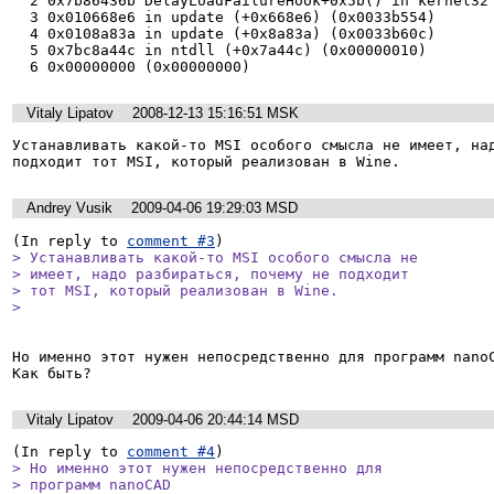
  2 0x7b86436b DelayLoadFailureHook+0x5b() in kernel32 (0x0033b510)

  3 0x010668e6 in update (+0x668e6) (0x0033b554)

  4 0x0108a83a in update (+0x8a83a) (0x0033b60c)

  5 0x7bc8a44c in ntdll (+0x7a44c) (0x00000010)

  6 0x00000000 (0x00000000)
Vitaly Lipatov
2008-12-13 15:16:51 MSK
Устанавливать какой-то MSI особого смысла не имеет, над
подходит тот MSI, который реализован в Wine.
Andrey Vusik
2009-04-06 19:29:03 MSD
(In reply to 
comment #3
> Устанавливать какой-то MSI особого смысла не

> имеет, надо разбираться, почему не подходит

> тот MSI, который реализован в Wine.

> 
Но именно этот нужен непосредственно для программ nanoC
Как быть?
Vitaly Lipatov
2009-04-06 20:44:14 MSD
(In reply to 
comment #4
> Но именно этот нужен непосредственно для

> программ nanoCAD
