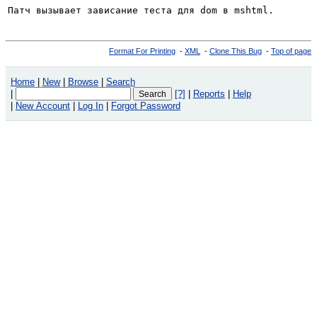
Патч вызывает зависание теста для dom в mshtml.
Format For Printing
-
XML
-
Clone This Bug
-
Top of page
Home
|
New
|
Browse
|
Search
|
[?]
|
Reports
|
Help
|
New Account
|
Log In
|
Forgot Password