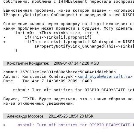
Собственно, проблема с IHTMLElement перестала воспроизв
Единственная проблема, из-за которой падаем - использов
IPropertyNotifySink_OnChanged() с передачей в неё DISPI
Отключение вызова через проверку на dispid исключает па
каким проблемам может привести в будущем. Могу сделать 
     for(i=0; i<This->sinks_size; i++) {

-        if(This->sinks[i].propnotif)

+        if(This->sinks[i].propnotif && dispid != DISPI
             IPropertyNotifySink_OnChanged(This->sinks[i].propnotif, dispid);

Константин Кондратюк
2009-04-07 14:42:28 MSD
commit 357011ee2ee831cd80e5bacac50484c1dd1eb06b

Author: Konstantin Kondratyuk <
kondratyuk@etersoft.ru
>

Date:   Tue Apr 7 14:36:09 2009 +0400

    mshtml: Turn off notifies for DISPID_READYSTATE (eterbug #2942)

Видимо, FIXED. Будем надеяться, что в наших сборках не 
из-за отключенных уведомлений.
Александр Морозов
2011-05-25 18:54:28 MSK
>     mshtml: Turn off notifies for DISPID_READYSTATE 