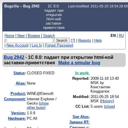
Bugzilla – Bug 2942
1С 8.0:
Last modified: 2011-05-25 18:54:28 
падает при
открытии
html-ной
заставки-
приветствия
Home
|
New
|
Browse
|
Search
EN
|
RU
|
[?]
|
Reports
|
Help
|
New Account
|
Log In
|
Forgot Password
Bug 2942
-
1С 8.0: падает при открытии html-ной
заставки-приветствия
Make a simular bug
Status
:
CLOSED FIXED
In work:
Reported:
2008-11-18 13:40
MSK by
Alias:
None
Константин
Кондратюк
Product:
WINE@Etersoft
Modified:
2011-05-25 18:54
Component:
Internet Explorer /
MSK (
History
)
Gecko (
show
CC List:
5 users
(
show
)
other bugs
)
Version:
1.0.9
See Also:
Hardware:
PC All
Заявки RT:
Связано с: