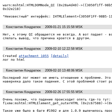
warn:mshtml:HTMLDOMNode_QI (0x28a4d40)->({3050f1ff-98b5
0x32e218)

"Неизвестный" интерфейс: IHTMLElement={3050F1FF-98B5-1
Константин Кондратюк
2009-01-21 15:15:58 MSK
Нет, к этому QI обращается не всегда. А вот падает - вс
слелать вывод, что причина кроется в другом.
Константин Кондратюк
2009-02-10 12:22:58 MSK
Created 
attachment 1055
[details]
лог по html
Константин Кондратюк
2009-02-10 13:48:06 MSK
Последний лог может не иметь отношение к проблеме. Это 
наверняка дало такое падения. С этой проблемой стоит р
Константин Кондратюк
2009-02-26 17:55:55 MSK
Очень похоже, что падение происходит опять где-то тут: 
fixme:mshtml:HTMLElement_get_outerHTML (0x2c67588)->(0x
Такое уже было в баге #1902 и для 1.0.9 вылечилось прос