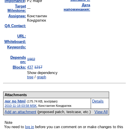
I
mportance
:
P2 major
Дата
Target
---
напоминания:
Milestone:
Assignee:
Константин
Кондратюк
QA Contact:
URL:
Whiteboard:
Keywords:
Depends
1902
on:
Blocks:
437
1217
Show dependency
tree
/
graph
Attachments
лог по html
Details
(175.74 KB, text/plain)
2010-11-18 03:58 MSK
,
Константин Кондратюк
Add an attachment
(proposed patch, testcase, etc.)
View All
Note
You need to
log in
before you can comment on or make changes to this