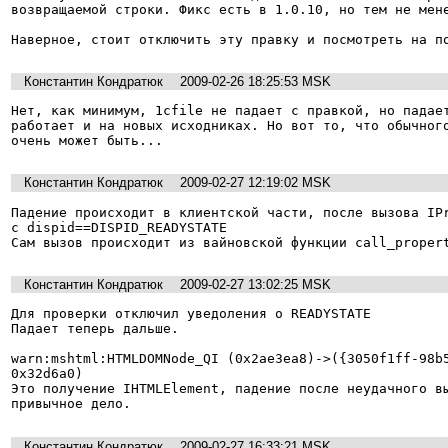
возвращаемой строки. Фикс есть в 1.0.10, но тем не мене
Константин Кондратюк
2009-02-26 18:25:53 MSK
Нет, как минимум, 1cfile не падает с правкой, но падает
работает и на новых исходниках. Но вот то, что обычного
очень может быть...
Константин Кондратюк
2009-02-27 12:19:02 MSK
Падение происходит в клиентской части, после вызова IPr
с dispid==DISPID_READYSTATE

Сам вызов происходит из вайновской функции call_proper
Константин Кондратюк
2009-02-27 13:02:25 MSK
Для проверки отключил уведоления о READYSTATE

Падает теперь дальше.

warn:mshtml:HTMLDOMNode_QI (0x2ae3ea8)->({3050f1ff-98b5
0x32d6a0)

Это получение IHTMLElement, падение после неудачного вы
привычное дело.
Константин Кондратюк
2009-02-27 16:33:21 MSK