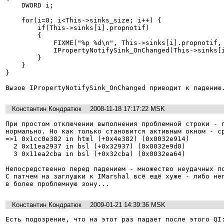
    DWORD i;

    for(i=0; i<This->sinks_size; i++) {

        if(This->sinks[i].propnotif)

        {

            FIXME("%p %d\n", This->sinks[i].propnotif, dispid);

            IPropertyNotifySink_OnChanged(This->sinks[i].propnotif, dispid);

        }

    }

}

Вызов IPropertyNotifySink_OnChanged приводит к падению
Константин Кондратюк
2008-11-18 17:17:22 MSK
При простом отключении выполнения проблемной строки - г
нормально. Но как только становится активным окном - ср
=>1 0x1cc0e382 in html (+0x4e382) (0x0032e914)

  2 0x11ea2937 in bsl (+0x32937) (0x0032e9d0)

  3 0x11ea2cba in bsl (+0x32cba) (0x0032ea64)

Непосредственно перед падением - множество неудачных по
С патчем на заглушки к IMarshal всё ещё хуже - либо неп
в более проблемную зону...
Константин Кондратюк
2009-01-21 14:39:36 MSK
Есть подозрение, что на этот раз падает после этого QI: