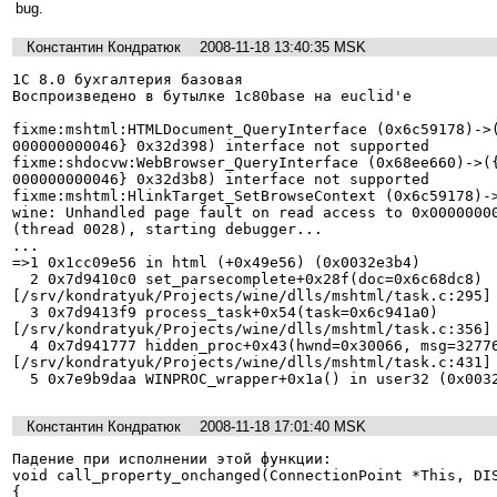
bug.
Константин Кондратюк
2008-11-18 13:40:35 MSK
1С 8.0 бухгалтерия базовая

Воспроизведено в бутылке 1c80base на euclid'е

fixme:mshtml:HTMLDocument_QueryInterface (0x6c59178)->
000000000046} 0x32d398) interface not supported

fixme:shdocvw:WebBrowser_QueryInterface (0x68ee660)->(
000000000046} 0x32d3b8) interface not supported

fixme:mshtml:HlinkTarget_SetBrowseContext (0x6c59178)->
wine: Unhandled page fault on read access to 0x00000000
(thread 0028), starting debugger...

...

=>1 0x1cc09e56 in html (+0x49e56) (0x0032e3b4)

  2 0x7d9410c0 set_parsecomplete+0x28f(doc=0x6c68dc8) 
[/srv/kondratyuk/Projects/wine/dlls/mshtml/task.c:295] 
  3 0x7d9413f9 process_task+0x54(task=0x6c941a0) 
[/srv/kondratyuk/Projects/wine/dlls/mshtml/task.c:356] 
  4 0x7d941777 hidden_proc+0x43(hwnd=0x30066, msg=32776, wParam=0, lParam=0) 
[/srv/kondratyuk/Projects/wine/dlls/mshtml/task.c:431] 
  5 0x7e9b9daa WINPROC_wrapper+0x1a() in user32 (0x003
Константин Кондратюк
2008-11-18 17:01:40 MSK
Падение при исполнении этой функции:

void call_property_onchanged(ConnectionPoint *This, DIS
{
