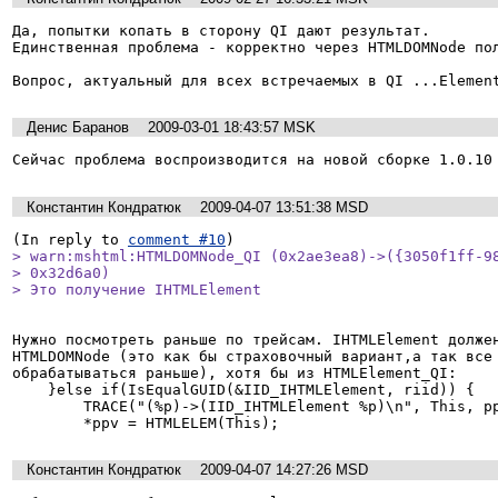
Да, попытки копать в сторону QI дают результат.

Единственная проблема - корректно через HTMLDOMNode пол
Вопрос, актуальный для всех встречаемых в QI ...Elemen
Денис Баранов
2009-03-01 18:43:57 MSK
Сейчас проблема воспроизводится на новой сборке 1.0.10
Константин Кондратюк
2009-04-07 13:51:38 MSD
(In reply to 
comment #10
> warn:mshtml:HTMLDOMNode_QI (0x2ae3ea8)->({3050f1ff-98
> 0x32d6a0)

> Это получение IHTMLElement
Нужно посмотреть раньше по трейсам. IHTMLElement должен
HTMLDOMNode (это как бы страховочный вариант,а так все 
обрабатываться раньше), хотя бы из HTMLElement_QI:

    }else if(IsEqualGUID(&IID_IHTMLElement, riid)) {

        TRACE("(%p)->(IID_IHTMLElement %p)\n", This, ppv);

Константин Кондратюк
2009-04-07 14:27:26 MSD