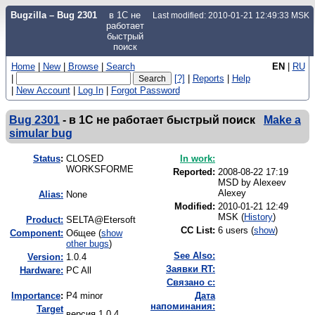
Bugzilla – Bug 2301
в 1С не
Last modified: 2010-01-21 12:49:33 MSK
работает
быстрый
поиск
Home
|
New
|
Browse
|
Search
EN
|
RU
|
[?]
|
Reports
|
Help
|
New Account
|
Log In
|
Forgot Password
Bug 2301
-
в 1С не работает быстрый поиск
Make a
simular bug
Status
:
CLOSED
In work:
WORKSFORME
Reported:
2008-08-22 17:19
MSD by
Alexeev
Alexey
Alias:
None
Modified:
2010-01-21 12:49
MSK (
History
)
Product:
SELTA@Etersoft
CC List:
6 users
(
show
)
Component:
Общее (
show
other bugs
)
See Also:
Version:
1.0.4
Заявки RT:
Hardware:
PC All
Связано с:
I
mportance
:
P4 minor
Дата
напоминания:
Target
версия 1.0.4