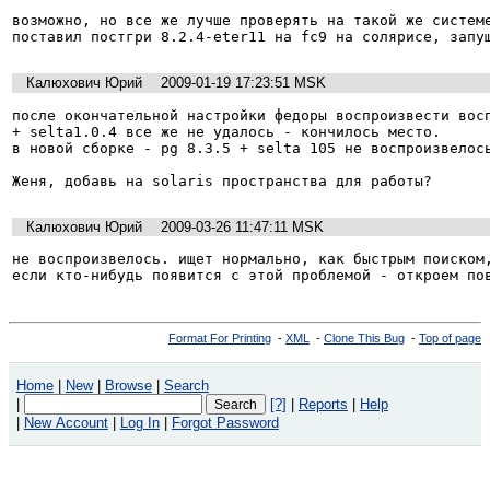
возможно, но все же лучше проверять на такой же системе
поставил постгри 8.2.4-eter11 на fc9 на солярисе, запу
Калюхович Юрий
2009-01-19 17:23:51 MSK
после окончательной настройки федоры воспроизвести восп
+ selta1.0.4 все же не удалось - кончилось место.

в новой сборке - pg 8.3.5 + selta 105 не воспроизвелось
Калюхович Юрий
2009-03-26 11:47:11 MSK
не воспроизвелось. ищет нормально, как быстрым поиском,
если кто-нибудь появится с этой проблемой - откроем по
Format For Printing
-
XML
-
Clone This Bug
-
Top of page
Home
|
New
|
Browse
|
Search
|
[?]
|
Reports
|
Help
|
New Account
|
Log In
|
Forgot Password