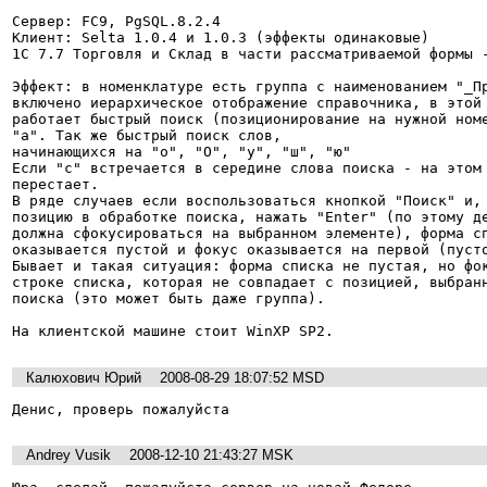
Сервер: FC9, PgSQL.8.2.4

Клиент: Selta 1.0.4 и 1.0.3 (эффекты одинаковые)

1С 7.7 Торговля и Склад в части рассматриваемой формы -
Эффект: в номенклатуре есть группа с наименованием "_Пр
включено иерархическое отображение справочника, в этой 
работает быстрый поиск (позиционирование на нужной номе
"а". Так же быстрый поиск слов,

начинающихся на "о", "О", "у", "ш", "ю"

Если "с" встречается в середине слова поиска - на этом 
перестает.

В ряде случаев если воспользоваться кнопкой "Поиск" и, 
позицию в обработке поиска, нажать "Enter" (по этому де
должна сфокусироваться на выбранном элементе), форма сп
оказывается пустой и фокус оказывается на первой (пусто
Бывает и такая ситуация: форма списка не пустая, но фок
строке списка, которая не совпадает с позицией, выбранн
поиска (это может быть даже группа).

На клиентской машине стоит WinXP SP2.
Калюхович Юрий
2008-08-29 18:07:52 MSD
Денис, проверь пожалуйста
Andrey Vusik
2008-12-10 21:43:27 MSK