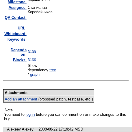
Milestone:
Assignee:
Станислав
Коробейников
QA Contact:
URL:
Whiteboard:
Keywords:
Depends
3109
on:
Blocks:
3166
Show
dependency
tree
/
graph
Attachments
Add an attachment
(proposed patch, testcase, etc.)
Note
You need to
log in
before you can comment on or make changes to this
bug.
Alexeev Alexey
2008-08-22 17:19:42 MSD