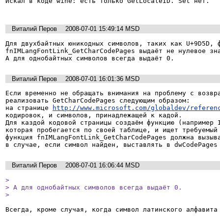
Искал в коде wine: есть только GetLocaleID. Set нет.

Виталий Перов
2008-07-01 15:49:14 MSD
Для двухбайтных юникодных символов, таких как U+9D5D, ф
fnIMLangFontLink_GetCharCodePages выдаёт не нулевое зна
А для однобайтных символов всегда выдаёт 0.
Виталий Перов
2008-07-01 16:01:36 MSD
Если временно не обращать внимания на проблему с возвра
реализовать GetCharCodePages следующим образом:

на странице 
http://www.microsoft.com/globaldev/referen
кодировок, и символов, принадлежащей к кадой.

Для каздой кодовой страницы создаём функцию (например I
которая пробегается по своей таблице, и ищет требуемый 
функция fnIMLangFontLink_GetCharCodePages должна вызыва
Виталий Перов
2008-07-01 16:06:44 MSD
> 

> А для однобайтных символов всегда выдаёт 0.

> 