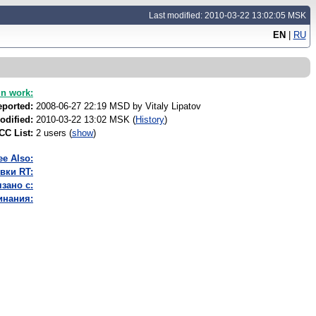
Last modified: 2010-03-22 13:02:05 MSK
EN
|
RU
In work:
eported:
2008-06-27 22:19 MSD by
Vitaly Lipatov
odified:
2010-03-22 13:02 MSK (
History
)
CC List:
2 users
(
show
)
ee Also:
вки RT:
зано с:
инания: