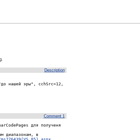
g.
Description
до нашей эры", cchSrc=12, 
Comment 1
arCodePages для полученя 
м диапазонам, в 
/ms776439(VS.85).aspx