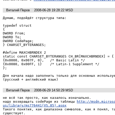
Виталий Перов
2008-06-28 19:28:22 MSD
Думаю, подойдёт структура типа:

typedef struct

{

DWORD From;

DWORD To;

DWORD CodePage;

} CHARSET_BYTERANGES;

#define MAXCHBRNDEX 2

static const CHARSET_BYTERANGES CH_BR[MAXCHBRNDEX] = {

{0x0000, 0x007F, 0},   /* Basic Latin */

{0x0080, 0x00FF, 1}    /* Latin-1 Supplement */

};

Для начала надо заполнить только для основных используе
(русский + английский язык)
Виталий Перов
2008-06-29 14:50:29 MSD
не всё так просто, как казалось изначально.

надо возвращать codePage из таблицы 
http://msdn.micros
us/library/ms776441(VS.85).aspx
Такого понятия, как диапазона символов, как я понял, та
существует.
