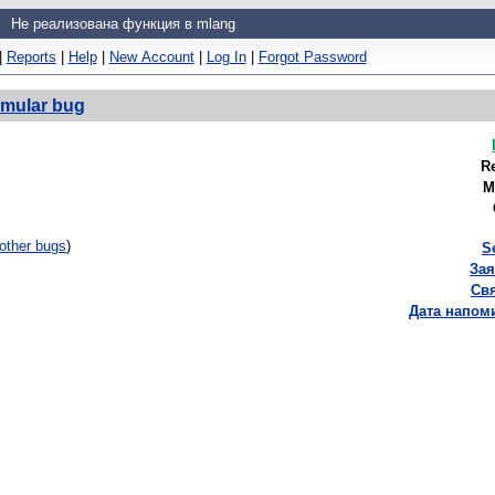
Не реализована функция в mlang
|
Reports
|
Help
|
New Account
|
Log In
|
Forgot Password
imular bug
R
M
other bugs
)
S
Зая
Свя
Дата напом