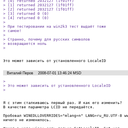
> [0] returned 2032127 (1f01ff)

> [1] returned 2032127 (1f01ff)

> [2] returned 2032127 (1f01ff)

> [3] returned 0 (0)

> [4] returned 0 (0)

> 

> При тестировании на win2k3 тест выдаёт тоже

> самое!

> 

> Странно, почему для русских символов

> возвращается ноль

> 
Это может зависить от установленного LocaleID
Виталий Перов
2008-07-01 13:46:24 MSD
> 

> Это может зависить от установленного LocaleID

> 
Я с этим сталкиваюсь первый раз. И как его изменить?

В качестве параметра LCID не передаётся.

Пробовал WINEDLLOVERRIDES="mlang=n" LANG=ru_RU.UTF-8 ww
ничего не изменилось.
