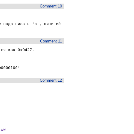
Comment 10
 надо писать 'р', пиши её 
Comment 11
ся как 0x0427.

00000100'
Comment 12
ww
