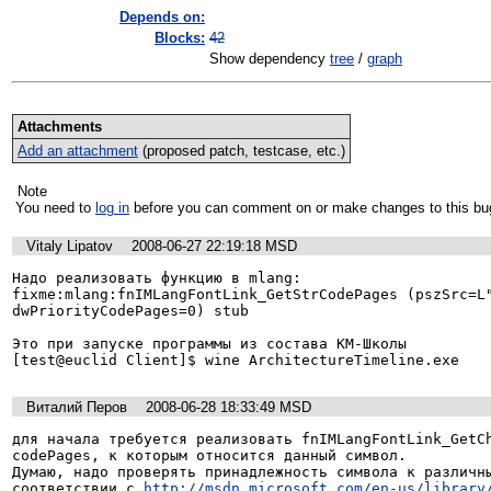
Depends on:
Blocks:
42
Show dependency
tree
/
graph
Attachments
Add an attachment
(proposed patch, testcase, etc.)
Note
You need to
log in
before you can comment on or make changes to this bu
Vitaly Lipatov
2008-06-27 22:19:18 MSD
Надо реализовать функцию в mlang:

fixme:mlang:fnIMLangFontLink_GetStrCodePages (pszSrc=L"
dwPriorityCodePages=0) stub

Это при запуске программы из состава КМ-Школы

[test@euclid Client]$ wine ArchitectureTimeline.exe
Виталий Перов
2008-06-28 18:33:49 MSD
для начала требуется реализовать fnIMLangFontLink_GetCh
codePages, к которым относится данный символ.

Думаю, надо проверять принадлежность символа к различны
соответствии с 
http://msdn.microsoft.com/en-us/library