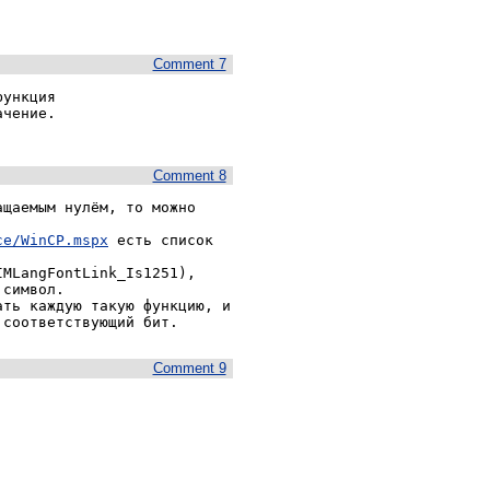
Comment 7
ункция 
чение.

Comment 8
щаемым нулём, то можно 
ce/WinCP.mspx
 есть список 
MLangFontLink_Is1251), 
символ.

ть каждую такую функцию, и 
Comment 9