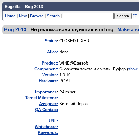
Bugzilla – Bug 2013
Home
|
New
|
Browse
|
Search
|
[?]
Bug 2013
-
Не реализована функция в mlang
Make a s
Status
:
CLOSED FIXED
Alias:
None
Product:
WINE@Etersoft
Component:
Обработка текста и локали; Буфер (
show 
Version:
1.0.10
Hardware:
PC All
I
mportance
:
P4 minor
Target Milestone:
---
Assignee:
Виталий Перов
QA Contact:
URL:
Whiteboard:
Keywords: