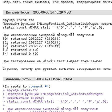
Ведь есть такие символы, как пробел, содержащиеся почт
Виталий Перов
2008-06-30 14:46:29 MSD
ерунда какая-то:

Передаём функции IMLangFontLink_GetCharCodePages посимв
static const WCHAR str[] = {'D','.',' ','Р','д',0};

При искользовании виндовой mlang.dll получаем:

[0] returned 2032127 (1f01ff)

[1] returned 2032127 (1f01ff)

[2] returned 2032127 (1f01ff)

[3] returned 0 (0)

[4] returned 0 (0)

При тестировании на win2k3 тест выдаёт тоже самое!

Анатолий Лютин
2008-06-30 15:42:52 MSD
(In reply to 
comment #4
> ерунда какая-то:

> Передаём функции IMLangFontLink_GetCharCodePages

> посимвольно строку:

> static const WCHAR str[] = {'D','.',' ','Р','д',0};

> 

> При искользовании виндовой mlang.dll получаем:
