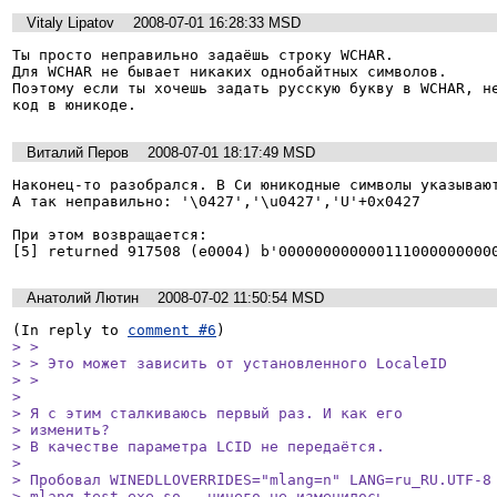
Vitaly Lipatov
2008-07-01 16:28:33 MSD
Ты просто неправильно задаёшь строку WCHAR.

Для WCHAR не бывает никаких однобайтных символов.

Поэтому если ты хочешь задать русскую букву в WCHAR, не
код в юникоде.
Виталий Перов
2008-07-01 18:17:49 MSD
Наконец-то разобрался. В Си юникодные символы указывают
А так неправильно: '\0427','\u0427','U'+0x0427

При этом возвращается:

[5] returned 917508 (e0004) b'000000000000111000000000
Анатолий Лютин
2008-07-02 11:50:54 MSD
(In reply to 
comment #6
> > 

> > Это может зависить от установленного LocaleID

> > 

> 

> Я с этим сталкиваюсь первый раз. И как его

> изменить?

> В качестве параметра LCID не передаётся.

> 

> Пробовал WINEDLLOVERRIDES="mlang=n" LANG=ru_RU.UTF-8 
> mlang_test.exe.so - ничего не изменилось.
