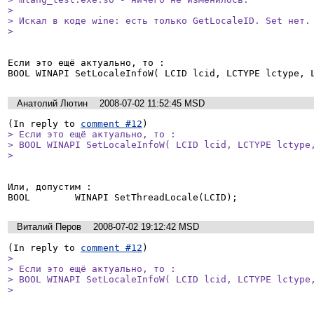
> 

> Искал в коде wine: есть только GetLocaleID. Set нет.

> 
Если это ещё актуально, то :

BOOL WINAPI SetLocaleInfoW( LCID lcid, LCTYPE lctype, 
Анатолий Лютин
2008-07-02 11:52:45 MSD
(In reply to 
comment #12
> Если это ещё актуально, то :

> BOOL WINAPI SetLocaleInfoW( LCID lcid, LCTYPE lctype,
> 
Или, допустим :

BOOL        WINAPI SetThreadLocale(LCID);
Виталий Перов
2008-07-02 19:12:42 MSD
(In reply to 
comment #12
> 

> Если это ещё актуально, то :

> BOOL WINAPI SetLocaleInfoW( LCID lcid, LCTYPE lctype,
> 