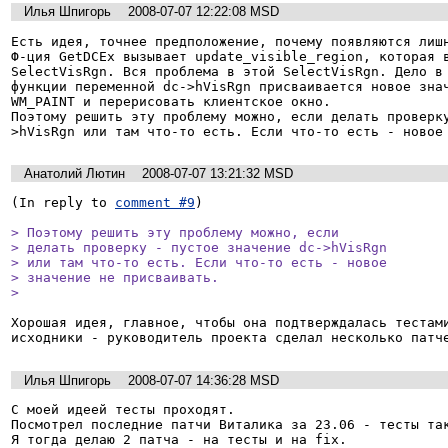
Илья Шпигорь
2008-07-07 12:22:08 MSD
Есть идея, точнее предположение, почему появляются лишн
Ф-ция GetDCEx вызывает update_visible_region, которая в
SelectVisRgn. Вся проблема в этой SelectVisRgn. Дело в 
функции переменной dc->hVisRgn присваивается новое знач
WM_PAINT и перерисовать клиентское окно.

Поэтому решить эту проблему можно, если делать проверк
>hVisRgn или там что-то есть. Если что-то есть - новое
Анатолий Лютин
2008-07-07 13:21:32 MSD
(In reply to 
comment #9
)

> Поэтому решить эту проблему можно, если

> делать проверку - пустое значение dc->hVisRgn

> или там что-то есть. Если что-то есть - новое

> значение не присваивать.

> 
Хорошая идея, главное, чтобы она подтверждалась тестами
Илья Шпигорь
2008-07-07 14:36:28 MSD
С моей идеей тесты проходят. 

Посмотрел последние патчи Виталика за 23.06 - тесты так
Я тогда делаю 2 патча - на тесты и на fix.