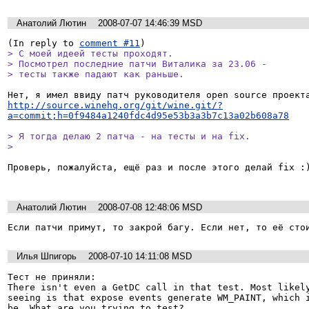
Анатолий Лютин
2008-07-07 14:46:39 MSD
(In reply to 
comment #11
> С моей идеей тесты проходят. 

> Посмотрел последние патчи Виталика за 23.06 -

> тесты также падают как раньше. 
http://source.winehq.org/git/wine.git/?
a=commit;h=0f9484a1240fdc4d95e53b3a3b7c13a02b608a78
> Я тогда делаю 2 патча - на тесты и на fix.

> 
Проверь, пожалуйста, ещё раз и после этого делай fix :)
Анатолий Лютин
2008-07-08 12:48:06 MSD
Если патчи примут, то закрой багу. Если нет, то её сто
Илья Шпигорь
2008-07-10 14:11:08 MSD
Тест не приняли:

There isn't even a GetDC call in that test. Most likely
seeing is that expose events generate WM_PAINT, which i
be. What are you trying to test?