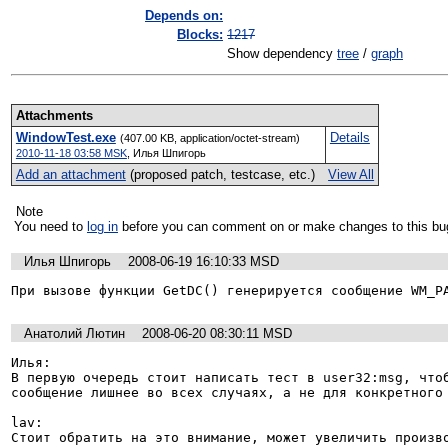
Depends on:
Blocks:
1217
Show dependency
tree
/
graph
Attachments
WindowTest.exe
Details
(407.00 KB, application/octet-stream)
2010-11-18 03:58 MSK
,
Илья Шпигорь
Add an attachment
(proposed patch, testcase, etc.)
View All
Note
You need to
log in
before you can comment on or make changes to this bu
Илья Шпигорь
2008-06-19 16:10:33 MSD
При вызове функции GetDC() генерируется сообщение WM_P
Анатолий Лютин
2008-06-20 08:30:11 MSD
Илья:

В первую очередь стоит написать тест в user32:msg, чтоб
сообщение лишнее во всех случаях, а не для конкретного 
lav:

Стоит обратить на это внимание, может увеличить произво