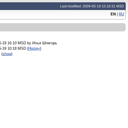
Last modified: 2009-05-19 10:18:31 MSD
EN
|
RU
6-19 16:10 MSD by
Илья Шпигорь
5-19 10:18 MSD (
History
)
s
(
show
)