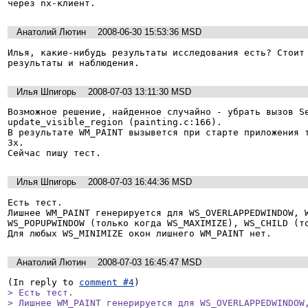
через nx-клиент.
Анатолий Лютин
2008-06-30 15:53:36 MSD
Илья, какие-нибудь результаты исследования есть? Стоит 
результаты и наблюдения.
Илья Шпигорь
2008-07-03 13:11:30 MSD
Возможное решение, найденное случайно - убрать вызов Se
update_visible_region (painting.c:166). 

В результате WM_PAINT вызывется при старте приложения т
3х.

Сейчас пишу тест.
Илья Шпигорь
2008-07-03 16:44:36 MSD
Есть тест. 

Лишнее WM_PAINT генерируется для WS_OVERLAPPEDWINDOW, W
WS_POPUPWINDOW (только когда WS_MAXIMIZE), WS_CHILD (то
Анатолий Лютин
2008-07-03 16:45:47 MSD
(In reply to 
comment #4
> Есть тест. 

> Лишнее WM_PAINT генерируется для WS_OVERLAPPEDWINDOW,