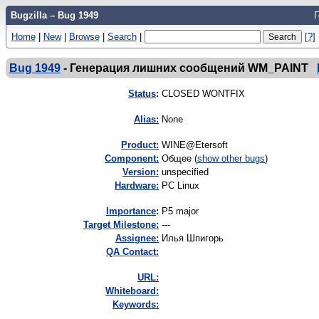
Bugzilla – Bug 1949
Г
Home
|
New
|
Browse
|
Search
|
[?]
Bug 1949
-
Генерация лишних сообщений WM_PAINT
Status
:
CLOSED WONTFIX
Alias:
None
Product:
WINE@Etersoft
Component:
Общее (
show other bugs
)
Version:
unspecified
Hardware:
PC Linux
I
mportance
:
P5 major
Target Milestone:
---
Assignee:
Илья Шпигорь
QA Contact:
URL:
Whiteboard:
Keywords: