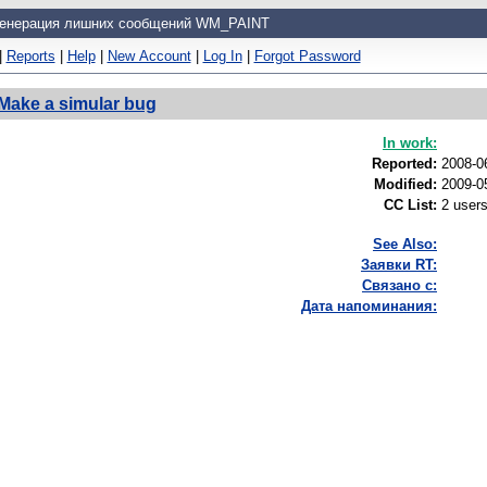
енерация лишних сообщений WM_PAINT
|
Reports
|
Help
|
New Account
|
Log In
|
Forgot Password
Make a simular bug
In work:
Reported:
2008-0
Modified:
2009-0
CC List:
2 user
See Also:
Заявки RT:
Связано с:
Дата напоминания: