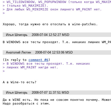
> WS_TILEDWINDOW, WS_POPUPWINDOW (только когда WS_MAXIM
> (только WS_MAXIMIZE).

> Для любых WS_MINIMIZE окон лишнего WM_PAINT нет.

> 
Хорошо, тогда нужно его отослать в wine-patches.
Илья Шпигорь
2008-07-04 12:52:27 MSD
В WINDOWS все тесты проходят. Т.е. никаких лишних WM_P
Анатолий Лютин
2008-07-04 12:53:06 MSD
(In reply to 
comment #6
> В WINDOWS все тесты проходят. Т.е. никаких

> лишних WM_PAINT нигде нет.

> 
А в Wine-то есть?
Илья Шпигорь
2008-07-07 11:37:51 MSD
Да в WINE есть. Но пока не совсем понятно почему. Может
Надо разобраться с этим.