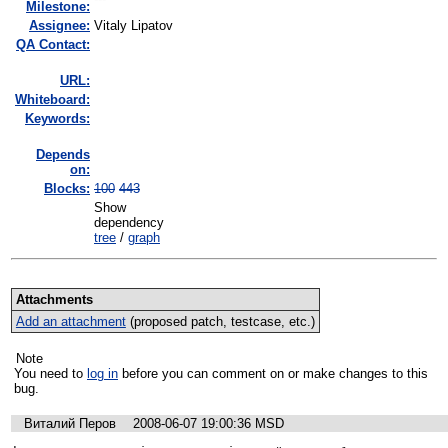
Milestone:
Assignee:
Vitaly Lipatov
QA Contact:
URL:
Whiteboard:
Keywords:
Depends
on:
Blocks:
100
443
Show
dependency
tree
/
graph
Attachments
Add an attachment
(proposed patch, testcase, etc.)
Note
You need to
log in
before you can comment on or make changes to this
bug.
Виталий Перов
2008-06-07 19:00:36 MSD