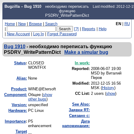
Bugzilla – Bug 1910
необходимо переписать
Last modified: 2012-12-
функцию
PSDRV_WritePatternDict
Home
|
New
|
Browse
|
Search
EN
|
RU
|
[?]
|
Reports
|
Help
|
New Account
|
Log In
|
Forgot Password
Bug 1910
-
необходимо переписать функцию
PSDRV_WritePatternDict
Make a simular bug
Status
:
CLOSED
In work:
WONTFIX
Reported:
2008-06-07 19:00
MSD by
Виталий
Перов
Alias:
None
Modified:
2012-12-15 16:56
MSK (
History
)
Product:
WINE@Etersoft
CC List:
2 users
(
show
)
Component:
Общее (
show
other bugs
)
See Also:
Version:
unspecified
Заявки RT:
Hardware:
PC Linux
Связано с:
I
mportance
:
P5
Дата
enhancement
напоминания:
Target
---