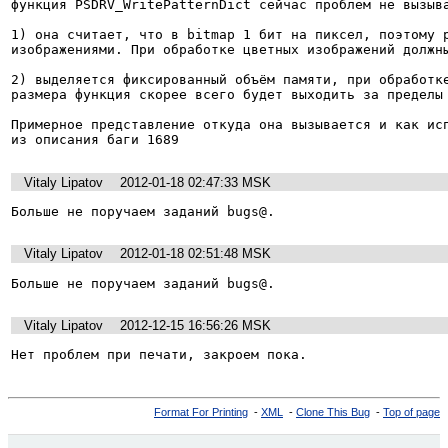
функция PSDRV_WritePatternDict сейчас проблем не вызыва
1) она считает, что в bitmap 1 бит на пиксел, поэтому р
изображениями. При обработке цветных изображений должны
2) выделяется фиксированный объём памяти, при обработке
размера функция скорее всего будет выходить за пределы 
Примерное представление откуда она вызывается и как исп
из описания баги 1689
Vitaly Lipatov
2012-01-18 02:47:33 MSK
Больше не поручаем заданий bugs@.
Vitaly Lipatov
2012-01-18 02:51:48 MSK
Больше не поручаем заданий bugs@.
Vitaly Lipatov
2012-12-15 16:56:26 MSK
Нет проблем при печати, закроем пока.
Format For Printing
-
XML
-
Clone This Bug
-
Top of page