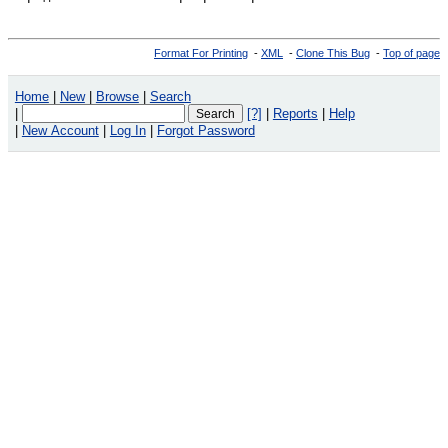
Format For Printing
-
XML
-
Clone This Bug
-
Top of page
Home
|
New
|
Browse
|
Search
|
[?]
|
Reports
|
Help
|
New Account
|
Log In
|
Forgot Password