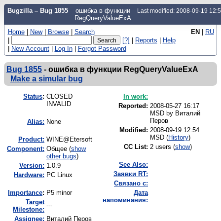
Bugzilla – Bug 1855
ошибка в функции
Last modified: 2008-09-19 12
RegQueryValueExA
Home
|
New
|
Browse
|
Search
EN
|
RU
|
[?]
|
Reports
|
Help
|
New Account
|
Log In
|
Forgot Password
Bug 1855
-
ошибка в функции RegQueryValueExA
Make a simular bug
Status
:
CLOSED
In work:
INVALID
Reported:
2008-05-27 16:17
MSD by
Виталий
Перов
Alias:
None
Modified:
2008-09-19 12:54
MSD (
History
)
Product:
WINE@Etersoft
CC List:
2 users
(
show
)
Component:
Общее (
show
other bugs
)
See Also:
Version:
1.0.9
Заявки RT:
Hardware:
PC Linux
Связано с:
I
mportance
:
P5 minor
Дата
напоминания:
Target
---
Milestone:
Assignee:
Виталий Перов