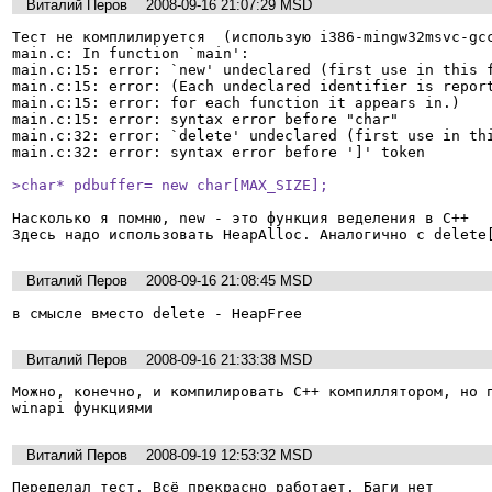
Виталий Перов
2008-09-16 21:07:29 MSD
Тест не комплилируется  (использую i386-mingw32msvc-gcc
main.c: In function `main':

main.c:15: error: `new' undeclared (first use in this f
main.c:15: error: (Each undeclared identifier is report
main.c:15: error: for each function it appears in.)

main.c:15: error: syntax error before "char"

main.c:32: error: `delete' undeclared (first use in thi
main.c:32: error: syntax error before ']' token

>char* pdbuffer= new char[MAX_SIZE];
Насколько я помню, new - это функция веделения в C++

Здесь надо использовать HeapAlloc. Aналогично с delete
Виталий Перов
2008-09-16 21:08:45 MSD
в смысле вместо delete - HeapFree
Виталий Перов
2008-09-16 21:33:38 MSD
Moжно, конечно, и компилировать C++ компиллятором, но п
winapi функциями
Виталий Перов
2008-09-19 12:53:32 MSD
Переделал тест. Всё прекрасно работает. Баги нет