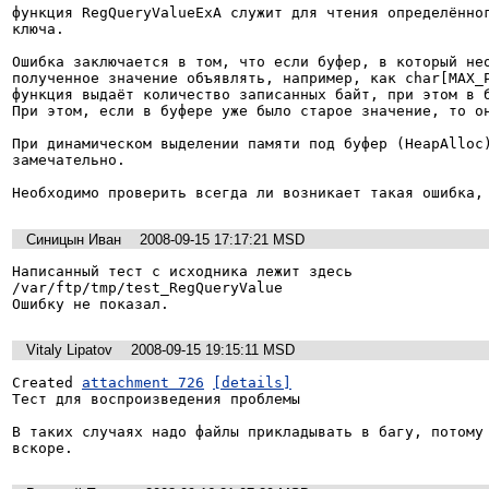
функция RegQueryValueExA служит для чтения определённог
ключа.

Ошибка заключается в том, что если буфер, в который нео
полученное значение объявлять, например, как char[MAX_P
функция выдаёт количество записанных байт, при этом в б
При этом, если в буфере уже было старое значение, то он
При динамическом выделении памяти под буфер (HeapAlloc)
замечательно.

Необходимо проверить всегда ли возникает такая ошибка,
Синицын Иван
2008-09-15 17:17:21 MSD
Написанный тест с исходника лежит здесь

/var/ftp/tmp/test_RegQueryValue

Ошибку не показал.
Vitaly Lipatov
2008-09-15 19:15:11 MSD
Created 
attachment 726
[details]
Тест для воспроизведения проблемы

В таких случаях надо файлы прикладывать в багу, потому 
вскоре.