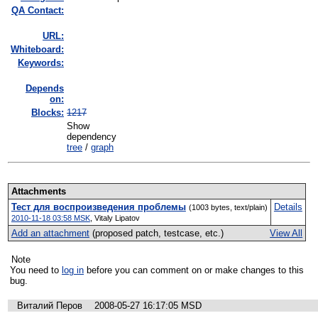
QA Contact:
URL:
Whiteboard:
Keywords:
Depends
on:
Blocks:
1217
Show
dependency
tree
/
graph
Attachments
Тест для воспроизведения проблемы
Details
(1003 bytes, text/plain)
2010-11-18 03:58 MSK
,
Vitaly Lipatov
Add an attachment
(proposed patch, testcase, etc.)
View All
Note
You need to
log in
before you can comment on or make changes to this
bug.
Виталий Перов
2008-05-27 16:17:05 MSD