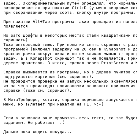
видно.. Экспериментальным путем определил, что нормаль
разворачивается при нажатии Ctrl+D (у меня виндовые хот
при сворачивании через соотв. кнопку внутри программы. 
При нажатии Alt+Tab программа также пропадает из панели
появляется.

Но зато шрифты в некоторых местах стали квадратиками по
скриншоты).

Тоже интересный глюк. При попытке снять скриншот с разв
программой (включал задержку на 20 сек в KSnapshot и до
красная рамка вокруг окна и потом кликал мышью :) прогр
задач, а в KSnapshot скриншот так и не появляется. Прих
дереве процессов. В итоге, сделал через PrintScreen и K
Справка вызывается из программы, но в дереве пунктов сп
подгружаются картинки (см. скриншот).

Не проводится проверка на запуск нескольких экземпляров
из-за чего происходят повисалочки основного приложения 
справки (тоже см. скриншот).

В МетаТрейдере, кстати, справка нормально запускается п
меню, но вылетает при нажатии на F1. >:-(

Если в основном окне промотать весь текст, то там будет
заданиям. Не работает. :(

Дальше пока ходить некуда...