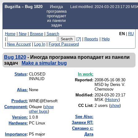
Bugzilla – Bug 1820
Иногда
Last modified: 2024-03-20 23:17:20 MS
программа
пропадает
из панели
задач
Home
|
New
|
Browse
|
Search
EN
|
RU
|
[?]
|
Reports
|
Help
|
New Account
|
Log In
|
Forgot Password
Bug 1820
-
Иногда программа пропадает из панели
задач
Make a simular bug
Status
:
CLOSED
In work:
INVALID
Reported:
2008-05-16 08:30
MSD by
Denis V.
Chernosov
Alias:
None
Modified:
2024-03-20 23:17
MSK (
History
)
Product:
WINE@Etersoft
CC List:
2 users
(
show
)
Component:
Общее (
show
other bugs
)
See Also:
Version:
1.0.8
Заявки RT:
Hardware:
PC Linux
Связано с:
I
mportance
:
P5 major
Дата