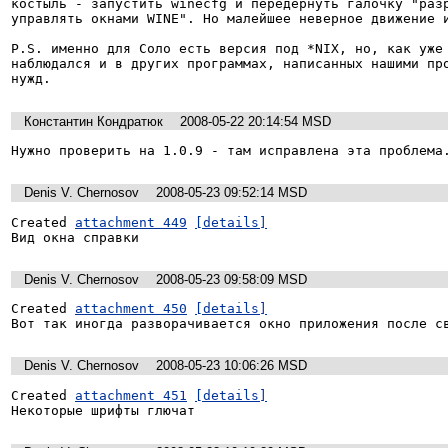
костыль - запустить winecfg и передернуть галочку "разр
управлять окнами WINE". Но малейшее неверное движение и
P.S. именно для Соло есть версия под *NIX, но, как уже 
наблюдался и в других программах, написанных нашими про
нужд.
Константин Кондратюк
2008-05-22 20:14:54 MSD
Нужно проверить на 1.0.9 - там исправлена эта проблема
Denis V. Chernosov
2008-05-23 09:52:14 MSD
Created 
attachment 449
[details]
Вид окна справки
Denis V. Chernosov
2008-05-23 09:58:09 MSD
Created 
attachment 450
[details]
Вот так иногда разворачивается окно приложения после с
Denis V. Chernosov
2008-05-23 10:06:26 MSD
Created 
attachment 451
[details]
Некоторые шрифты глючат