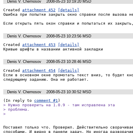
Denis V. Chernosov
2008-05-23 10:19:20 MSD
Created 
attachment 452
[details]
Ошибка при попытке закрыть окно справки после вызова не
Если открыть пять окон справки и попытаться их закрыть
Denis V. Chernosov
2008-05-23 10:23:56 MSD
Created 
attachment 453
[details]
Кривые шрифты в названии активной закладки
Denis V. Chernosov
2008-05-23 10:28:46 MSD
Created 
attachment 454
[details]
Если в основном окне промотать текст вниз, то будет кно
следующему заданию. Она не работает.
Denis V. Chernosov
2008-05-23 10:30:52 MSD
(In reply to 
comment #1
> Нужно проверить на 1.0.9 - там исправлена эта

> проблема.

> 
Поставил только что. Проверил. Действительно сворачивае
способами. И видно в панели задач. Но иногда разворачив