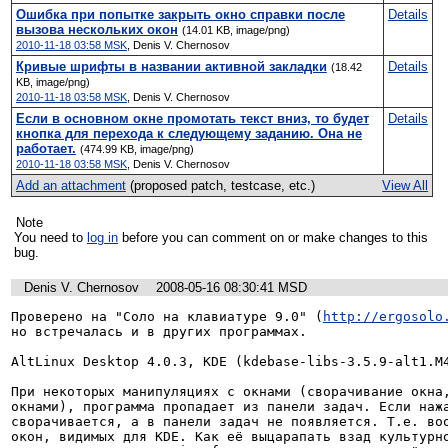
Ошибка при попытке закрыть окно справки после
Details
вызова нескольких окон
(14.01 KB, image/png)
2010-11-18 03:58 MSK
,
Denis V. Chernosov
Кривые шрифты в названии активной закладки
Details
(18.42
KB, image/png)
2010-11-18 03:58 MSK
,
Denis V. Chernosov
Если в основном окне промотать текст вниз, то будет
Details
кнопка для перехода к следующему заданию. Она не
работает.
(474.99 KB, image/png)
2010-11-18 03:58 MSK
,
Denis V. Chernosov
Add an attachment
(proposed patch, testcase, etc.)
View All
Note
You need to
log in
before you can comment on or make changes to this
bug.
Denis V. Chernosov
2008-05-16 08:30:41 MSD
Проверено на "Соло на клавиатуре 9.0" (
http://ergosolo
но встречалась и в других программах.

AltLinux Desktop 4.0.3, KDE (kdebase-libs-3.5.9-alt1.M4
При некоторых манипуляциях с окнами (сворачивание окна,
окнами), программа пропадает из панели задач. Если нажа
сворачивается, а в панели задач не появляется. Т.е. воо
окон, видимых для KDE. Как её выцарапать взад культурно