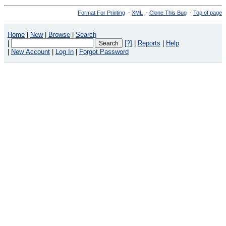
Format For Printing
-
XML
-
Clone This Bug
-
Top of page
Home
|
New
|
Browse
|
Search
|
[?]
|
Reports
|
Help
|
New Account
|
Log In
|
Forgot Password