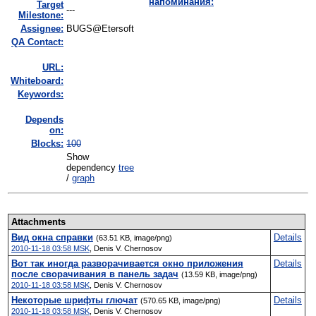
напоминания:
Target
---
Milestone:
Assignee:
BUGS@Etersoft
QA Contact:
URL:
Whiteboard:
Keywords:
Depends
on:
Blocks:
100
Show
dependency
tree
/
graph
Attachments
Вид окна справки
Details
(63.51 KB, image/png)
2010-11-18 03:58 MSK
,
Denis V. Chernosov
Вот так иногда разворачивается окно приложения
Details
после сворачивания в панель задач
(13.59 KB, image/png)
2010-11-18 03:58 MSK
,
Denis V. Chernosov
Некоторые шрифты глючат
Details
(570.65 KB, image/png)
2010-11-18 03:58 MSK
,
Denis V. Chernosov