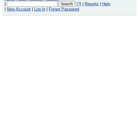
|
[?]
|
Reports
|
Help
|
New Account
|
Log In
|
Forgot Password