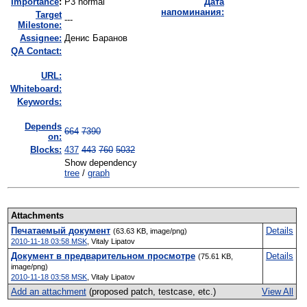
I
mportance
:
P3 normal
Дата
напоминания:
Target
---
Milestone:
Assignee:
Денис Баранов
QA Contact:
URL:
Whiteboard:
Keywords:
Depends
664
7390
on:
Blocks:
437
443
760
5032
Show dependency
tree
/
graph
Attachments
Печатаемый документ
Details
(63.63 KB, image/png)
2010-11-18 03:58 MSK
,
Vitaly Lipatov
Документ в предварительном просмотре
Details
(75.61 KB,
image/png)
2010-11-18 03:58 MSK
,
Vitaly Lipatov
Add an attachment
(proposed patch, testcase, etc.)
View All