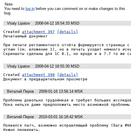
Note
You need to
log in
before you can comment on or make changes to this
bug.
Vitaly Lipatov
2008-04-12 18:54:33 MSD
Created 
attachment 397
[details]
Печатаемый документ

При печати регламентного отчёта формируется страница с 
углам (см. вложение 1), но в печать уходит немного иска
Скриншоты сделаны для 1С 8.1, но вроде и в 7.7 то же с
Vitaly Lipatov
2008-04-12 18:55:30 MSD
Created 
attachment 398
[details]
Документ в предварительном просмотре
Виталий Перов
2009-01-16 13:56:14 MSK
Проблема довольно трудоёмкая и требует больших исследов
Пока нельзя даже предположить место возможной проблемы
Виталий Перов
2010-03-01 16:18:42 MSK
Появился патч, возможно исправляющий проблему (бага #66
Нужно проверить.