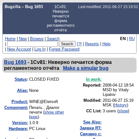
Bugzilla – Bug 1693
1Cv81:
Last modified: 2011-06-27 15:19:5
Неверно
печается
форма
регламентного
отчёта
Home
|
New
|
Browse
|
Search
EN
|
RU
|
[?]
|
Reports
|
Help
|
New Account
|
Log In
|
Forgot Password
Bug 1693
-
1Cv81: Неверно печается форма
регламентного отчёта
Make a simular bug
Status
:
CLOSED FIXED
In work:
Reported:
2008-04-12 18:54
MSD by
Vitaly
Alias:
None
Lipatov
Modified:
2011-06-27 15:19
Product:
WINE@Etersoft
MSK (
History
)
Component:
Печать ; Диалог
CC List:
3 users
(
show
)
печати (
show other
bugs
)
See Also:
Version:
1.0.9
Заявки RT:
Hardware:
PC Linux
Связано с: