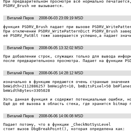
При предварительном просмотре всё нормально печатается,
PSDRV_Brush не вызывается.
Виталий Перов
2008-06-03 23:09:19 MSD
функция PSDRV_Brush падает при вызове PSDRV_WritePatter
При отключении PSDRV_WritePatternDict PSDRV_Brush завер
её PSDRV_PatBlt тоже завершается успешно,а падает знач
Виталий Перов
2008-06-05 13:32:02 MSD
При добавлении строк, служащих только для вывода информ
после предварительноко просмотра. Падает на функции PS
Виталий Перов
2008-06-05 14:28:12 MSD
изначально в функцию предаются очень странные значения 
bmWidth=2112886257 bmHeight=10, bmBitsPixel=50 bmPlanes
bmWidthBytes=3305028

Хоть данная функция и содержит потенциальные ошибки, но
Виталий Перов
2008-06-06 14:06:08 MSD
Падает потому, что в функции _CheckNotSysLevel

стоит вызов DbgBreakPoint(), которая определена как:
