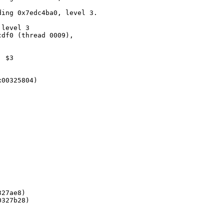
ing 0x7edc4ba0, level 3. 
level 3

df0 (thread 0009), 
 $3

00325804)
