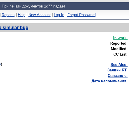
При печати документов 1c77 падает
|
Reports
|
Help
|
New Account
|
Log In
|
Forgot Password
a simular bug
In work:
Reported:
Modified:
CC List:
s
)
See Also:
Заявки RT:
Связано с:
Дата напоминания: