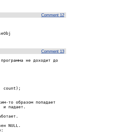
Comment 12
eObj

Comment 13
программа не доходит до 
им-то образом попадает 
 и падает.

ботает.

ен NULL.

:
