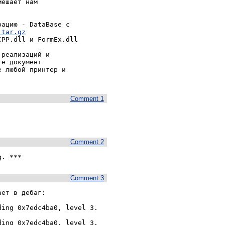
ешает нам

ацию - DataBase с

.tar.gz
PP.dll и FormEx.dll

реализаций и

е документ

 любой принтер и

Comment 1
Comment 2
g. ***
Comment 3
ет в дебаг:

ing 0x7edc4ba0, level 3. 
ing 0x7edc4ba0, level 3. 