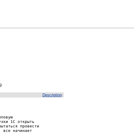
g.
Description
повую

зки 1С открыть

ытаться провести

 все начинает
