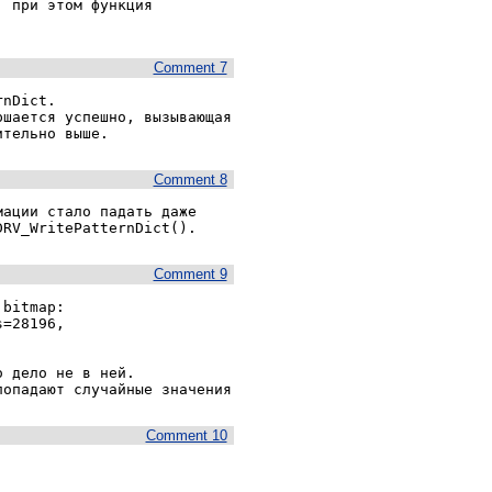
 при этом функция 
Comment 7
nDict.

шается успешно, вызывающая 
ительно выше.
Comment 8
ации стало падать даже 
DRV_WritePatternDict().
Comment 9
bitmap:

=28196, 
 дело не в ней.

Comment 10