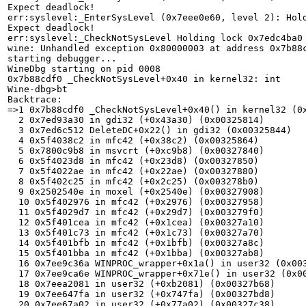
Expect deadlock!

err:syslevel:_EnterSysLevel (0x7eee0e60, level 2): Hold
Expect deadlock!

err:syslevel:_CheckNotSysLevel Holding lock 0x7edc4ba0 
wine: Unhandled exception 0x80000003 at address 0x7b88c
starting debugger...

WineDbg starting on pid 0008

0x7b88cdf0 _CheckNotSysLevel+0x40 in kernel32: int     
Wine-dbg>bt

Backtrace:

=>1 0x7b88cdf0 _CheckNotSysLevel+0x40() in kernel32 (0x
  2 0x7ed93a30 in gdi32 (+0x43a30) (0x00325814)

  3 0x7ed6c512 DeleteDC+0x22() in gdi32 (0x00325844)

  4 0x5f4038c2 in mfc42 (+0x38c2) (0x00325864)

  5 0x7800c9b8 in msvcrt (+0xc9b8) (0x00327840)

  6 0x5f4023d8 in mfc42 (+0x23d8) (0x00327850)

  7 0x5f4022ae in mfc42 (+0x22ae) (0x00327880)

  8 0x5f402c25 in mfc42 (+0x2c25) (0x003278b0)

  9 0x2502540e in moxel (+0x2540e) (0x00327908)

  10 0x5f402976 in mfc42 (+0x2976) (0x00327958)

  11 0x5f4029d7 in mfc42 (+0x29d7) (0x003279f0)

  12 0x5f401cea in mfc42 (+0x1cea) (0x00327a10)

  13 0x5f401c73 in mfc42 (+0x1c73) (0x00327a70)

  14 0x5f401bfb in mfc42 (+0x1bfb) (0x00327a8c)

  15 0x5f401bba in mfc42 (+0x1bba) (0x00327ab8)

  16 0x7ee9c36a WINPROC_wrapper+0x1a() in user32 (0x00327ae8)

  17 0x7ee9ca6e WINPROC_wrapper+0x71e() in user32 (0x00327b28)

  18 0x7eea2081 in user32 (+0xb2081) (0x00327b68)

  19 0x7ee647fa in user32 (+0x747fa) (0x00327bd8)

  20 0x7ee67a02 in user32 (+0x77a02) (0x00327c38)
