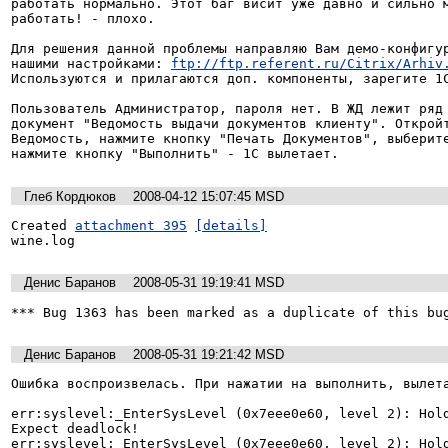
работать нормально. Этот баг висит уже давно и сильно м
работать! - плохо.

Для решения данной проблемы направляю Вам демо-конфигур
нашими настройками: 
ftp://ftp.referent.ru/Citrix/Arhiv
Используются и прилагаются доп. компоненты, зарегите 1C
Пользователь Администратор, пароля нет. В ЖД лежит ряд 
документ "Ведомость выдачи документов клиенту". Откройт
Ведомость, нажмите кнопку "Печать Документов", выберите
нажмите кнопку "Выполнить" - 1С вылетает.
Глеб Кордюков
2008-04-12 15:07:45 MSD
Created 
attachment 395
[details]
wine.log
Денис Баранов
2008-05-31 19:19:41 MSD
*** Bug 1363 has been marked as a duplicate of this bu
Денис Баранов
2008-05-31 19:21:42 MSD
Ошибка воспроизвелась. При нажатии на выполнить, вылета
err:syslevel:_EnterSysLevel (0x7eee0e60, level 2): Hold
Expect deadlock!

err:syslevel:_EnterSysLevel (0x7eee0e60, level 2): Hold