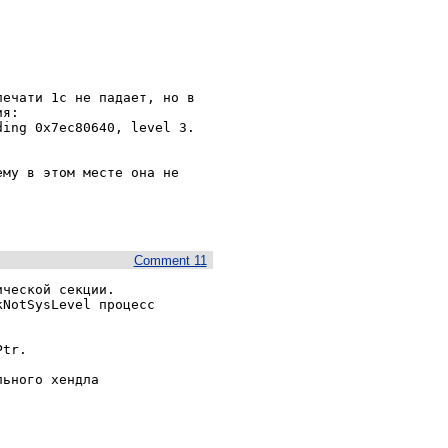
ечати 1с не падает, но в 
я:

ing 0x7ec80640, level 3. 
му в этом месте она не 
Comment 11
ческой секции.

NotSysLevel процесс 
tr.

ьного хендла
