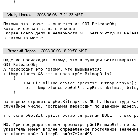
    }
Vitaly Lipatov
2008-06-06 17:21:33 MSD
Потому что Leave выполняется из GDI_ReleaseObj

который обязан вызвать каждый.

Скорее всего дело в непарности GDI_GetObjPtr/GDI_Releas
в каком-то месте.
Виталий Перов
2008-06-06 18:29:50 MSD
Падение происходит потому, что в функции GetBitmapBits 
GDI_ReleaseObj.

А происходит это потому, что вызывается:     

if(bmp->funcs && bmp->funcs->pGetBitmapBits)

    {

        TRACE("Calling device specific BitmapBits\n");

        ret = bmp->funcs->pGetBitmapBits(hbitmap, bits, count);

    }

на первых страницах pGetBitmapBits=NULL. Потот туда как
случайное число, программа переходит по данному адресу,
т.е если pGetBitmapBits остаётся равным NULL, то всё ра
НО: При предварительном просмотре pGetBitmapBits не рав
указатель имеет вполне определённое постоянное значение
bm->funcs->pGetBitmapBits=0x7e7ae495 