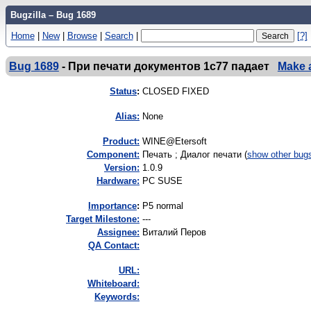
Bugzilla – Bug 1689
Home
|
New
|
Browse
|
Search
|
[?]
Bug 1689
-
При печати документов 1c77 падает
Make 
Status
:
CLOSED FIXED
Alias:
None
Product:
WINE@Etersoft
Component:
Печать ; Диалог печати (
show other bug
Version:
1.0.9
Hardware:
PC SUSE
I
mportance
:
P5 normal
Target Milestone:
---
Assignee:
Виталий Перов
QA Contact:
URL:
Whiteboard:
Keywords: