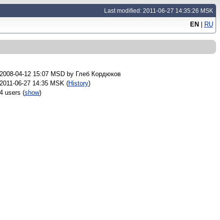
Last modified: 2011-06-27 14:35:26 MSK
EN
|
RU
2008-04-12 15:07 MSD by
Глеб Кордюков
2011-06-27 14:35 MSK (
History
)
4 users
(
show
)