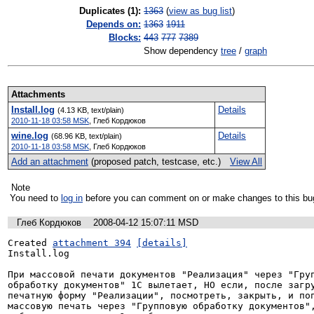
Duplicates (1)
:
1363
(
view as bug list
)
Depends on:
1363
1911
Blocks:
443
777
7389
Show dependency
tree
/
graph
Attachments
Install.log
Details
(4.13 KB, text/plain)
2010-11-18 03:58 MSK
,
Глеб Кордюков
wine.log
Details
(68.96 KB, text/plain)
2010-11-18 03:58 MSK
,
Глеб Кордюков
Add an attachment
(proposed patch, testcase, etc.)
View All
Note
You need to
log in
before you can comment on or make changes to this bu
Глеб Кордюков
2008-04-12 15:07:11 MSD
Created 
attachment 394
[details]
Install.log

При массовой печати документов "Реализация" через "Груп
обработку документов" 1С вылетает, НО если, после загру
печатную форму "Реализации", посмотреть, закрыть, и поп
массовую печать через "Групповую обработку документов",