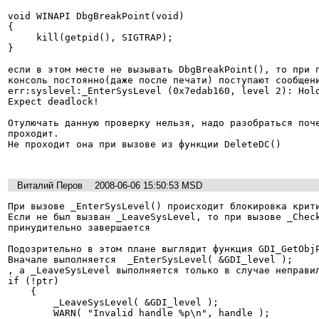
void WINAPI DbgBreakPoint(void)

{

     kill(getpid(), SIGTRAP);

}

если в этом месте не вызывать DbgBreakPoint(), то при п
консоль постоянно(даже после печати) поступают сообщени
err:syslevel:_EnterSysLevel (0x7edab160, level 2): Hold
Expect deadlock!

Отулючать данную проверку нельзя, надо разобраться поче
проходит.

Не проходит она при вызове из функции DeleteDC()

Виталий Перов
2008-06-06 15:50:53 MSD
При вызове _EnterSysLevel() происходит блокировка крити
Если не был вызван _LeaveSysLevel, то при вызове _Check
принудительно завершается

Подозрительно в этом плане выглядит функция GDI_GetObjP
Вначале выполняется  _EnterSysLevel( &GDI_level );

, а _LeaveSysLevel выполняется только в случае неправил
if (!ptr)

    {

        _LeaveSysLevel( &GDI_level );

        WARN( "Invalid handle %p\n", handle );
