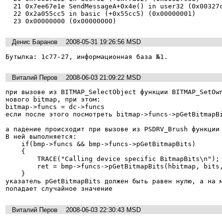
  21 0x7ee67e1e SendMessageA+0x4e() in user32 (0x00327c78)

  22 0x2a055cc5 in basic (+0x55cc5) (0x00000001)

  23 0x00000000 (0x00000000)
Денис Баранов
2008-05-31 19:26:56 MSD
Бутылка: 1c77-27, информационная база №1.
Виталий Перов
2008-06-03 21:09:22 MSD
при вызове из BITMAP_SelectObject функции BITMAP_SetOwn
нового bitmap, при этом:

bitmap->funcs = dc->funcs

если после этого посмотреть bitmap->funcs->pGetBitmapBi
а падение происходит при вызове из PSDRV_Brush функции 
В ней выполняется:

    if(bmp->funcs && bmp->funcs->pGetBitmapBits)

    {

        TRACE("Calling device specific BitmapBits\n");

        ret = bmp->funcs->pGetBitmapBits(hbitmap, bits, count);

    }

указатель pGetBitmapBits должен быть равен нулю, а на м
попадает случайное значение
Виталий Перов
2008-06-03 22:30:43 MSD