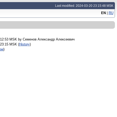
Last modified: 2024-03-20 23:15:48 MSK
EN
|
RU
 12:53 MSK by
Семенов Александр Алексеевич
 23:15 MSK (
History
)
ow
)