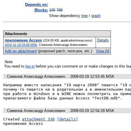
Depends on:
Blocks:
100
788
Show dependency
tree
/
graph
Attachments
приложение Access
Details
(224.00 KB, application/msaccess)
2010-11-18 03:58 MSK
,
Семенов Александр Алексеевич
Add an attachment
(proposed patch, testcase, etc.)
View All
Note
You need to
log in
before you can comment on or make changes to this bu
Семенов Александр Алексеевич
2008-03-19 12:53:45 MSK
Например вместо написания "19 марта 2008" пишется "19 м
почему-то пишется не в родительном а в именительном пад
при работе в Windows и в WINE можно посмотреть на приме
прилагаемого файла базы данных Access "TestDB.mdb".
Семенов Александр Алексеевич
2008-03-19 12:54:29 MSK
Created 
attachment 330
[details]
приложение Access