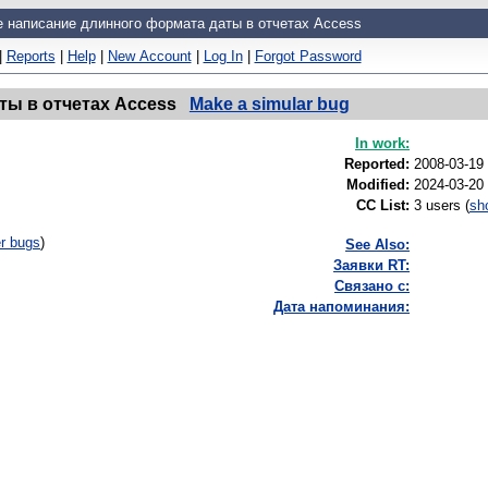
 написание длинного формата даты в отчетах Access
|
Reports
|
Help
|
New Account
|
Log In
|
Forgot Password
ты в отчетах Access
Make a simular bug
In work:
Reported:
2008-03-19
Modified:
2024-03-20
CC List:
3 users
(
sh
r bugs
)
See Also:
Заявки RT:
Связано с:
Дата напоминания: