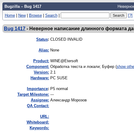
Bugzilla – Bug 1417
Неверное
Home
|
New
|
Browse
|
Search
|
[?]
Bug 1417
-
Неверное написание длинного формата да
Status
:
CLOSED INVALID
Alias:
None
Product:
WINE@Etersoft
Component:
Обработка текста и локали; Буфер (
show othe
Version:
2.1
Hardware:
PC SUSE
I
mportance
:
P5 normal
Target Milestone:
---
Assignee:
Александр Морозов
QA Contact:
URL:
Whiteboard:
Keywords: