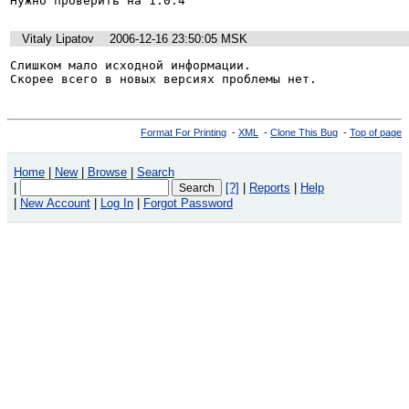
Нужно проверить на 1.0.4 
Vitaly Lipatov
2006-12-16 23:50:05 MSK
Слишком мало исходной информации.

Скорее всего в новых версиях проблемы нет.
Format For Printing
-
XML
-
Clone This Bug
-
Top of page
Home
|
New
|
Browse
|
Search
|
[?]
|
Reports
|
Help
|
New Account
|
Log In
|
Forgot Password