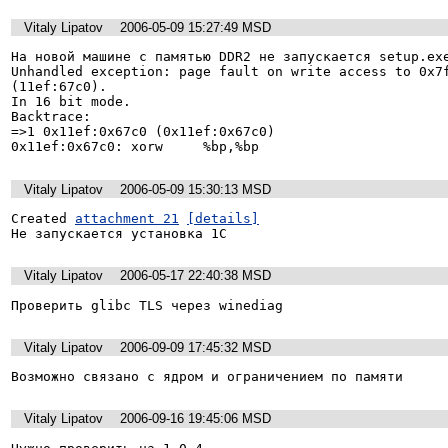
Vitaly Lipatov
2006-05-09 15:27:49 MSD
На новой машине с памятью DDR2 не запускается setup.exe
Unhandled exception: page fault on write access to 0x7f
(11ef:67c0). 

In 16 bit mode. 

Backtrace: 

=>1 0x11ef:0x67c0 (0x11ef:0x67c0) 

0x11ef:0x67c0: xorw     %bp,%bp
Vitaly Lipatov
2006-05-09 15:30:13 MSD
Created 
attachment 21
[details]
Не запускается установка 1C
Vitaly Lipatov
2006-05-17 22:40:38 MSD
Проверить glibc TLS через winediag 
Vitaly Lipatov
2006-09-09 17:45:32 MSD
Возможно связано с ядром и ограничением по памяти  
Vitaly Lipatov
2006-09-16 19:45:06 MSD