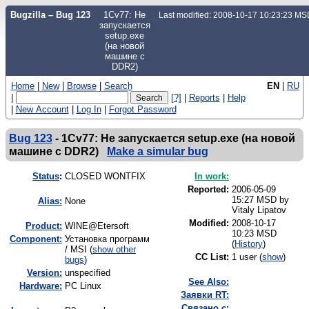
Bugzilla – Bug 123
1Cv77: Не
Last modified: 2008-10-17 10:23:23 M
запускается
setup.exe
(на новой
машине с
DDR2)
Home
|
New
|
Browse
|
Search
EN
|
RU
|
[?]
|
Reports
|
Help
|
New Account
|
Log In
|
Forgot Password
Bug 123
-
1Cv77: Не запускается setup.exe (на новой
машине с DDR2)
Make a simular bug
Status
:
CLOSED WONTFIX
In work:
Reported:
2006-05-09
15:27 MSD by
Alias:
None
Vitaly Lipatov
Modified:
2008-10-17
Product:
WINE@Etersoft
10:23 MSD
Component:
Установка программ
(
History
)
/ MSI (
show other
CC List:
1 user
(
show
)
bugs
)
Version:
unspecified
See Also:
Hardware:
PC Linux
Заявки RT:
Связано с: