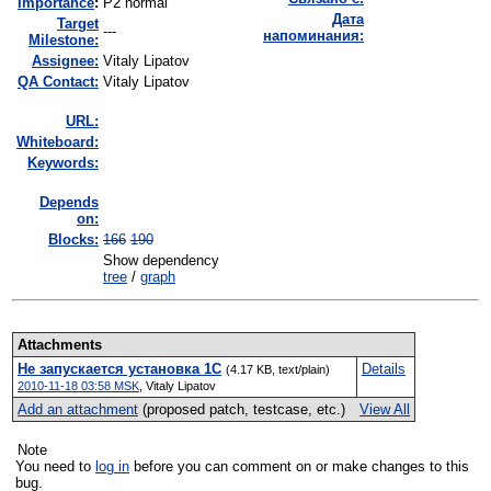
I
mportance
:
P2 normal
Дата
Target
---
напоминания:
Milestone:
Assignee:
Vitaly Lipatov
QA Contact:
Vitaly Lipatov
URL:
Whiteboard:
Keywords:
Depends
on:
Blocks:
166
190
Show dependency
tree
/
graph
Attachments
Не запускается установка 1C
Details
(4.17 KB, text/plain)
2010-11-18 03:58 MSK
,
Vitaly Lipatov
Add an attachment
(proposed patch, testcase, etc.)
View All
Note
You need to
log in
before you can comment on or make changes to this
bug.