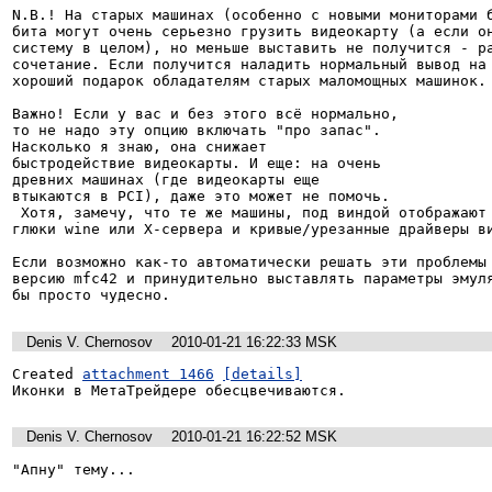
N.B.! На старых машинах (особенно с новыми мониторами б
бита могут очень серьезно грузить видеокарту (а если он
систему в целом), но меньше выставить не получится - ра
сочетание. Если получится наладить нормальный вывод на 
хороший подарок обладателям старых маломощных машинок.

Важно! Если у вас и без этого всё нормально,

то не надо эту опцию включать "про запас".

Насколько я знаю, она снижает

быстродействие видеокарты. И еще: на очень

древних машинах (где видеокарты еще

втыкаются в PCI), даже это может не помочь.

 Хотя, замечу, что те же машины, под виндой отображают все нормально, т.е. это 
глюки wine или X-сервера и кривые/урезанные драйверы ви
Если возможно как-то автоматически решать эти проблемы 
версию mfc42 и принудительно выставлять параметры эмуля
бы просто чудесно.
Denis V. Chernosov
2010-01-21 16:22:33 MSK
Created 
attachment 1466
[details]
Иконки в МетаТрейдере обесцвечиваются.
Denis V. Chernosov
2010-01-21 16:22:52 MSK
"Апну" тему...
