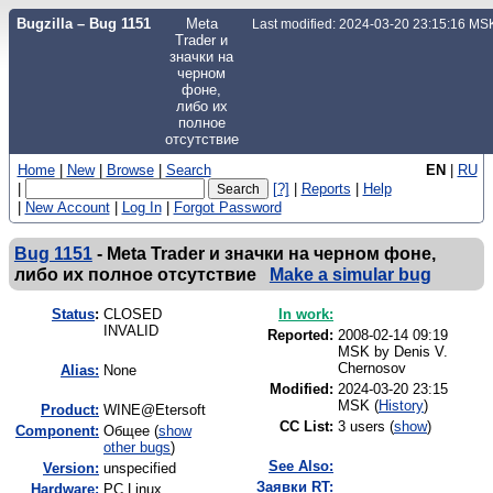
Bugzilla – Bug 1151
Meta
Last modified: 2024-03-20 23:15:16 MS
Trader и
значки на
черном
фоне,
либо их
полное
отсутствие
Home
|
New
|
Browse
|
Search
EN
|
RU
|
[?]
|
Reports
|
Help
|
New Account
|
Log In
|
Forgot Password
Bug 1151
-
Meta Trader и значки на черном фоне,
либо их полное отсутствие
Make a simular bug
Status
:
CLOSED
In work:
INVALID
Reported:
2008-02-14 09:19
MSK by
Denis V.
Chernosov
Alias:
None
Modified:
2024-03-20 23:15
MSK (
History
)
Product:
WINE@Etersoft
CC List:
3 users
(
show
)
Component:
Общее (
show
other bugs
)
See Also:
Version:
unspecified
Заявки RT:
Hardware:
PC Linux