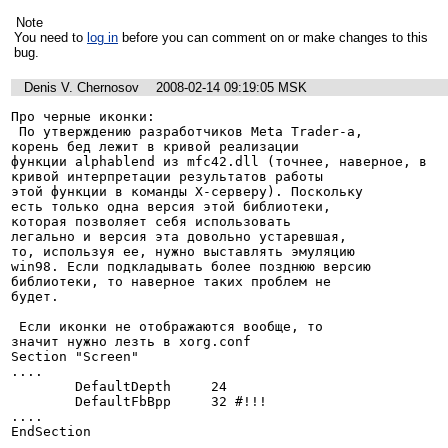
Note
You need to
log in
before you can comment on or make changes to this
bug.
Denis V. Chernosov
2008-02-14 09:19:05 MSK
Про черные иконки:

 По утверждению разработчиков Meta Trader-а,

корень бед лежит в кривой реализации

функции alphablend из mfc42.dll (точнее, наверное, в

кривой интерпретации результатов работы

этой функции в команды X-серверу). Поскольку

есть только одна версия этой библиотеки,

которая позволяет себя использовать

легально и версия эта довольно устаревшая,

то, используя ее, нужно выставлять эмуляцию

win98. Если подкладывать более позднюю версию

библиотеки, то наверное таких проблем не

будет.

 Если иконки не отображаются вообще, то

значит нужно лезть в xorg.conf

Section "Screen"

....

        DefaultDepth     24

        DefaultFbBpp     32 #!!!

....

EndSection
