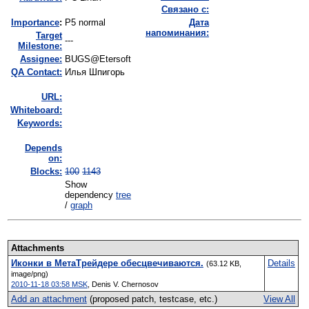
Связано с:
I
mportance
:
P5 normal
Дата
напоминания:
Target
---
Milestone:
Assignee:
BUGS@Etersoft
QA Contact:
Илья Шпигорь
URL:
Whiteboard:
Keywords:
Depends
on:
Blocks:
100
1143
Show
dependency
tree
/
graph
Attachments
Иконки в МетаТрейдере обесцвечиваются.
Details
(63.12 KB,
image/png)
2010-11-18 03:58 MSK
,
Denis V. Chernosov
Add an attachment
(proposed patch, testcase, etc.)
View All