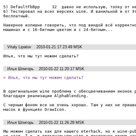
5) DefaultFbBpp     32  давно не использую, толку от не
6) Тестировал на всех версиях wine. И ванильной и от Эт
бесплатный.

Наверное излишне говорить, что под виндой всё корректно
машинах и с 16-битным цветом и с 24-битным...

Vitaly Lipatov
2010-01-21 17:23:49 MSK
Илья, что мы тут можем сделать?
Илья Шпигорь
2010-01-22 11:20:17 MSK
> Илья, что мы тут можем сделать?
В оригинальном wine проблема с обесцвечиванием иконок р
благодаря реализации AlphaBlending.

С черным фоном все не очень хорошо. Там у них не приави
масок в функциях DrawIcon.
Илья Шпигорь
2010-01-22 11:26:28 MSK
Мы можем сделать хак для нашего eterhack, но к wine-pub
не стал. Т.к. в оригинальном wine в последнее время эти