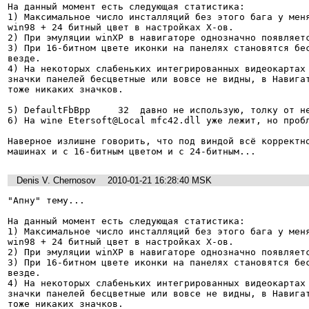
На данный момент есть следующая статистика:

1) Максимальное число инсталляций без этого бага у меня
win98 + 24 битный цвет в настройках X-ов.

2) При эмуляции winXP в навигаторе однозначно появляетс
3) При 16-битном цвете иконки на панелях становятся бес
везде.

4) На некоторых слабеньких интегрированных видеокартах 
значки панелей бесцветные или вовсе не видны, в Навигат
тоже никаких значков.

5) DefaultFbBpp     32  давно не использую, толку от не
6) На wine Etersoft@Local mfc42.dll уже лежит, но пробл
Наверное излишне говорить, что под виндой всё корректно
Denis V. Chernosov
2010-01-21 16:28:40 MSK
"Апну" тему...

На данный момент есть следующая статистика:

1) Максимальное число инсталляций без этого бага у меня
win98 + 24 битный цвет в настройках X-ов.

2) При эмуляции winXP в навигаторе однозначно появляетс
3) При 16-битном цвете иконки на панелях становятся бес
везде.

4) На некоторых слабеньких интегрированных видеокартах 
значки панелей бесцветные или вовсе не видны, в Навигат
тоже никаких значков.
