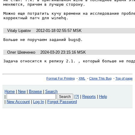
меняются, причем в лучшую сторону.

Можно еще потратить кучу времени на исследование пробле
корректный патч для winehq.
Vitaly Lipatov
2012-01-18 02:55:57 MSK
Больше не поручаем заданий bugs@.
Олег Шевченко
2024-03-20 23:15:16 MSK
Задача относится к релизу 2.1. , который больше не под
Format For Printing
-
XML
-
Clone This Bug
-
Top of page
Home
|
New
|
Browse
|
Search
|
[?]
|
Reports
|
Help
|
New Account
|
Log In
|
Forgot Password