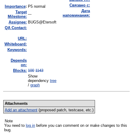
Связано с:
I
mportance
:
P5 normal
Дата
Target
---
напоминания:
Milestone:
Assignee:
BUGS@Etersoft
QA Contact:
URL:
Whiteboard:
Keywords:
Depends
on:
Blocks:
100
1143
Show
dependency
tree
/
graph
Attachments
Add an attachment
(proposed patch, testcase, etc.)
Note
You need to
log in
before you can comment on or make changes to this
bug.