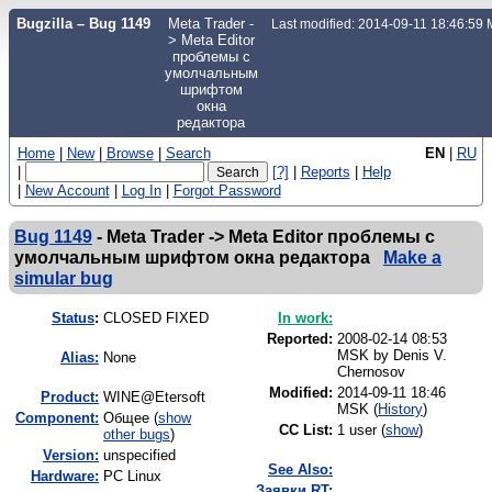
Bugzilla – Bug 1149
Meta Trader -
Last modified: 2014-09-11 18:46:59
> Meta Editor
проблемы с
умолчальным
шрифтом
окна
редактора
Home
|
New
|
Browse
|
Search
EN
|
RU
|
[?]
|
Reports
|
Help
|
New Account
|
Log In
|
Forgot Password
Bug 1149
-
Meta Trader -> Meta Editor проблемы с
умолчальным шрифтом окна редактора
Make a
simular bug
Status
:
CLOSED FIXED
In work:
Reported:
2008-02-14 08:53
MSK by
Denis V.
Alias:
None
Chernosov
Modified:
2014-09-11 18:46
Product:
WINE@Etersoft
MSK (
History
)
Component:
Общее (
show
CC List:
1 user
(
show
)
other bugs
)
Version:
unspecified
See Also:
Hardware:
PC Linux
Заявки RT: