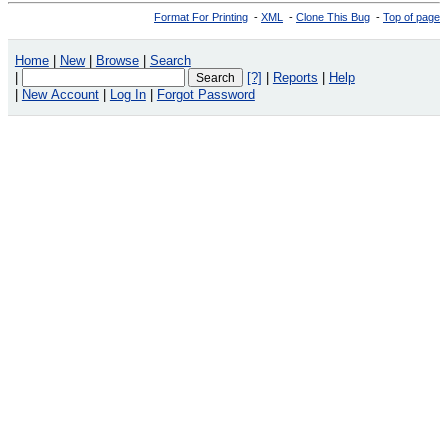
Format For Printing
-
XML
-
Clone This Bug
-
Top of page
Home
|
New
|
Browse
|
Search
|
[?]
|
Reports
|
Help
|
New Account
|
Log In
|
Forgot Password