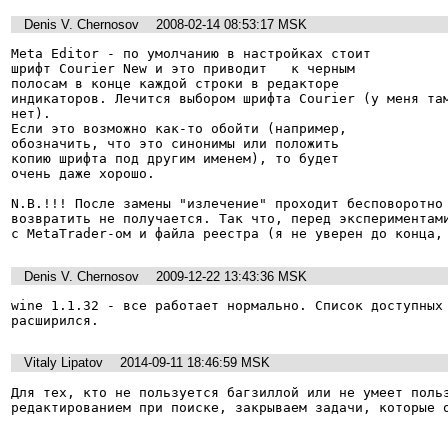
Denis V. Chernosov
2008-02-14 08:53:17 MSK
Meta Editor - по умолчанию в настройках стоит

шрифт Courier New и это приводит   к черным

полосам в конце каждой строки в редакторе

индикаторов. Лечится выбором шрифта Courier (у меня там
нет).

Если это возможно как-то обойти (например,

обозначить, что это синонимы или положить

копию шрифта под другим именем), то будет

очень даже хорошо.

N.B.!!! После замены "излечение" проходит бесповоротно 
возвратить не получается. Так что, перед экспериментами
с MetaTrader-ом и файла реестра (я не уверен до конца,
Denis V. Chernosov
2009-12-22 13:43:36 MSK
wine 1.1.32 - все работает нормально. Список доступных 
расширился.
Vitaly Lipatov
2014-09-11 18:46:59 MSK
Для тех, кто не пользуется багзиллой или не умеет польз
редактированием при поиске, закрываем задачи, которые 