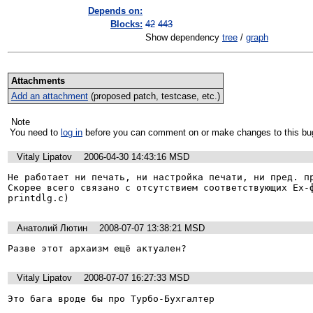
Depends on:
Blocks:
42
443
Show dependency
tree
/
graph
Attachments
Add an attachment
(proposed patch, testcase, etc.)
Note
You need to
log in
before you can comment on or make changes to this bu
Vitaly Lipatov
2006-04-30 14:43:16 MSD
Не работает ни печать, ни настройка печати, ни пред. пр
Скорее всего связано с отсутствием соответствующих Ex-ф
printdlg.c)
Анатолий Лютин
2008-07-07 13:38:21 MSD
Разве этот архаизм ещё актуален?
Vitaly Lipatov
2008-07-07 16:27:33 MSD
Это бага вроде бы про Турбо-Бухгалтер