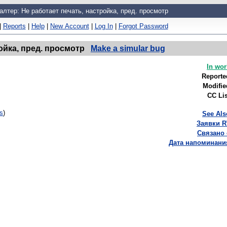
алтер: Не работает печать, настройка, пред. просмотр
|
Reports
|
Help
|
New Account
|
Log In
|
Forgot Password
ойка, пред. просмотр
Make a simular bug
In wor
Reporte
Modifie
CC Lis
s
)
See Als
Заявки R
Связано 
Дата напоминани