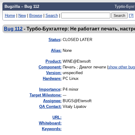
Bugzilla – Bug 112
Турбо-Бухг
Home
|
New
|
Browse
|
Search
|
[?]
Bug 112
-
Турбо-Бухгалтер: Не работает печать, настр
Status
:
CLOSED LATER
Alias:
None
Product:
WINE@Etersoft
Component:
Печать ; Диалог печати (
show other bug
Version:
unspecified
Hardware:
PC Linux
I
mportance
:
P4 minor
Target Milestone:
---
Assignee:
BUGS@Etersoft
QA Contact:
Vitaly Lipatov
URL:
Whiteboard:
Keywords: