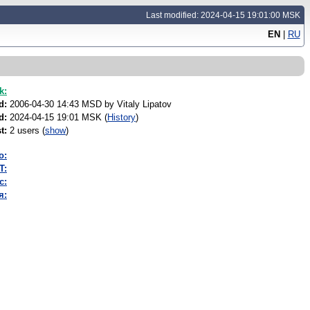
Last modified: 2024-04-15 19:01:00 MSK
EN
|
RU
k:
d:
2006-04-30 14:43 MSD by
Vitaly Lipatov
d:
2024-04-15 19:01 MSK (
History
)
t:
2 users
(
show
)
o:
T:
с:
я: