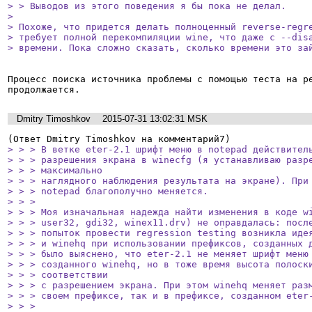
> > Выводов из этого поведения я бы пока не делал.

> 

> Похоже, что придется делать полноценный reverse-regre
> требует полной перекомпиляции wine, что даже с --disa
> времени. Пока сложно сказать, сколько времени это за
Процесс поиска источника проблемы с помощью теста на ре
продолжается.
Dmitry Timoshkov
2015-07-31 13:02:31 MSK
> > > В ветке eter-2.1 шрифт меню в notepad действитель
> > > разрешения экрана в winecfg (я устанавливаю разре
> > > максимально

> > > наглядного наблюдения результата на экране). При 
> > > notepad благополучно меняется.

> > > 

> > > Моя изначальная надежда найти изменения в коде wi
> > > user32, gdi32, winex11.drv) не оправдалась: после
> > > попыток провести regression testing возникла идея
> > > и winehq при использовании префиксов, созданных д
> > > было выяснено, что eter-2.1 не меняет шрифт меню 
> > > созданного winehq, но в тоже время высота полоски
> > > соответствии

> > > с разрешением экрана. При этом winehq меняет разм
> > > своем префиксе, так и в префиксе, созданном eter-
> > > 
