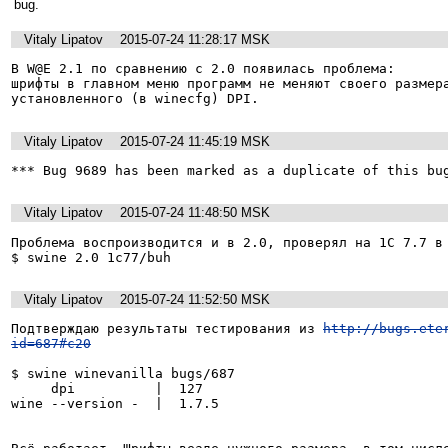
bug.
Vitaly Lipatov
2015-07-24 11:28:17 MSK
В W@E 2.1 по сравнению с 2.0 появилась проблема:

шрифты в главном меню программ не меняют своего размера
установленного (в winecfg) DPI.
Vitaly Lipatov
2015-07-24 11:45:19 MSK
*** Bug 9689 has been marked as a duplicate of this bu
Vitaly Lipatov
2015-07-24 11:48:50 MSK
Проблема воспроизводится и в 2.0, проверял на 1С 7.7 в

$ swine 2.0 1c77/buh
Vitaly Lipatov
2015-07-24 11:52:50 MSK
Подтверждаю результаты тестирования из 
http://bugs.ete
id=687#c20
$ swine winevanilla bugs/687 

     dpi          |  127

wine --version -  |  1.7.5
