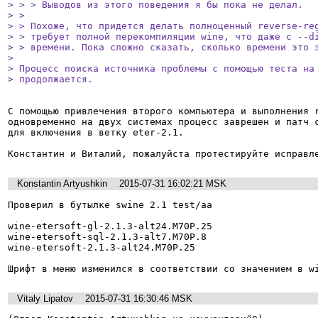
> > > Выводов из этого поведения я бы пока не делал.

> > 

> > Похоже, что придется делать полноценный reverse-reg
> > требует полной перекомпиляции wine, что даже с --di
> > времени. Пока сложно сказать, сколько времени это з
> 

> Процесс поиска источника проблемы с помощью теста на 
> продолжается.
С помощью привлечения второго компьютера и выполнения r
одновременно на двух системах процесс заврешен и патч с
для включения в ветку eter-2.1.

Константин и Виталий, пожалуйста протестируйте исправл
Konstantin Artyushkin
2015-07-31 16:02:21 MSK
Проверил в бутылке swine 2.1 test/aa 

wine-etersoft-gl-2.1.3-alt24.M70P.25

wine-etersoft-sql-2.1.3-alt7.M70P.8

wine-etersoft-2.1.3-alt24.M70P.25

Шрифт в меню изменился в соответствии со значением в w
Vitaly Lipatov
2015-07-31 16:30:46 MSK