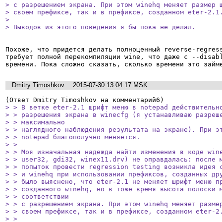
> с разрешением экрана. При этом winehq меняет размер ш
> своем префиксе, так и в префиксе, созданном eter-2.1.
> 

> Выводов из этого поведения я бы пока не делал.
Похоже, что придется делать полноценный reverse-regress
требует полной перекомпиляции wine, что даже с --disabl
времени. Пока сложно сказать, сколько времени это займ
Dmitry Timoshkov
2015-07-30 13:04:17 MSK
> > В ветке eter-2.1 шрифт меню в notepad действительно
> > разрешения экрана в winecfg (я устанавливаю разреше
> > максимально

> > наглядного наблюдения результата на экране). При эт
> > notepad благополучно меняется.

> > 

> > Моя изначальная надежда найти изменения в коде wine
> > user32, gdi32, winex11.drv) не оправдалась: после м
> > попыток провести regression testing возникла идея с
> > и winehq при использовании префиксов, созданных дру
> > было выяснено, что eter-2.1 не меняет шрифт меню пр
> > созданного winehq, но в тоже время высота полоски м
> > соответствии

> > с разрешением экрана. При этом winehq меняет размер
> > своем префиксе, так и в префиксе, созданном eter-2.
> > 
