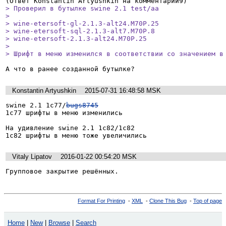
> Проверил в бутылке swine 2.1 test/aa 

> 

> wine-etersoft-gl-2.1.3-alt24.M70P.25

> wine-etersoft-sql-2.1.3-alt7.M70P.8

> wine-etersoft-2.1.3-alt24.M70P.25

> 

> Шрифт в меню изменился в соответствии со значением в
А что в ранее созданной бутылке?
Konstantin Artyushkin
2015-07-31 16:48:58 MSK
swine 2.1 1c77/
bugs8745
1с77 шрифты в меню изменились

На удивление swine 2.1 1c82/1c82

1с82 шрифты в меню тоже увеличились
Vitaly Lipatov
2016-01-22 00:54:20 MSK
Групповое закрытие решённых.
Format For Printing
-
XML
-
Clone This Bug
-
Top of page
Home
|
New
|
Browse
|
Search