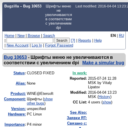
Bugzilla – Bug 10653
Шрифты меню
Last modified: 2016-04-04 13:23
не
увеличиваются
в соответствии
с увеличением
dpi
Home
|
New
|
Browse
|
Search
EN
|
RU
|
[?]
|
Reports
|
Help
|
New Account
|
Log In
|
Forgot Password
Bug 10653
-
Шрифты меню не увеличиваются в
соответствии с увеличением dpi
Make a simular bug
Status
:
CLOSED FIXED
In work:
Reported:
2015-07-24 11:28
MSK by
Vitaly
Alias:
None
Lipatov
Modified:
2016-04-04 13:23
Product:
WINE@Etersoft
MSK (
History
)
Component:
Шрифты (
show
CC List:
4 users
(
show
)
other bugs
)
Version:
unspecified
See Also:
Hardware:
PC Linux
Заявки RT:
Связано с:
I
mportance
:
P4 minor