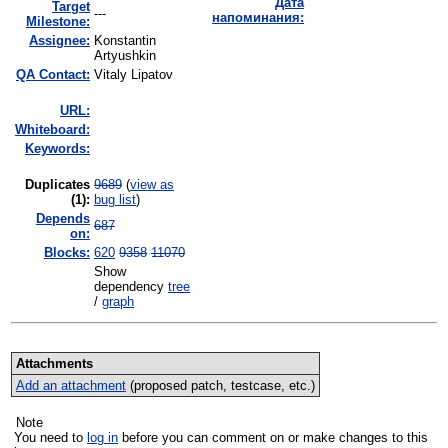
Дата
Target
---
напоминания:
Milestone:
Assignee:
Konstantin
Artyushkin
QA Contact:
Vitaly Lipatov
URL:
Whiteboard:
Keywords:
Duplicates
9689
(
view as
(1)
:
bug list
)
Depends
687
on:
Blocks:
620
9358
11070
Show
dependency
tree
/
graph
Attachments
Add an attachment
(proposed patch, testcase, etc.)
Note
You need to
log in
before you can comment on or make changes to this