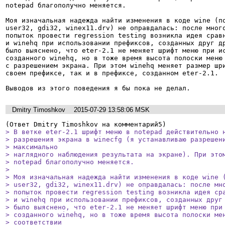
notepad благополучно меняется.

Моя изначальная надежда найти изменения в коде wine (по
user32, gdi32, winex11.drv) не оправдалась: после много
попыток провести regression testing возникла идея сравн
и winehq при использовании префиксов, созданных друг др
было выяснено, что eter-2.1 не меняет шрифт меню при ис
созданного winehq, но в тоже время высота полоски меню 
с разрешением экрана. При этом winehq меняет размер шри
своем префиксе, так и в префиксе, созданном eter-2.1.

Выводов из этого поведения я бы пока не делал.
Dmitry Timoshkov
2015-07-29 13:58:06 MSK
> В ветке eter-2.1 шрифт меню в notepad действительно н
> разрешения экрана в winecfg (я устанавливаю разрешени
> максимально

> наглядного наблюдения результата на экране). При этом
> notepad благополучно меняется.

> 

> Моя изначальная надежда найти изменения в коде wine (
> user32, gdi32, winex11.drv) не оправдалась: после мно
> попыток провести regression testing возникла идея сра
> и winehq при использовании префиксов, созданных друг 
> было выяснено, что eter-2.1 не меняет шрифт меню при 
> созданного winehq, но в тоже время высота полоски мен
> соответствии
