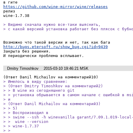
https://github.com/wine-mirror/wine/releases
релиз

wine-1.7.38

> Видимо сначала нужно все-таки выяснить,

> с какой версией установка работает без плясок с бубн
http://bugs.etersoft.ru/show_bug.cgi?id=9439
Закрыта без решения.

И периодически проблема всплывает.
Dmitry Timoshkov
2015-03-10 19:46:21 MSK
> Имелось в виду сравнение:

> (Ответ Dmitry Timoshkov на комментарий2)

> > В wine из сегодняшнего git

> > установка обрывается в самом начале с ошибкой в msi
> и

> (Ответ Danil Michailov на комментарий3)

> > 5)

> > Воспроизводил в 

> > swine --ssh -h winevanilla garant/7.09.1.019-local-
> >  wine --version

> > wine-1.7.37

> > 
