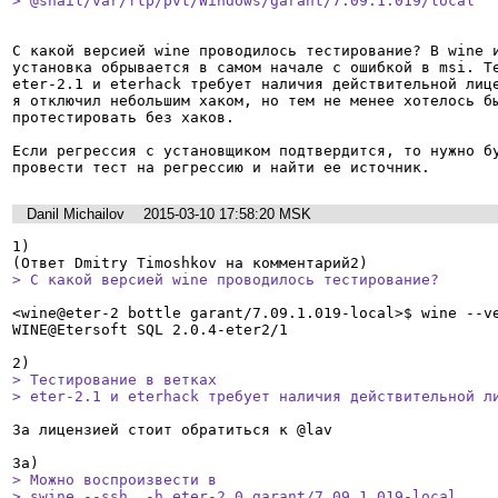
> @snail/var/ftp/pvt/Windows/garant/7.09.1.019/local
С какой версией wine проводилось тестирование? В wine и
установка обрывается в самом начале с ошибкой в msi. Те
eter-2.1 и eterhack требует наличия действительной лице
я отключил небольшим хаком, но тем не менее хотелось бы
протестировать без хаков.

Если регрессия с установщиком подтвердится, то нужно бу
провести тест на регрессию и найти ее источник.
Danil Michailov
2015-03-10 17:58:20 MSK
1)

> С какой версией wine проводилось тестирование?
<wine@eter-2 bottle garant/7.09.1.019-local>$ wine --ve
WINE@Etersoft SQL 2.0.4-eter2/1

> Тестирование в ветках

> eter-2.1 и eterhack требует наличия действительной л
За лицензией стоит обратиться к @lav

> Можно воспроизвести в

> swine --ssh  -h eter-2.0 garant/7.09.1.019-local