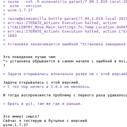
> swine --ssh -h winevanilla garant/7.09.1.019-local-20
>  wine --version

> wine-1.7.37

> 

> <wine@winevanilla bottle garant/7.09.1.019-local-2015
> err:msi:ITERATE_Actions Execution halted, action

> L"CALLENTRY_Move.Main.Settings.To.Temp.Location.OnDef
> err:msi:ITERATE_Actions Execution halted, action L"Ex
> 1603

> 

> Установка заканчивается ошибкой "Установка завершена
Это поведение лучше чем

"> установка обрывается в самом начале с ошибкой в msi.
?

> Задача открывалась изначально разве не с этой версие
> С тех пор ничего в 2.0.x не менялось.
И тогда воспроизвести проблему с первого раза удавалось
> Брать в git, там же где и раньше. 
Это имеет смысл?

Сейчас я тестирую в бутылке с версией

wine-1.7.37
