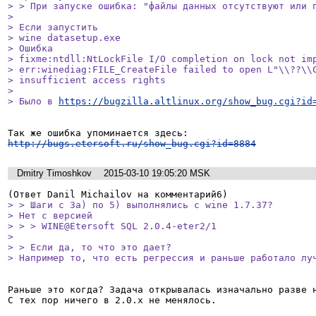
> > При запуске ошибка: "файлы данных отсутствуют или п
> 

> Если запустить 

> wine datasetup.exe

> Ошибка

> fixme:ntdll:NtLockFile I/O completion on lock not imp
> err:winediag:FILE_CreateFile failed to open L"\\??\\C
> insufficient access rights

> 

> Было в 
https://bugzilla.altlinux.org/show_bug.cgi?id
http://bugs.etersoft.ru/show_bug.cgi?id=8884
Dmitry Timoshkov
2015-03-10 19:05:20 MSK
> > Шаги с 3а) по 5) выполнялись с wine 1.7.37? 

> Нет с версией

> > > WINE@Etersoft SQL 2.0.4-eter2/1

> 

> > Если да, то что это дает?

> Например то, что есть регрессия и раньше работало лу
Раньше это когда? Задача открывалась изначально разве н
С тех пор ничего в 2.0.x не менялось.
