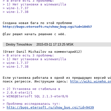
> В итоге есть 3 проблемы:

> 1) Нет установки в winewanilla

> wine-1.7.37

> wine-1.7.38
http://bugs.etersoft.ru/show_bug.cgi?id=10457
@lav решил начать решение с нёё.
Dmitry Timoshkov
2015-03-11 17:13:25 MSK
> В итоге есть 3 проблемы:

> 1) Нет установки в winewanilla

> wine-1.7.37

> wine-1.7.38
Если установка работала в одной из предыдущих версий wi
поиск регресси. Инструкции здесь: 
http://wiki.winehq.o
> 2) Установка не стабильна в 

> 2.0.4-eter2/1

> WINE@Etersoft SQL 2.1.3-eter8/6

> 

> Проблема исследовалась тут:

> 
http://bugs.etersoft.ru/show_bug.cgi?id=9439