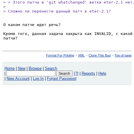
> > Этого патча в 'git whatchanged' ветки eter-2.1 нет.
> 

> Сложно ли перенести данный патч в eter-2.1?
О каком патче идет речь?

Кроме того, данная задача закрыта как INVALID, с какой 
патчи?
Format For Printing
-
XML
-
Clone This Bug
-
Top of page
Home
|
New
|
Browse
|
Search
|
[?]
|
Reports
|
Help
|
New Account
|
Log In
|
Forgot Password