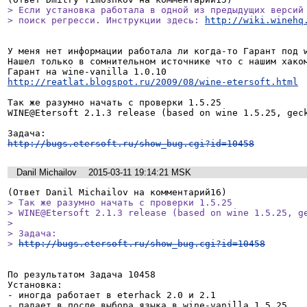
> Если установка работала в одной из предыдущих версий 
> поиск регресси. Инструкции здесь: 
http://wiki.winehq
У меня нет информации работала ли когда-то Гарант под w
Нашел только в сомнительном источнике что с нашим хаком
http://reatlat.blogspot.ru/2009/08/wine-etersoft.html
Так же разумно начать с проверки 1.5.25

WINE@Etersoft 2.1.3 release (based on wine 1.5.25, geck
http://bugs.etersoft.ru/show_bug.cgi?id=10458
Danil Michailov
2015-03-11 19:14:21 MSK
> Так же разумно начать с проверки 1.5.25

> WINE@Etersoft 2.1.3 release (based on wine 1.5.25, ge
> 

> Задача:

> 
http://bugs.etersoft.ru/show_bug.cgi?id=10458
По результатом Задача 10458

Установка:

- иногда работает в eterhack 2.0 и 2.1 

- падает в после выбора языка в wine-vanilla 1.5.25
