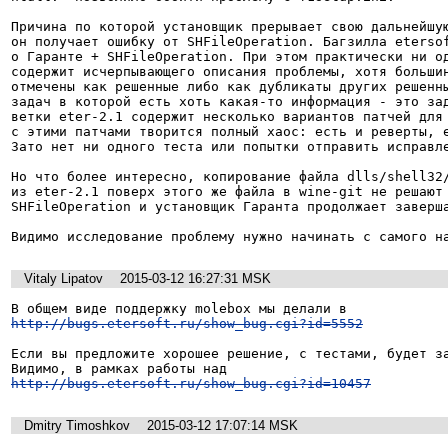
Причина по которой установщик прерывает свою дальнейшую
он получает ошибку от SHFileOperation. Багзилла etersof
о Гаранте + SHFileOperation. При этом практически ни од
содержит исчерпывающего описания проблемы, хотя большин
отмечены как решенные либо как дубликаты других решенны
задач в которой есть хоть какая-то информация - это зад
ветки eter-2.1 содержит несколько вариантов патчей для 
с этими патчами творится полный хаос: есть и реверты, е
Зато нет ни одного теста или попытки отправить исправле
Но что более интересно, копирование файла dlls/shell32/
из eter-2.1 поверх этого же файла в wine-git не решают 
SHFileOperation и установщик Гаранта продолжает заверша
Видимо исследование проблему нужно начинать с самого н
Vitaly Lipatov
2015-03-12 16:27:31 MSK
http://bugs.etersoft.ru/show_bug.cgi?id=5552
Если вы предложите хорошее решение, с тестами, будет за
http://bugs.etersoft.ru/show_bug.cgi?id=10457
Dmitry Timoshkov
2015-03-12 17:07:14 MSK