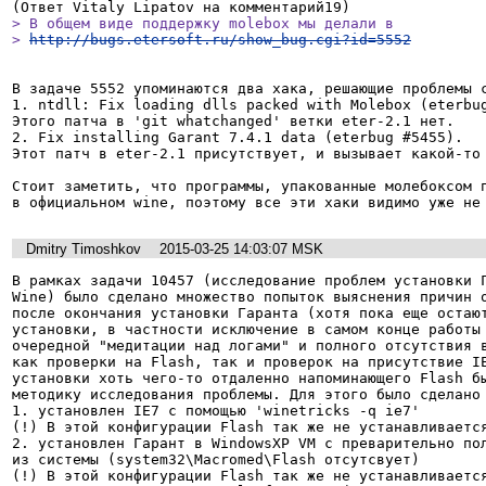
> В общем виде поддержку molebox мы делали в

> 
http://bugs.etersoft.ru/show_bug.cgi?id=5552
В задаче 5552 упоминаются два хака, решающие проблемы с
1. ntdll: Fix loading dlls packed with Molebox (eterbug
Этого патча в 'git whatchanged' ветки eter-2.1 нет.

2. Fix installing Garant 7.4.1 data (eterbug #5455).

Этот патч в eter-2.1 присутствует, и вызывает какой-то 
Стоит заметить, что программы, упакованные молебоксом п
в официальном wine, поэтому все эти хаки видимо уже не
Dmitry Timoshkov
2015-03-25 14:03:07 MSK
В рамках задачи 10457 (исследование проблем установки Г
Wine) было сделано множество попыток выяснения причин о
после окончания установки Гаранта (хотя пока еще остают
установки, в частности исключение в самом конце работы 
очередной "медитации над логами" и полного отсутствия в
как проверки на Flash, так и проверок на присутствие IE
установки хоть чего-то отдаленно напоминающего Flash бы
методику исследования проблемы. Для этого было сделано 
1. установлен IE7 с помощью 'winetricks -q ie7'

(!) В этой конфигурации Flash так же не устанавливается
2. установлен Гарант в WindowsXP VM с преварительно пол
из системы (system32\Macromed\Flash отсутсвует)

(!) В этой конфигурации Flash так же не устанавливается