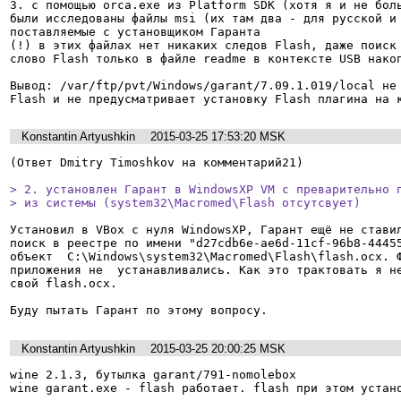
3. с помощью orca.exe из Platform SDK (хотя я и не боль
были исследованы файлы msi (их там два - для русской и 
поставляемые с установщиком Гаранта

(!) в этих файлах нет никаких следов Flash, даже поиск 
слово Flash только в файле readme в контексте USB накоп
Вывод: /var/ftp/pvt/Windows/garant/7.09.1.019/local не 
Flash и не предусматривает установку Flash плагина на 
Konstantin Artyushkin
2015-03-25 17:53:20 MSK
(Ответ Dmitry Timoshkov на комментарий21)

> 2. установлен Гарант в WindowsXP VM с преварительно п
> из системы (system32\Macromed\Flash отсутсвует)
Установил в VBox с нуля WindowsXP, Гарант ещё не ставил
поиск в реестре по имени "d27cdb6e-ae6d-11cf-96b8-44455
объект  С:\Windows\system32\Macromed\Flash\flash.ocx. Ф
приложения не  устанавливались. Как это трактовать я не
свой flash.ocx.

Буду пытать Гарант по этому вопросу.
Konstantin Artyushkin
2015-03-25 20:00:25 MSK
wine 2.1.3, бутылка garant/791-nomolebox

wine garant.exe - flash работает. flash при этом устано