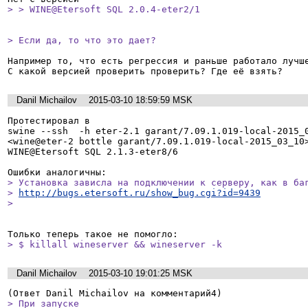
> > WINE@Etersoft SQL 2.0.4-eter2/1
> Если да, то что это дает?
Например то, что есть регрессия и раньше работало лучше
С какой версией проверить проверить? Где её взять?
Danil Michailov
2015-03-10 18:59:59 MSK
Протестировал в 

swine --ssh  -h eter-2.1 garant/7.09.1.019-local-2015_0
<wine@eter-2 bottle garant/7.09.1.019-local-2015_03_10>
WINE@Etersoft SQL 2.1.3-eter8/6

> Установка зависла на подключении к серверу, как в баг
> 
http://bugs.etersoft.ru/show_bug.cgi?id=9439
> 
> $ killall wineserver && wineserver -k
Danil Michailov
2015-03-10 19:01:25 MSK
> При запуске 
