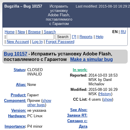
Bugzilla – Bug 10157
Исправить
Last modified: 2015-08-10 16:29
установку
Adobe Flash,
поставляемого
с Гарантом
Home
|
New
|
Browse
|
Search
EN
|
RU
|
[?]
|
Reports
|
Help
|
New Account
|
Log In
|
Forgot Password
Bug 10157
-
Исправить установку Adobe Flash,
поставляемого с Гарантом
Make a simular bug
Status
:
CLOSED
In work:
INVALID
Reported:
2014-10-03 18:53
MSK by
Danil
Michailov
Alias:
None
Modified:
2015-08-10 16:29
MSK (
History
)
Product:
Гарант
CC List:
4 users
(
show
)
Component:
Прочее (
show
other bugs
)
See Also:
Version:
не указана
Заявки RT:
Hardware:
PC Linux
Связано с:
I
mportance
:
P4 minor
Дата