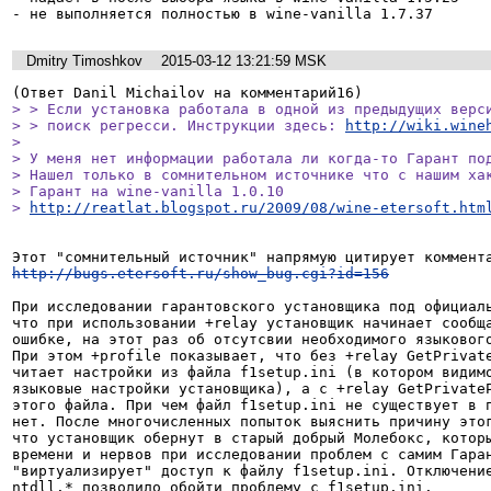
- не выполняется полностью в wine-vanilla 1.7.37
Dmitry Timoshkov
2015-03-12 13:21:59 MSK
> > Если установка работала в одной из предыдущих верси
> > поиск регресси. Инструкции здесь: 
http://wiki.wine
> 

> У меня нет информации работала ли когда-то Гарант под
> Нашел только в сомнительном источнике что с нашим хак
> Гарант на wine-vanilla 1.0.10

> 
http://reatlat.blogspot.ru/2009/08/wine-etersoft.htm
http://bugs.etersoft.ru/show_bug.cgi?id=156
При исследовании гарантовского установщика под официаль
что при использовании +relay установщик начинает сообща
ошибке, на этот раз об отсутсвии необходимого языкового
При этом +profile показывает, что без +relay GetPrivate
читает настройки из файла f1setup.ini (в котором видимо
языковые настройки установщика), а с +relay GetPrivateP
этого файла. При чем файл f1setup.ini не существует в п
нет. После многочисленных попыток выяснить причину этог
что установщик обернут в старый добрый Молебокс, которы
времени и нервов при исследовании проблем с самим Гаран
"виртуализирует" доступ к файлу f1setup.ini. Отключение
ntdll.* позволило обойти проблему с f1setup.ini.
