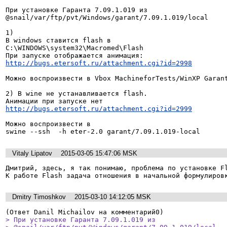
При установке Гаранта 7.09.1.019 из

@snail/var/ftp/pvt/Windows/garant/7.09.1.019/local

1)

В windows ставится flash в 

C:\WINDOWS\system32\Macromed\Flash

http://bugs.etersoft.ru/attachment.cgi?id=2998
Можно воспроизвести в Vbox MachineforTests/WinXP Garant
2) В wine не устанавливается flash. 

http://bugs.etersoft.ru/attachment.cgi?id=2999
Можно воспроизвести в

swine --ssh  -h eter-2.0 garant/7.09.1.019-local
Vitaly Lipatov
2015-03-05 15:47:06 MSK
Дмитрий, здесь, я так понимаю, проблема по установке Fl
К работе Flash задача отношения в начальной формулиров
Dmitry Timoshkov
2015-03-10 14:12:05 MSK
> При установке Гаранта 7.09.1.019 из
