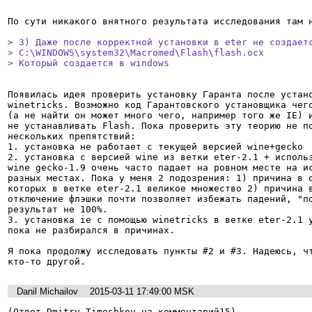
По сути никакого внятного результата исследования там н
> 3) Даже после корректной установки в eter не создаетс
> C:\WINDOWS\system32\Macromed\Flash\flash.ocx

> Который создается в windows
Появилась идея проверить установку Гаранта после устано
winetricks. Возможно код Гарантовского установщика чего
(а не найти он может много чего, например того же IE) и
не устанавливать Flash. Пока проверить эту теорию не по
нескольких препятствий:

1. установка не работает с текущей версией wine+gecko

2. установка с версией wine из ветки eter-2.1 + использ
wine gecko-1.9 очень часто падает на ровном месте на ис
разных местах. Пока у меня 2 подозрения: 1) причина в о
которых в ветке eter-2.1 великое множество 2) причина в
отключение флэшки почти позволяет избежать падений, "по
результат не 100%.

3. установка ie с помощью winetricks в ветке eter-2.1 у
пока не разбирался в причинах.

Я пока продолжу исследовать пункты #2 и #3. Надеюсь, чт
кто-то другой.
Danil Michailov
2015-03-11 17:49:00 MSK