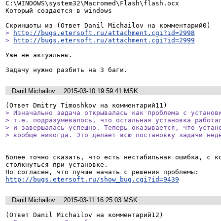
C:\WINDOWS\system32\Macromed\Flash\flash.ocx

Который создается в windows

> 
http://bugs.etersoft.ru/attachment.cgi?id=2998
> 
http://bugs.etersoft.ru/attachment.cgi?id=2999
Уже не актуальны.

Задачу нужно разбить на 3 баги.
Danil Michailov
2015-03-10 19:59:41 MSK
> Изначально задача открывалась как проблема с установк
> т.е. подразумевалось, что остальная установка работал
> и завершалась успешно. Теперь оказывается, что устано
> вообще никогда. Это делает всю постановку задачи нед
Более точно сказать, что есть нестабильная ошибка, с ко
столкнуться при установке.

http://bugs.etersoft.ru/show_bug.cgi?id=9439
Danil Michailov
2015-03-11 16:25:03 MSK