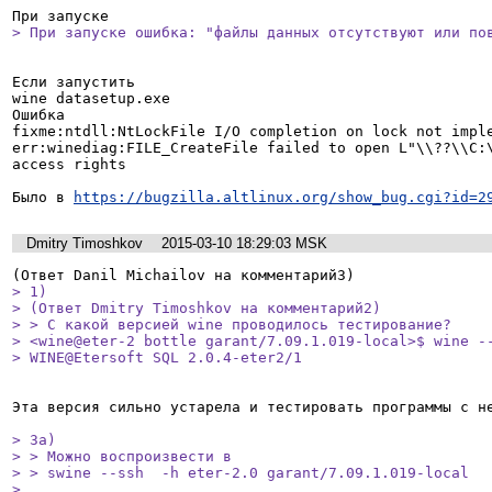
> При запуске ошибка: "файлы данных отсутствуют или по
Если запустить 

wine datasetup.exe

Ошибка

fixme:ntdll:NtLockFile I/O completion on lock not imple
err:winediag:FILE_CreateFile failed to open L"\\??\\C:\
access rights

Было в 
https://bugzilla.altlinux.org/show_bug.cgi?id=2
Dmitry Timoshkov
2015-03-10 18:29:03 MSK
> 1)

> (Ответ Dmitry Timoshkov на комментарий2)

> > С какой версией wine проводилось тестирование?

> <wine@eter-2 bottle garant/7.09.1.019-local>$ wine --
> WINE@Etersoft SQL 2.0.4-eter2/1
Эта версия сильно устарела и тестировать программы с не
> 3а) 

> > Можно воспроизвести в

> > swine --ssh  -h eter-2.0 garant/7.09.1.019-local

> 
