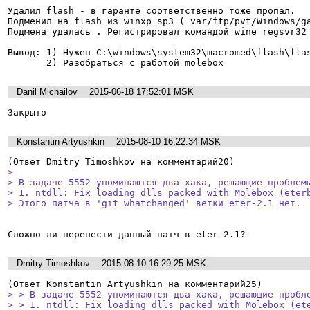
Удалил flash - в гаранте соответственно тоже пропал.

Подменил на flash из winxp sp3 ( var/ftp/pvt/Windows/ga
Подмена удалась . Регистрировал командой wine regsvr32 
Вывод: 1) Нужен С:\windows\system32\macromed\flash\flas
       2) Разобраться с работой molebox
Danil Michailov
2015-06-18 17:52:01 MSK
Закрыто
Konstantin Artyushkin
2015-08-10 16:22:34 MSK
> 

> В задаче 5552 упоминаются два хака, решающие проблемы
> 1. ntdll: Fix loading dlls packed with Molebox (eterb
> Этого патча в 'git whatchanged' ветки eter-2.1 нет.
Сложно ли перенести данный патч в eter-2.1?
Dmitry Timoshkov
2015-08-10 16:29:25 MSK
> > В задаче 5552 упоминаются два хака, решающие пробле
> > 1. ntdll: Fix loading dlls packed with Molebox (ete