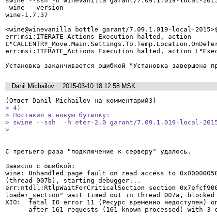
swine --ssh -h winevanilla garant/7.09.1.019-local-2015
 wine --version

wine-1.7.37

<wine@winevanilla bottle garant/7.09.1.019-local-2015>$
err:msi:ITERATE_Actions Execution halted, action 
L"CALLENTRY_Move.Main.Settings.To.Temp.Location.OnDefer
err:msi:ITERATE_Actions Execution halted, action L"Exec
Установка заканчивается ошибкой "Установка завершена п
Danil Michailov
2015-03-10 18:12:58 MSK
> 4)

> Поставил в новую бутылку:

> swine --ssh  -h eter-2.0 garant/7.09.1.019-local-2015
> 
С третьего раза "подключение к серверу" удалось.

Зависло с ошибкой:

wine: Unhandled page fault on read access to 0x00000050
(thread 007b), starting debugger...

err:ntdll:RtlpWaitForCriticalSection section 0x7efcf900
loader_section" wait timed out in thread 007a, blocked 
XIO:  fatal IO error 11 (Ресурс временно недоступен) on
      after 161 requests (161 known processed) with 3 events remaining.
