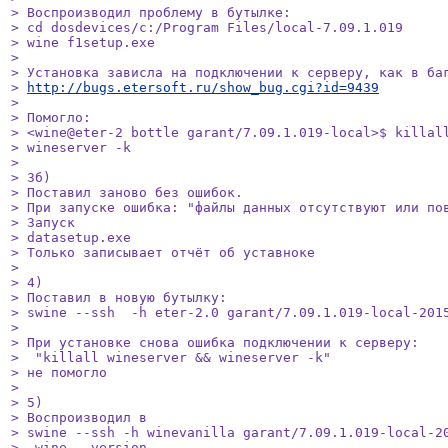
> Воспроизводил проблему в бутылке:

> cd dosdevices/c:/Program Files/local-7.09.1.019

> wine f1setup.exe

> 

> Установка зависла на подключении к серверу, как в баг
> 
http://bugs.etersoft.ru/show_bug.cgi?id=9439
> 

> Помогло:

> <wine@eter-2 bottle garant/7.09.1.019-local>$ killall
> wineserver -k

> 

> 3б)

> Поставил заново без ошибок.

> При запуске ошибка: "файлы данных отсутствуют или пов
> Запуск 

> datasetup.exe

> Только записывает отчёт об уставноке

> 

> 4)

> Поставил в новую бутылку:

> swine --ssh  -h eter-2.0 garant/7.09.1.019-local-2015
> 

> При установке снова ошибка подключении к серверу:

>  "killall wineserver && wineserver -k"

> не помогло

> 

> 5)

> Воспроизводил в 

> swine --ssh -h winevanilla garant/7.09.1.019-local-20
>  wine --version
