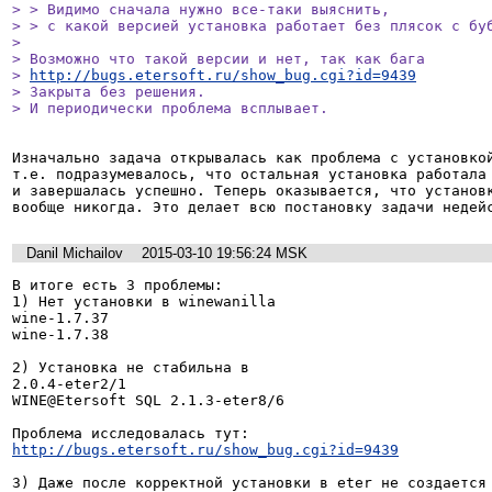
> > Видимо сначала нужно все-таки выяснить,

> > с какой версией установка работает без плясок с буб
> 

> Возможно что такой версии и нет, так как бага 

> 
http://bugs.etersoft.ru/show_bug.cgi?id=9439
> Закрыта без решения.

> И периодически проблема всплывает.
Изначально задача открывалась как проблема с установкой
т.е. подразумевалось, что остальная установка работала 
и завершалась успешно. Теперь оказывается, что установк
вообще никогда. Это делает всю постановку задачи недей
Danil Michailov
2015-03-10 19:56:24 MSK
В итоге есть 3 проблемы:

1) Нет установки в winewanilla

wine-1.7.37

wine-1.7.38

2) Установка не стабильна в 

2.0.4-eter2/1

WINE@Etersoft SQL 2.1.3-eter8/6

http://bugs.etersoft.ru/show_bug.cgi?id=9439
3) Даже после корректной установки в eter не создается 