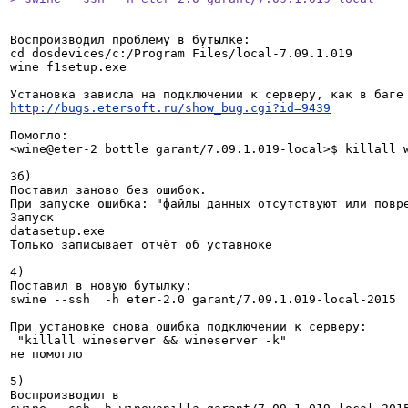
Воспроизводил проблему в бутылке:

cd dosdevices/c:/Program Files/local-7.09.1.019

wine f1setup.exe

http://bugs.etersoft.ru/show_bug.cgi?id=9439
Помогло:

<wine@eter-2 bottle garant/7.09.1.019-local>$ killall w
3б)

Поставил заново без ошибок.

При запуске ошибка: "файлы данных отсутствуют или повре
Запуск 

datasetup.exe

Только записывает отчёт об уставноке

4)

Поставил в новую бутылку:

swine --ssh  -h eter-2.0 garant/7.09.1.019-local-2015

При установке снова ошибка подключении к серверу:

 "killall wineserver && wineserver -k"

не помогло

5)

Воспроизводил в 
