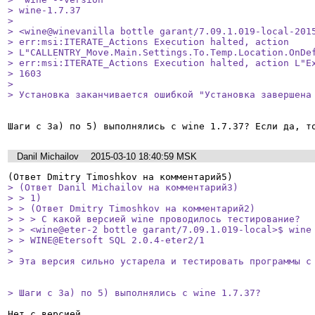
> wine-1.7.37

> 

> <wine@winevanilla bottle garant/7.09.1.019-local-2015
> err:msi:ITERATE_Actions Execution halted, action

> L"CALLENTRY_Move.Main.Settings.To.Temp.Location.OnDef
> err:msi:ITERATE_Actions Execution halted, action L"Ex
> 1603

> 

> Установка заканчивается ошибкой "Установка завершена
Шаги с 3а) по 5) выполнялись с wine 1.7.37? Если да, т
Danil Michailov
2015-03-10 18:40:59 MSK
> (Ответ Danil Michailov на комментарий3)

> > 1)

> > (Ответ Dmitry Timoshkov на комментарий2)

> > > С какой версией wine проводилось тестирование?

> > <wine@eter-2 bottle garant/7.09.1.019-local>$ wine 
> > WINE@Etersoft SQL 2.0.4-eter2/1

> 

> Эта версия сильно устарела и тестировать программы с
> Шаги с 3а) по 5) выполнялись с wine 1.7.37? 