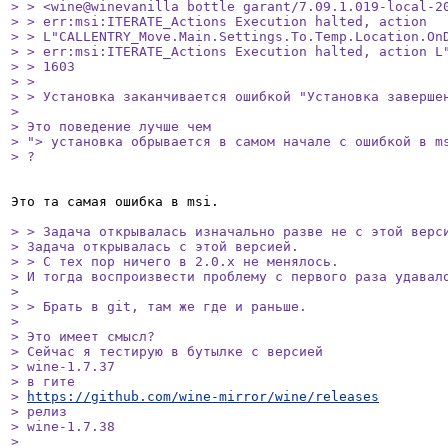
> > <wine@winevanilla bottle garant/7.09.1.019-local-20
> > err:msi:ITERATE_Actions Execution halted, action

> > L"CALLENTRY_Move.Main.Settings.To.Temp.Location.OnD
> > err:msi:ITERATE_Actions Execution halted, action L"
> > 1603

> > 

> > Установка заканчивается ошибкой "Установка завершен
> 

> Это поведение лучше чем

> "> установка обрывается в самом начале с ошибкой в ms
> ?
Это та самая ошибка в msi.

> > Задача открывалась изначально разве не с этой верси
> Задача открывалась с этой версией.

> > С тех пор ничего в 2.0.x не менялось.

> И тогда воспроизвести проблему с первого раза удавало
> 

> > Брать в git, там же где и раньше. 

> 

> Это имеет смысл?

> Сейчас я тестирую в бутылке с версией

> wine-1.7.37

> в гите

> 
https://github.com/wine-mirror/wine/releases
> релиз

> wine-1.7.38

> 
