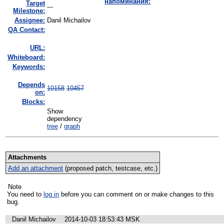
напоминания:
Target
---
Milestone:
Assignee:
Danil Michailov
QA Contact:
URL:
Whiteboard:
Keywords:
Depends
10158
10457
on:
Blocks:
Show
dependency
tree
/
graph
Attachments
Add an attachment
(proposed patch, testcase, etc.)
Note
You need to
log in
before you can comment on or make changes to this
bug.
Danil Michailov
2014-10-03 18:53:43 MSK