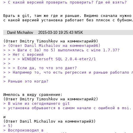
> С какой версией проверить проверить? Где её взять?
Брать в git, там же где и раньше. Видимо сначала нужно 
с какой версией установка работает без плясок с бубном
Danil Michailov
2015-03-10 19:25:43 MSK
> (Ответ Danil Michailov на комментарий6)

> > > Шаги с 3а) по 5) выполнялись с wine 1.7.37? 

> > Нет с версией

> > > > WINE@Etersoft SQL 2.0.4-eter2/1

> > 

> > > Если да, то что это дает?

> > Например то, что есть регрессия и раньше работало л
> 

> Раньше это когда?
Имелось в виду сравнение:

> В wine из сегодняшнего git

> установка обрывается в самом начале с ошибкой в msi.
и

> 5)

> Воспроизводил в 
