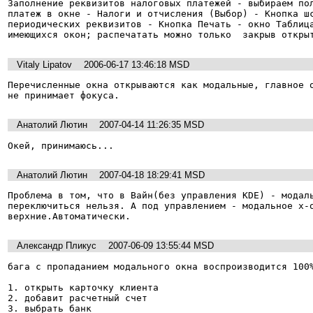
Заполнение реквизитов налоговых платежей - выбираем пол
платеж в окне - Налоги и отчисления (Выбор) - Кнопка шс
периодических реквизитов - Кнопка Печать - окно Таблица
имеющихся окон; распечатать можно только  закрыв откры
Vitaly Lipatov
2006-06-17 13:46:18 MSD
Перечисленные окна открываются как модальные, главное о
не принимает фокуса. 
Анатолий Лютин
2007-04-14 11:26:35 MSD
Окей, принимаюсь...
Анатолий Лютин
2007-04-18 18:29:41 MSD
Проблема в том, что в Вайн(без управления KDE) - модаль
переключиться нельзя. А под управлением - модальное x-о
верхние.Автоматически.
Александр Пликус
2007-06-09 13:55:44 MSD
бага с пропаданием модального окна воспроизводится 100%
1. открыть карточку клиента

2. добавит расчетный счет

3. выбрать банк
