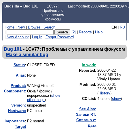
Bugzilla – Bug 101
1Cv77:
Last modified: 2008-09-01 22:03:09 
Проблемы с
управлением
фокусом
Home
|
New
|
Browse
|
Search
EN
|
RU
|
[?]
|
Reports
|
Help
|
New Account
|
Log In
|
Forgot Password
Bug 101
-
1Cv77: Проблемы с управлением фокусом
Make a simular bug
Status
:
CLOSED FIXED
In work:
Reported:
2006-04-22
18:37 MSD by
Alias:
None
Vitaly Lipatov
Modified:
2008-09-01
Product:
WINE@Etersoft
22:03 MSD
Component:
Окна / фокус /
(
History
)
перерисовка (
show
CC List:
4 users
(
show
)
other bugs
)
Version:
unspecified
See Also:
Hardware:
PC Linux
Заявки RT:
Связано с:
I
mportance
:
P2 normal
Дата
Target
---