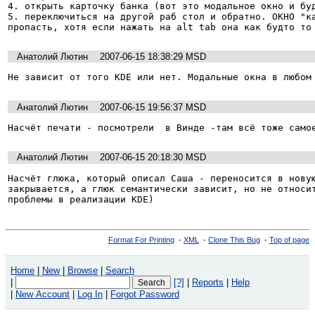
4. открыть карточку банка (вот это модальное окно и буд
5. переключиться на другой раб стол и обратно. ОКНО "ка
пропасть, хотя если нажать на alt tab она как будто то
Анатолий Лютин
2007-06-15 18:38:29 MSD
Не зависит от того KDE или нет. Модальные окна в любом
Анатолий Лютин
2007-06-15 19:56:37 MSD
Насчёт печати - посмотрели  в Винде -там всё тоже само
Анатолий Лютин
2007-06-15 20:18:30 MSD
Насчёт глюка, который описал Саша - переносится в новую
закрывается, а глюк семантически зависит, но не относит
проблемы в реализации KDE)
Format For Printing
-
XML
-
Clone This Bug
-
Top of page
Home
|
New
|
Browse
|
Search
|
[?]
|
Reports
|
Help
|
New Account
|
Log In
|
Forgot Password