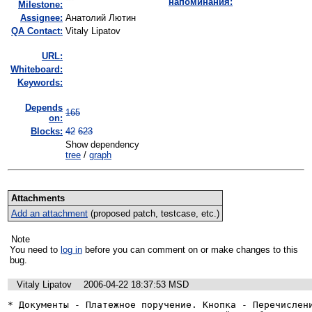
напоминания:
Milestone:
Assignee:
Анатолий Лютин
QA Contact:
Vitaly Lipatov
URL:
Whiteboard:
Keywords:
Depends
165
on:
Blocks:
42
623
Show dependency
tree
/
graph
Attachments
Add an attachment
(proposed patch, testcase, etc.)
Note
You need to
log in
before you can comment on or make changes to this
bug.
Vitaly Lipatov
2006-04-22 18:37:53 MSD
* Документы - Платежное поручение. Кнопка - Перечислени