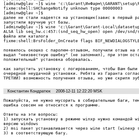
[adminw@glav ~]$ wine 'c:\Garant\ИнФарм\\GARANT\setup\F
fixme:shell:SHChangeNotify unknown type 00000003

[adminw@glav ~]$

далее не стали надеятся на установщик(завис в первый ра
запустили вручную уст базы.

[adminw@glav ~]$ wine 'c:\Garant\Garant-Local\datasetup
ALSA lib seq_hw.c:457:(snd_seq_hw_open) open /dev/snd/s
файла или каталога

fixme:shell:BrsFolder_OnCreate flags BIF_NEWDIALOGSTYLE
появилось окошко с паролем-отзывом, получили отзыв на п
выдал "неизвестную ошибку" (не запомнил), при этом оста
положительный" установка оборвалась.

как запустить установку с логированием, чтобы Вам были 
очередной неудачной установки. Ребята из Гаранта соглас
Константин Кондратюк
2008-12-11 12:22:20 MSK
Пожалуйста, не нужно мусорить в собирательные баги, тем
ошибка совсем не относится к программе.

Ответы на эти вопросы:

1) запускать установку в режиме winxp нужно командой wi
версию windows

2) msi пакет устанавливается через wine start (winexp s
3) в соответствующую багу.