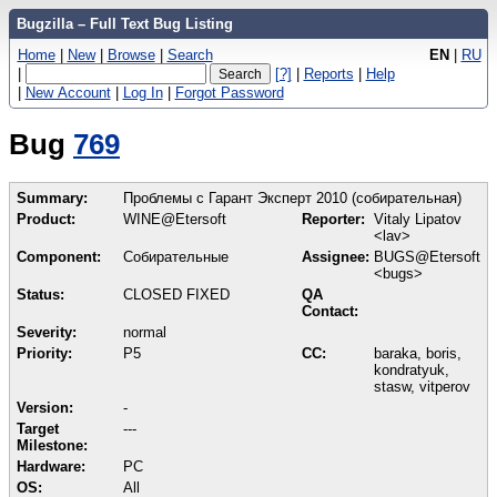
Bugzilla – Full Text Bug Listing
Home
|
New
|
Browse
|
Search
EN
|
RU
|
[?]
|
Reports
|
Help
|
New Account
|
Log In
|
Forgot Password
Bug
769
Summary:
Проблемы с Гарант Эксперт 2010 (собирательная)
Product:
WINE@Etersoft
Reporter:
Vitaly Lipatov
<lav>
Component:
Собирательные
Assignee:
BUGS@Etersoft
<bugs>
Status:
CLOSED FIXED
QA
Contact:
Severity:
normal
Priority:
P5
CC:
baraka, boris,
kondratyuk,
stasw, vitperov
Version:
-
Target
---
Milestone:
Hardware:
PC
OS:
All