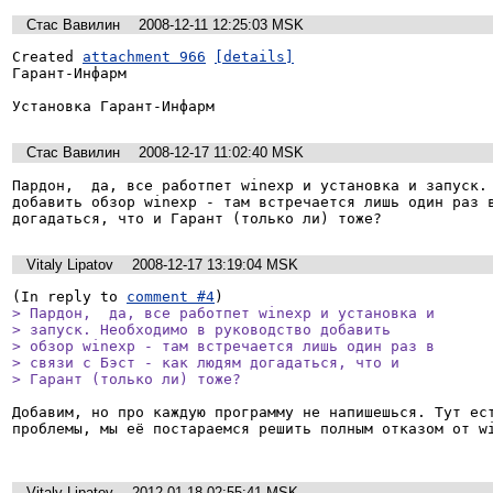
Стас Вавилин
2008-12-11 12:25:03 MSK
Created 
attachment 966
[details]
Гарант-Инфарм

Установка Гарант-Инфарм
Стас Вавилин
2008-12-17 11:02:40 MSK
Пардон,  да, все работпет winexp и установка и запуск. 
добавить обзор winexp - там встречается лишь один раз в
Vitaly Lipatov
2008-12-17 13:19:04 MSK
(In reply to 
comment #4
> Пардон,  да, все работпет winexp и установка и

> запуск. Необходимо в руководство добавить

> обзор winexp - там встречается лишь один раз в

> связи с Бэст - как людям догадаться, что и

> Гарант (только ли) тоже?
Добавим, но про каждую программу не напишешься. Тут ест
проблемы, мы её постараемся решить полным отказом от wi
Vitaly Lipatov
2012-01-18 02:55:41 MSK