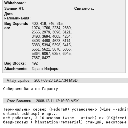
Whiteboard:
Заявки RT:
Связано с:
Дата
напоминания:
Bug Depends
400
,
419
,
746
,
815
,
on:
1074
,
1766
,
2234
,
2660
,
2665
,
2979
,
3098
,
3121
,
3493
,
3694
,
4005
,
4254
,
4403
,
4498
,
4623
,
5114
,
5383
,
5394
,
5398
,
5415
,
5561
,
5621
,
5670
,
5856
,
5864
,
6067
,
6257
,
6945
,
7387
,
8427
Bug Blocks:
492
Attachments:
Гарант-Инфарм
Vitaly Lipatov
2007-09-23 19:17:34 MSD
Собираем баги по Гаранту
Стас Вавилин
2008-12-11 12:16:50 MSK
Терминальный сервер (Fedora9) установлено (wine --admi
unlimit-usbhasp) и др...

всё работает, 3-10 юзеров (wine --attach) nx (RX@free) 
бездисковых (Thinstation+remserial) станций, некоторые 