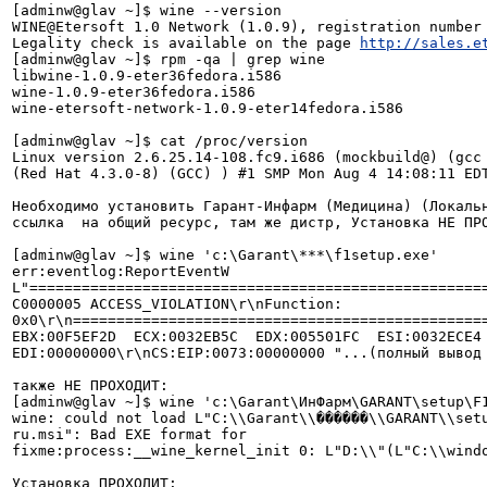
[adminw@glav ~]$ wine --version

WINE@Etersoft 1.0 Network (1.0.9), registration number 
Legality check is available on the page 
http://sales.e
[adminw@glav ~]$ rpm -qa | grep wine

libwine-1.0.9-eter36fedora.i586

wine-1.0.9-eter36fedora.i586

wine-etersoft-network-1.0.9-eter14fedora.i586

[adminw@glav ~]$ cat /proc/version

Linux version 2.6.25.14-108.fc9.i686 (mockbuild@) (gcc 
(Red Hat 4.3.0-8) (GCC) ) #1 SMP Mon Aug 4 14:08:11 EDT
Необходимо установить Гарант-Инфарм (Медицина) (Локальн
ссылка  на общий ресурс, там же дистр, Установка НЕ ПРО
[adminw@glav ~]$ wine 'c:\Garant\***\f1setup.exe'

err:eventlog:ReportEventW 
L"=====================================================
C0000005 ACCESS_VIOLATION\r\nFunction: 
0x0\r\n================================================
EBX:00F5EF2D  ECX:0032EB5C  EDX:005501FC  ESI:0032ECE4  
EDI:00000000\r\nCS:EIP:0073:00000000 "...(полный вывод 
также НЕ ПРОХОДИТ:

[adminw@glav ~]$ wine 'c:\Garant\ИнФарм\GARANT\setup\F1
wine: could not load L"C:\\Garant\\������\\GARANT\\set
ru.msi": Bad EXE format for 

fixme:process:__wine_kernel_init 0: L"D:\\"(L"C:\\windo
Установка ПРОХОДИТ:
