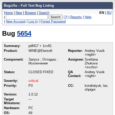
Bugzilla – Full Text Bug Listing
Home
|
New
|
Browse
|
Search
EN
|
RU
|
[?]
|
Reports
|
Help
|
New Account
|
Log In
|
Forgot Password
Bug
5654
Summary:
pdf417 + 1cv81
Product:
WINE@Etersoft
Reporter:
Andrey Vusik
<night>
Component:
Запуск ; Отладка ;
Assignee:
Svetlana
Исключения
Zhukova
<svzhu>
Status:
CLOSED FIXED
QA
Andrey Vusik
Contact:
<night>
Severity:
critical
Priority:
P3
CC:
kondratyuk, lav,
shpigor
Version:
1.0.12
Target
---
Milestone:
Hardware:
PC
OS:
All