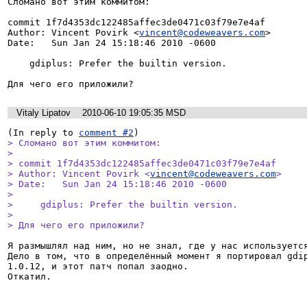
Сломано вот этим коммитом:

commit 1f7d4353dc122485affec3de0471c03f79e7e4af

Author: Vincent Povirk <
vincent@codeweavers.com
>

Date:   Sun Jan 24 15:18:46 2010 -0600

    gdiplus: Prefer the builtin version.

Vitaly Lipatov
2010-06-10 19:05:35 MSD
(In reply to 
comment #2
> Сломано вот этим коммитом:

> 

> commit 1f7d4353dc122485affec3de0471c03f79e7e4af

> Author: Vincent Povirk <
vincent@codeweavers.com
>

> Date:   Sun Jan 24 15:18:46 2010 -0600

> 

>     gdiplus: Prefer the builtin version.

> 

> Для чего его приложили?
Я размышлял над ним, но не знал, где у нас используется
Дело в том, что в определённый момент я портировал gdip
1.0.12, и этот патч попал заодно.

Откатил.
