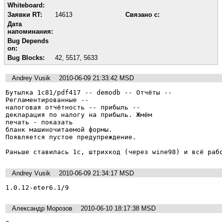
Whiteboard:
Заявки RT:
14613
Связано с:
Дата
напоминания:
Bug Depends
on:
Bug Blocks:
42
,
5517
,
5633
Andrey Vusik
2010-06-09 21:33:42 MSD
Бутылка 1c81/pdf417 -- demodb -- Отчёты --

Регламентированные --

налоговая отчётность -- прибыль --

декларация по налогу на прибыль. Жмём

печать - показать

бланк машиночитаемой формы.

Появляется пустое предупреждение.

Раньше ставилась 1с, штрихкод (через wine98) и всё раб
Andrey Vusik
2010-06-09 21:34:17 MSD
1.0.12-eter6.1/9
Александр Морозов
2010-06-10 18:17:38 MSD