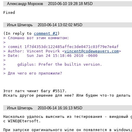
Александр Морозов
2010-06-10 19:28:18 MSD
Fixed
Илья Шпигорь
2010-06-14 13:02:02 MSD
(In reply to 
comment #2
> Сломано вот этим коммитом:

> 

> commit 1f7d4353dc122485affec3de0471c03f79e7e4af

> Author: Vincent Povirk <
vincent@codeweavers.com
>

> Date:   Sun Jan 24 15:18:46 2010 -0600

> 

>     gdiplus: Prefer the builtin version.

> 

> Для чего его приложили?
Этот патч чинит багу #5517. 

Илья Шпигорь
2010-06-14 16:16:13 MSD
Насколько удалось выяснить из тестирования - виндовый g
с WINE@Etersoft. 

При запуске оригинального wine он появляется в windows