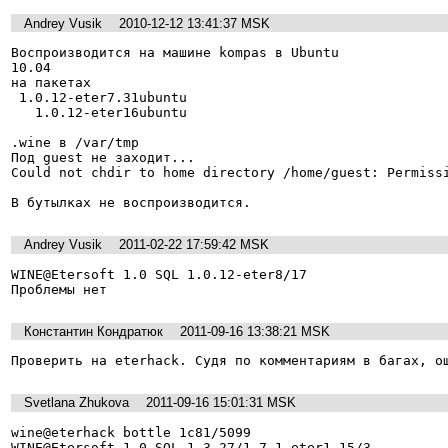
Andrey Vusik
2010-12-12 13:41:37 MSK
Воспроизводится на машине kompas в Ubuntu

10.04

на пакетах

 1.0.12-eter7.31ubuntu                 

   1.0.12-eter16ubuntu                   

.wine в /var/tmp

Под guest не заходит...

Could not chdir to home directory /home/guest: Permissi
В бутылках не воспроизводится.
Andrey Vusik
2011-02-22 17:59:42 MSK
WINE@Etersoft 1.0 SQL 1.0.12-eter8/17

Проблемы нет
Константин Кондратюк
2011-09-16 13:38:21 MSK
Проверить на eterhack. Судя по комментариям в багах, о
Svetlana Zhukova
2011-09-16 15:01:31 MSK
wine@eterhack bottle 1c81/5099

WINE@Etersoft 1.0 SQL 1.3.27/1.7.1-eter1.15/3
