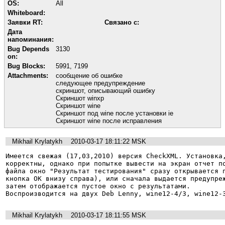
OS:
All
Whiteboard:
Заявки RT:
Связано с:
Дата
напоминания:
Bug Depends
3130
on:
Bug Blocks:
5991
,
7199
Attachments:
сообщение об ошибке
следующее предупреждение
скриншот, описывающий ошибку
Скриншот winxp
Скриншот wine
Скриншот под wine после установки ie
Скриншот wine после исправления
Mikhail Krylatykh
2010-03-17 18:11:22 MSK
Имеется свежая (17,03,2010) версия CheckXML. Установка,
корректны, однако при попытке вывести на экран отчет по
файла окно "Результат тестирования" сразу открывается п
кнопка ОК внизу справа), или сначала выдается предупреж
затем отображается пустое окно с результатами. 

Воспроизводится на двух Deb Lenny, wine12-4/3, wine12-
Mikhail Krylatykh
2010-03-17 18:11:55 MSK