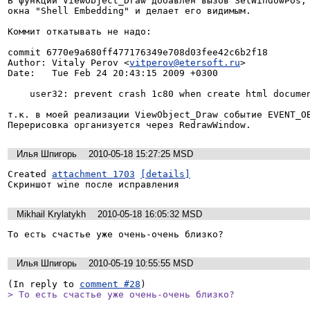
В функции ViewObject_Draw добавлен вызов SetWindowPos, 
окна "Shell Embedding" и делает его видимым.

Коммит откатывать не надо:

commit 6770e9a680ff477176349e708d03fee42c6b2f18

Author: Vitaly Perov <
vitperov@etersoft.ru
>

Date:   Tue Feb 24 20:43:15 2009 +0300

    user32: prevent crash 1c80 when create html document (eterbug #3130)

т.к. в моей реализации ViewObject_Draw событие EVENT_OB
Перерисовка организуется через RedrawWindow.
Илья Шпигорь
2010-05-18 15:27:25 MSD
Created 
attachment 1703
[details]
Скриншот wine после исправления
Mikhail Krylatykh
2010-05-18 16:05:32 MSD
То есть счастье уже очень-очень близко?
Илья Шпигорь
2010-05-19 10:55:55 MSD
(In reply to 
comment #28
> То есть счастье уже очень-очень близко?