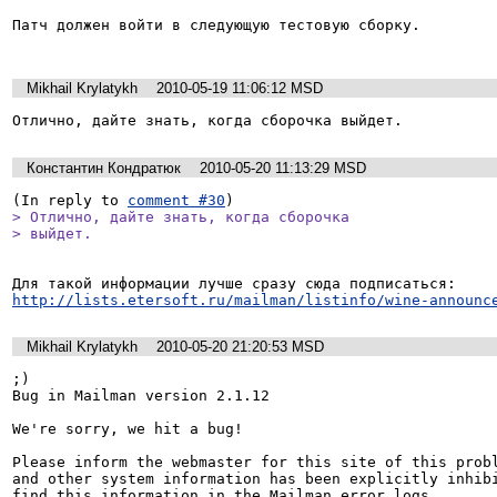
Патч должен войти в следующую тестовую сборку.

Mikhail Krylatykh
2010-05-19 11:06:12 MSD
Отлично, дайте знать, когда сборочка выйдет.
Константин Кондратюк
2010-05-20 11:13:29 MSD
(In reply to 
comment #30
> Отлично, дайте знать, когда сборочка

> выйдет.
http://lists.etersoft.ru/mailman/listinfo/wine-announc
Mikhail Krylatykh
2010-05-20 21:20:53 MSD
;)

Bug in Mailman version 2.1.12

We're sorry, we hit a bug!

Please inform the webmaster for this site of this probl
and other system information has been explicitly inhibi
find this information in the Mailman error logs.