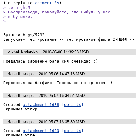
(In reply to 
comment #5
> to night@

> Воспроизведи, пожалуйста, где-нибудь у нас

> в бутылке.

> 
Бутылка bugs/5293

Запускаем тестирование -- тестирование файла 2-НДФЛ --
Mikhail Krylatykh
2010-05-06 14:39:53 MSD
Предалась забвению бага сия очевидно ;)
Илья Шпигорь
2010-05-06 14:47:18 MSD
Перевесил на багфикс. Теперь не потеряется :)
Илья Шпигорь
2010-05-07 16:34:54 MSD
Created 
attachment 1688
[details]
Скриншот winxp
Илья Шпигорь
2010-05-07 16:35:30 MSD
Created 
attachment 1689
[details]
Скриншот wine