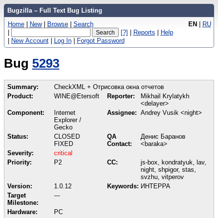
Bugzilla – Full Text Bug Listing
Home
|
New
|
Browse
|
Search
EN
|
RU
|
[?]
|
Reports
|
Help
|
New Account
|
Log In
|
Forgot Password
Bug
5293
Summary:
CheckXML + Отрисовка окна отчетов
Product:
WINE@Etersoft
Reporter:
Mikhail Krylatykh
<delayer>
Component:
Internet
Assignee:
Andrey Vusik <night>
Explorer /
Gecko
Status:
CLOSED
QA
Денис Баранов
FIXED
Contact:
<baraka>
Severity:
critical
Priority:
P2
CC:
js-box, kondratyuk, lav,
night, shpigor, stas,
svzhu, vitperov
Version:
1.0.12
Keywords:
ИНТЕРРА
Target
---
Milestone:
Hardware:
PC