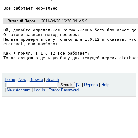
Все работает нормально.
Виталий Перов
2011-04-26 16:30:04 MSK
Ой, давайте определимся какую именно багу блокирует дан
От этого зависит метод проверки.

Нельзя проверить багу только для 1.0.12 и сказать, что 
eterhack, или наоборот.

Как я понял, в 1.0.12 всё работает?

Тогда создаю отдельную багу для текущей версии eterhac
Home
|
New
|
Browse
|
Search
|
[?]
|
Reports
|
Help
|
New Account
|
Log In
|
Forgot Password