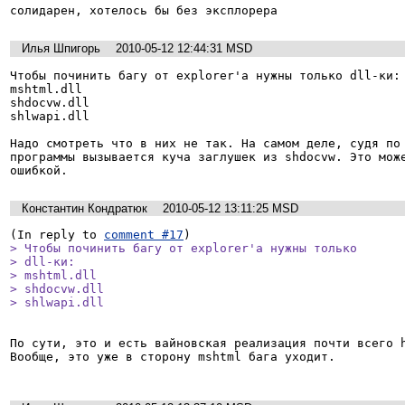
солидарен, хотелось бы без эксплорера
Илья Шпигорь
2010-05-12 12:44:31 MSD
Чтобы починить багу от explorer'а нужны только dll-ки:

mshtml.dll

shdocvw.dll

shlwapi.dll

Надо смотреть что в них не так. На самом деле, судя по 
программы вызывается куча заглушек из shdocvw. Это може
ошибкой.
Константин Кондратюк
2010-05-12 13:11:25 MSD
(In reply to 
comment #17
> Чтобы починить багу от explorer'а нужны только

> dll-ки:

> mshtml.dll

> shdocvw.dll

> shlwapi.dll
По сути, это и есть вайновская реализация почти всего h
Вообще, это уже в сторону mshtml бага уходит.
