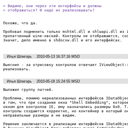
> Видимо, они через эти интерфейсы и должны

> отображаться? И надо их реализовывать? 
Похоже, что да. 

Пробовал подменить только mshtml.dll и shlwapi.dll из i
пропатченный wine-овский. Контролы не отображаются, соо
Значит, дело именно в shdocvw.dll и его интерфейсах.

Илья Шпигорь
2010-05-13 16:37:16 MSD
Выяснил - за отрисовку контролов отвечает IViewObject::
реализовать.
Илья Шпигорь
2010-05-18 15:24:55 MSD
Выложил группу патчей.

Проблема, помимо нереализованных интерфейсов IDataObjec
в том, что при создании окна "Shell Embedding", которое
окном для контролов IE, ему назначались размеры 0x0. Т.
контролы создаются корректно, но контейнер в который он
неправильные размеры и не видим.

Решение заключается в реализации интерфейсов IDataObjec