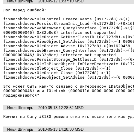
Илья Шпигорь
2010-05-12 13:37:10 MSD
Лог перед ошибкой:

fixme:shdocvw:OleControl_FreezeEvents (0x1727d8)->(1)

fixme:shdocvw:PersistStreamInit_Load (0x1727d8)->(0x16f
fixme:shdocvw:WebBrowser_QueryInterface (0x1727d8)->({
000000000046} 0x32b8e8) interface not supported

fixme:shdocvw:OleObject_GetUserClassID (0x1727d8)->(0x3
fixme:shdocvw:ViewObject_SetAdvise (0x1727d8)->(1 00000
fixme:shdocvw:OleObject_Advise (0x1727d8)->(0x1620458, 
fixme:shdocvw:WebBrowser_QueryInterface (0x1727d8)->({
000000000046} 0x32b8ec) interface not supported

fixme:shdocvw:PersistStorage_GetClassID (0x1727d8)->(0x
fixme:shdocvw:OleInPlaceObject_InPlaceDeactivate (0x172
fixme:shdocvw:OleObject_Close (0x1727d8)->(1)

fixme:shdocvw:OleObject_Close (0x1727d8)->(1)

fixme:shdocvw:ViewObject_SetAdvise (0x1727d8)->(0 00000
Это может быть как-то связано с интерфейсом IDataObjec
000000000046) или IOleLink (0000011d-0000-0000-C000-000
поддерживаются?
Илья Шпигорь
2010-05-13 12:28:52 MSD
Коммит на багу #3130 решили откатить после того как уд
Илья Шпигорь
2010-05-13 14:28:30 MSD