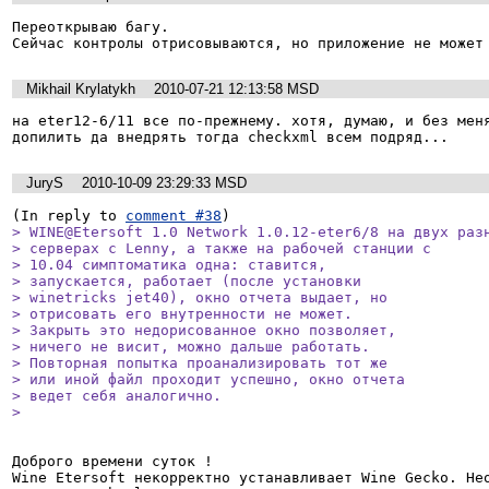
Переоткрываю багу.

Сейчас контролы отрисовываются, но приложение не может
Mikhail Krylatykh
2010-07-21 12:13:58 MSD
на eter12-6/11 все по-прежнему. хотя, думаю, и без меня
допилить да внедрять тогда checkxml всем подряд...
JuryS
2010-10-09 23:29:33 MSD
(In reply to 
comment #38
> WINE@Etersoft 1.0 Network 1.0.12-eter6/8 на двух разн
> серверах с Lenny, а также на рабочей станции с

> 10.04 симптоматика одна: ставится,

> запускается, работает (после установки

> winetricks jet40), окно отчета выдает, но

> отрисовать его внутренности не может.

> Закрыть это недорисованное окно позволяет,

> ничего не висит, можно дальше работать.

> Повторная попытка проанализировать тот же

> или иной файл проходит успешно, окно отчета

> ведет себя аналогично.

> 
Доброго времени суток ! 

Wine Etersoft некорректно устанавливает Wine Gecko. Нео