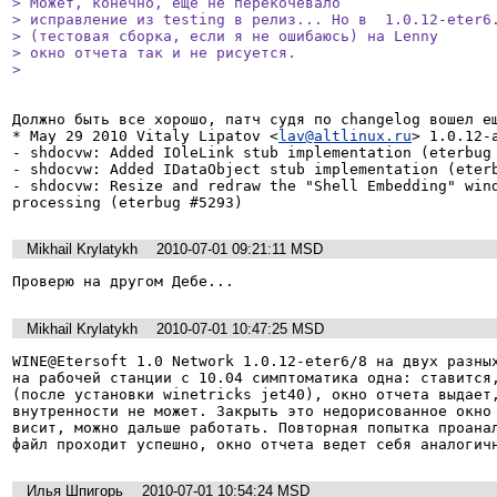
> Может, конечно, еще не перекочевало

> исправление из testing в релиз... Но в  1.0.12-eter6.
> (тестовая сборка, если я не ошибаюсь) на Lenny

> окно отчета так и не рисуется.

> 
Должно быть все хорошо, патч судя по changelog вошел ещ
* May 29 2010 Vitaly Lipatov <
lav@altlinux.ru
> 1.0.12-a
- shdocvw: Added IOleLink stub implementation (eterbug 
- shdocvw: Added IDataObject stub implementation (eterb
- shdocvw: Resize and redraw the "Shell Embedding" wind
processing (eterbug #5293)
Mikhail Krylatykh
2010-07-01 09:21:11 MSD
Проверю на другом Дебе...
Mikhail Krylatykh
2010-07-01 10:47:25 MSD
WINE@Etersoft 1.0 Network 1.0.12-eter6/8 на двух разных
на рабочей станции с 10.04 симптоматика одна: ставится,
(после установки winetricks jet40), окно отчета выдает,
внутренности не может. Закрыть это недорисованное окно 
висит, можно дальше работать. Повторная попытка проанал
файл проходит успешно, окно отчета ведет себя аналогич
Илья Шпигорь
2010-07-01 10:54:24 MSD