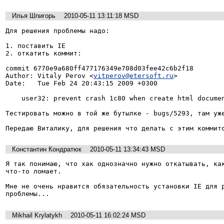
Илья Шпигорь
2010-05-11 13:11:18 MSD
Для решения проблемы надо:

1. поставить IE

2. откатить коммит:

commit 6770e9a680ff477176349e708d03fee42c6b2f18

Author: Vitaly Perov <
vitperov@etersoft.ru
>

Date:   Tue Feb 24 20:43:15 2009 +0300

    user32: prevent crash 1c80 when create html document (eterbug #3130)

Тестировать можно в той же бутылке - bugs/5293, там уже
Передаю Виталику, для решения что делать с этим коммит
Константин Кондратюк
2010-05-11 13:34:43 MSD
Я так понимаю, что хак однозначно нужно откатывать, как
что-то ломает.

Мне не очень нравится обязательность установки IE для р
проблемы...
Mikhail Krylatykh
2010-05-11 16:02:24 MSD