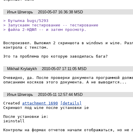
Илья Шпигорь
2010-05-07 16:36:38 MSD
> Бутылка bugs/5293

> Запускаем тестирование -- тестирование

> файла 2-НДФЛ -- и затем просмотр.
Воспроизвел. Выложил 2 скриншота в windows и wine. Разл
контрола с текстом.

Это та проблема про которую заводилась бага?
Mikhail Krylatykh
2010-05-07 17:11:05 MSD
Очевидно, да. После проверки документа программой долже
описанием косяков этого документа. А не выводится...
Илья Шпигорь
2010-05-11 12:57:44 MSD
Created 
attachment 1690
[details]
Скриншот под wine после установки ie

После установки ie:

ieinstall

Контролы на формах отчетов начали отображаться, но не 