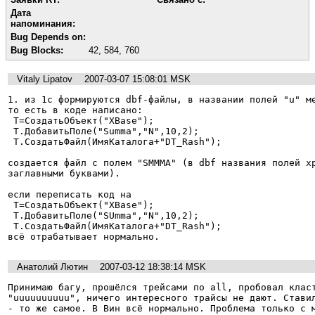
Дата
напоминания:
Bug Depends on:
Bug Blocks:
42
,
584
,
760
Vitaly Lipatov
2007-03-07 15:08:01 MSK
1. из 1с формируются dbf-файлы, в названии полей "u" ме
то есть в коде написано:

 Т=СоздатьОбъект("XBase");

 Т.ДобавитьПоле("Summa","N",10,2);

 Т.СоздатьФайл(ИмяКаталога+"DT_Rash");

создается файл с полем "SMMMA" (в dbf названия полей хр
заглавными буквами).

если переписать код на

 Т=СоздатьОбъект("XBase");

 Т.ДобавитьПоле("SUmma","N",10,2);

 Т.СоздатьФайл(ИмяКаталога+"DT_Rash");

всё отрабатывает нормально.
Анатолий Лютин
2007-03-12 18:38:14 MSK
Принимаю багу, прошёлся трейсами по all, пробовал класт
"uuuuuuuuuu", ничего интересного трайсы не дают. Ставил
- то же самое. В Вин всё нормально. Проблема только с м