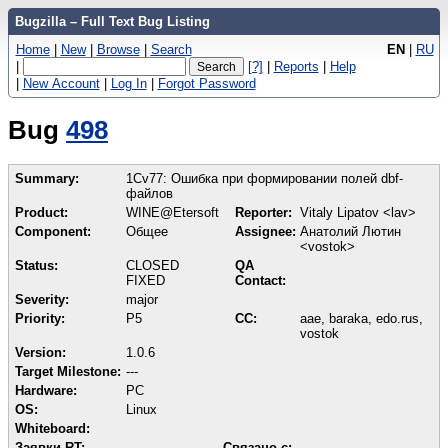
Bugzilla – Full Text Bug Listing
Home
|
New
|
Browse
|
Search
EN
|
RU
|
[?]
|
Reports
|
Help
|
New Account
|
Log In
|
Forgot Password
Bug
498
Summary:
1Cv77: Ошибка при формировании полей dbf-
файлов
Product:
WINE@Etersoft
Reporter:
Vitaly Lipatov <lav>
Component:
Общее
Assignee:
Анатолий Лютин
<vostok>
Status:
CLOSED
QA
FIXED
Contact:
Severity:
major
Priority:
P5
CC:
aae, baraka, edo.rus,
vostok
Version:
1.0.6
Target Milestone:
---
Hardware:
PC
OS:
Linux
Whiteboard:
Заявки RT:
Связано с: