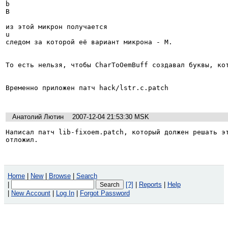
b

B

из этой микрон получается

u

следом за которой её вариант микрона - M.

То есть нельзя, чтобы CharToOemBuff создавал буквы, кот
Временно приложен патч hack/lstr.c.patch

Анатолий Лютин
2007-12-04 21:53:30 MSK
Написал патч lib-fixoem.patch, который должен решать эт
отложил.
Home
|
New
|
Browse
|
Search
|
[?]
|
Reports
|
Help
|
New Account
|
Log In
|
Forgot Password