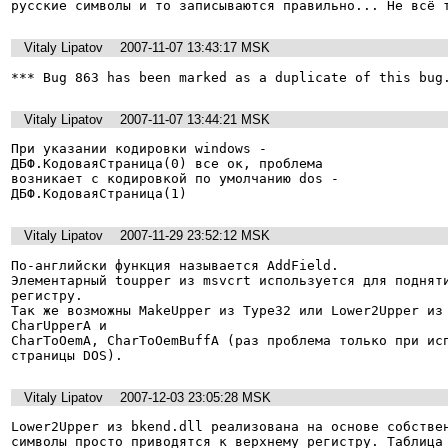
русские символы и то записываются правильно... Не всё 
Vitaly Lipatov
2007-11-07 13:43:17 MSK
*** Bug 863 has been marked as a duplicate of this bug
Vitaly Lipatov
2007-11-07 13:44:21 MSK
При указании кодировки windows -

ДБФ.КодоваяСтраница(0) все ок, проблема

возникает с кодировкой по умолчанию dos -

ДБФ.КодоваяСтраница(1)
Vitaly Lipatov
2007-11-29 23:52:12 MSK
По-английски функция называется AddField.

Элементарный toupper из msvcrt используется для подняти
регистру.

Так же возможны MakeUpper из Type32 или Lower2Upper из 
CharUpperA и

CharToOemA, CharToOemBuffA (раз проблема только при исп
страницы DOS).
Vitaly Lipatov
2007-12-03 23:05:28 MSK
Lower2Upper из bkend.dll реализована на основе собствен
символы просто приводятся к верхнему регистру. Таблица 