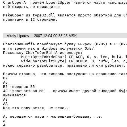
CharUpperA, причём Lower2Upper является часто используе
неё ожидать не приходится.

MakeUpper из type32.dll является просто обёрткой для Ch
принятыми в 1С строками.

Vitaly Lipatov
2007-12-04 00:33:28 MSK
CharToOemBuffA преобразует букву микрон (0xB5) в u (0x7
в то время как в Windows получается 0xE7.

Поскольку CharToOemBuffA использует

        MultiByteToWideChar( CP_ACP, 0, s, len, bufW, len );

        WideCharToMultiByte( CP_OEMCP, 0, bufW, len, d, len, NULL, NULL );

нужно серьёзно разобраться, правильно ли они работают.

Причём странно, что символы поступают на сравнение так:
B2

A5

B5 (вредная B5)

4D (злосчастная M!) - причём имеет другой выходной буфе
вызывается.

A8

AA

Как это получается, не ясно...

А, передаются пары - маленькая-большая, т.е.

a

A
