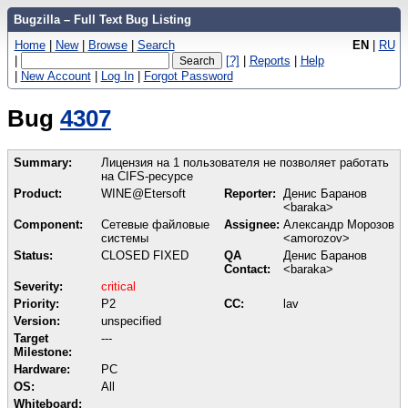
Bugzilla – Full Text Bug Listing
Home
|
New
|
Browse
|
Search
EN
|
RU
|
[?]
|
Reports
|
Help
|
New Account
|
Log In
|
Forgot Password
Bug
4307
Summary:
Лицензия на 1 пользователя не позволяет работать
на CIFS-ресурсе
Product:
WINE@Etersoft
Reporter:
Денис Баранов
<baraka>
Component:
Сетевые файловые
Assignee:
Александр Морозов
системы
<amorozov>
Status:
CLOSED FIXED
QA
Денис Баранов
Contact:
<baraka>
Severity:
critical
Priority:
P2
CC:
lav
Version:
unspecified
Target
---
Milestone:
Hardware:
PC
OS:
All
Whiteboard: