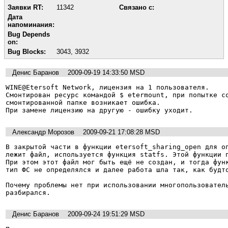
Заявки RT:
11342
Связано с:
Дата
напоминания:
Bug Depends
on:
Bug Blocks:
3043
,
3932
Денис Баранов
2009-09-19 14:33:50 MSD
WINE@Etersoft Network, лицензия на 1 пользователя.

Смонтирован ресурс командой $ etermount, при попытке со
смонтированной папке возникает ошибка.

При замене лицензию на другую - ошибку уходит.
Александр Морозов
2009-09-21 17:08:28 MSD
В закрытой части в функции etersoft_sharing_open для оп
лежит файл, используется функция statfs. Этой функции п
При этом этот файл мог быть ещё не создан, и тогда функ
тип ФС не определялся и далее работа шла так, как будто
Почему проблемы нет при использовании многопользователь
Денис Баранов
2009-09-24 19:51:29 MSD