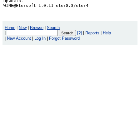
Принято.

WINE@Etersoft 1.0.11 eter8.3/eter4
Home
|
New
|
Browse
|
Search
|
[?]
|
Reports
|
Help
|
New Account
|
Log In
|
Forgot Password