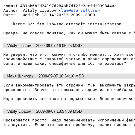
commit 481ab6b2d24197d284ab7d123e2acfdf939844ac

Author: Vitaly Lipatov <
lav@etersoft.ru
>

Date:   Wed Feb 18 14:20:12 2009 +0300

    kernel32: fix libwine-etersoft initialization

Правда, не совсем понятно, как он может быть связан с 
Vitaly Lipatov
2009-09-07 16:06:25 MSD
Не уверен, что этот коммит что-либо меняет... Хотя всё 
взаимодействие с закрытой частью в плане определения ве
бага, и наши хаки, специфичные для 1С, не работают?
Илья Шпигорь
2009-09-07 16:34:16 MSD
Если закомментировать эти строчки, т.е. выключить закры
проявляется. Значит это сломалось одним из патчей/хаков
Надо проверить все хаки на подъем окон. Вполне возможн
Vitaly Lipatov
2009-09-07 18:57:39 MSD
Проверяется просто: надо переименовать исполняемый файл
и запустить. Если это решает проблему, значит виноват 