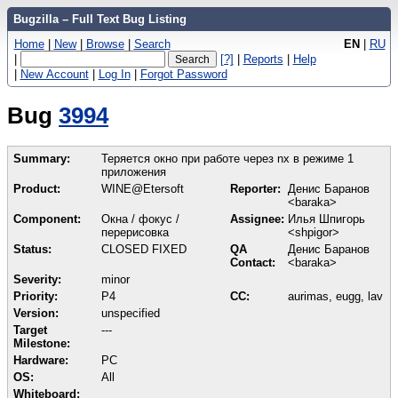
Bugzilla – Full Text Bug Listing
Home
|
New
|
Browse
|
Search
EN
|
RU
|
[?]
|
Reports
|
Help
|
New Account
|
Log In
|
Forgot Password
Bug
3994
Summary:
Теряется окно при работе через nx в режиме 1
приложения
Product:
WINE@Etersoft
Reporter:
Денис Баранов
<baraka>
Component:
Окна / фокус /
Assignee:
Илья Шпигорь
перерисовка
<shpigor>
Status:
CLOSED FIXED
QA
Денис Баранов
Contact:
<baraka>
Severity:
minor
Priority:
P4
CC:
aurimas, eugg, lav
Version:
unspecified
Target
---
Milestone:
Hardware:
PC
OS:
All
Whiteboard: