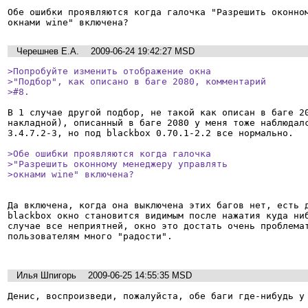
Обе ошибки проявляются когда галочка "Разрешить оконном
окнами wine" включена?
Черешнев Е.А.
2009-06-24 19:42:27 MSD
>Попробуйте изменить отображение окна

>"Подбор", как описано в баге 2080, комментарий

>#8.
В 1 случае другой подбор, не такой как описан в баге 20
накладной), описанный в баге 2080 у меня тоже наблюдалс
3.4.7.2-3, но под blackbox 0.70.1-2.2 все нормально.

>Обе ошибки проявляются когда галочка

>"Разрешить оконному менеджеру управлять

>окнами wine" включена?
Да включена, когда она выключена этих багов нет, есть д
blackbox окно становится видимым после нажатия куда ниб
случае все неприятней, окно это достать очень проблемат
пользователям много "радости".

Илья Шпигорь
2009-06-25 14:55:35 MSD
Денис, воспроизведи, пожалуйста, обе баги где-нибудь у