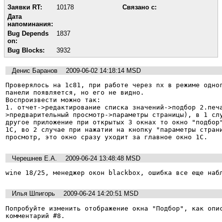
Заявки RT:
10178
Связано с:
Дата
напоминания:
Bug Depends
1837
on:
Bug Blocks:
3932
Денис Баранов
2009-06-02 14:18:14 MSD
Проверялось на 1с81, при работе через nx в режиме одног
панели появляется, но его не видно.

Воспроизвести можно так:

1. отчет->редактирование списка значений->подбор 2.печ
>предварительный просмотр->параметры страницы), в 1 слу
другое приложение при открытых 3 окнах то окно "подбор"
1С, во 2 случае при нажатии на кнопку "параметры страни
просмотр, это окно сразу уходит за главное окно 1С.
Черешнев Е.А.
2009-06-24 13:48:48 MSD
wine 18/25, менеджер окон blackbox, ошибка все еще наб
Илья Шпигорь
2009-06-24 14:20:51 MSD
Попробуйте изменить отображение окна "Подбор", как опис
комментарий #8.
