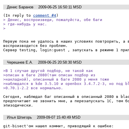
Денис Баранов
2009-06-25 16:50:11 MSD
(In reply to 
comment #4
> Денис, воспроизведи, пожалуйста, обе баги

> где-нибудь у нас.

> 
Первую пока не удалось в наших условиях повтрорить, а в
воспроизводится без проблем.

Сервер testing, login:guest , запускать в режиме 1 при
Черешнев Е.А.
2009-06-25 20:58:30 MSD
>В 1 случае другой подбор, не такой как

>описан в баге 2080(там описан подбор из

>накладной), описанный в баге 2080 у меня тоже

>наблюдался в kde 3.5.10 и openbox 3.4.7.2-3, но под bl
>0.70.1-2.2 все нормально.
Сегодня, наблюдал баг описанный в описанный 2080 в blac
предпочитают не звонить мне, а перезапускать 1С, тем бо
эпизодически.
Илья Шпигорь
2009-09-07 15:40:49 MSD
git-bisect'ом нашел коммит, приводящий к ошибке:
