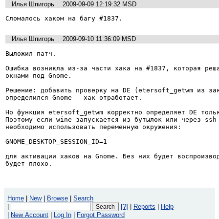
Илья Шпигорь
2009-09-09 12:19:32 MSD
Сломалось хаком на багу #1837.
Илья Шпигорь
2009-09-10 11:36:09 MSD
Выложил патч.

Ошибка возникла из-за части хака на #1837, которая реша
окнами под Gnome.

Решение: добавить проверку на DE (etersoft_getwm из зак
определился Gnome - хак отработает.

Но функция etersoft_getwm корректно определяет DE тольк
Поэтому если wine запускается из бутылок или через ssh 
необходимо использовать переменную окружения:

GNOME_DESKTOP_SESSION_ID=1

для активации хаков на Gnome. Без них будет воспроизвод
будет плохо.
Home
|
New
|
Browse
|
Search
|
[?]
|
Reports
|
Help
|
New Account
|
Log In
|
Forgot Password