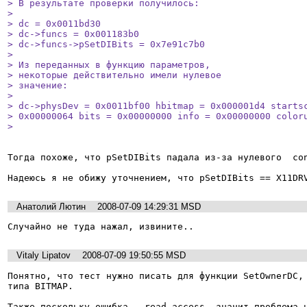
> В результате проверки получилось:

> 

> dc = 0x0011bd30

> dc->funcs = 0x001183b0

> dc->funcs->pSetDIBits = 0x7e91c7b0

> 

> Из переданных в функцию параметров,

> некоторые действительно имели нулевое

> значение:

> 

> dc->physDev = 0x0011bf00 hbitmap = 0x000001d4 startsc
> 0x00000064 bits = 0x00000000 info = 0x00000000 coloru
> 
Тогда похоже, что pSetDIBits падала из-за нулевого  con
Надеюсь я не обижу уточнением, что pSetDIBits == X11DR
Анатолий Лютин
2008-07-09 14:29:31 MSD
Случайно не туда нажал, извините..
Vitaly Lipatov
2008-07-09 19:50:55 MSD
Понятно, что тест нужно писать для функции SetOwnerDC, 
типа BITMAP.

Также поскольку ошибка - read access, значит проблема н