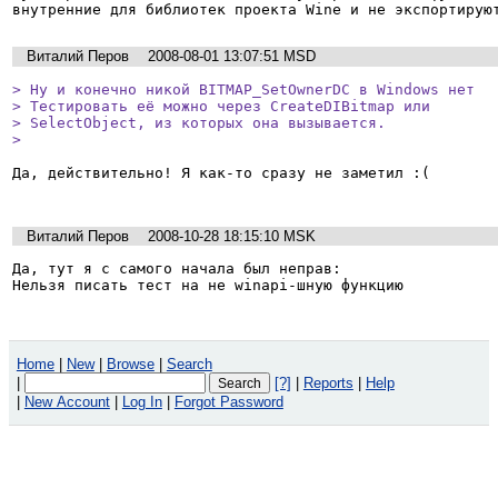
Виталий Перов
2008-08-01 13:07:51 MSD
> Ну и конечно никой BITMAP_SetOwnerDC в Windows нет

> Тестировать её можно через CreateDIBitmap или

> SelectObject, из которых она вызывается.

> 
Да, действительно! Я как-то сразу не заметил :(

Виталий Перов
2008-10-28 18:15:10 MSK
Да, тут я с самого начала был неправ:

Нельзя писать тест на не winapi-шную функцию
Home
|
New
|
Browse
|
Search
|
[?]
|
Reports
|
Help
|
New Account
|
Log In
|
Forgot Password