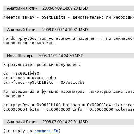
Анатолий Лютин
2008-07-09 14:09:20 MSD
Имеется ввиду - pSetDIBits - действительно ли необходи
Анатолий Лютин
2008-07-09 14:10:31 MSD
По dc->physDev так же возможны падения - я наталкивался
заполнялся только NULL.
Илья Шпигорь
2008-07-09 14:24:30 MSD
В результате проверки получилось:

dc = 0x0011bd30

dc->funcs = 0x001183b0

dc->funcs->pSetDIBits = 0x7e91c7b0

Из переданных в функцию параметров, некоторые действите
значение:

dc->physDev = 0x0011bf00 hbitmap = 0x000001d4 startscan
0x00000064 bits = 0x00000000 info = 0x00000000 colorus
Анатолий Лютин
2008-07-09 14:29:01 MSD
(In reply to 
comment #6