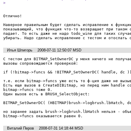
> 
Отлично!

Наверное правильным будет сделать исправление к функции
показывающий, что функция что-то возвращает при таком с
падает. То есть даже не надо todo_wine для таких случае
убирать. Надо сделать исправление с тестом и отослать 
Илья Шпигорь
2008-07-11 12:50:07 MSD
С тестом для BITMAP_SetOwnerDC у меня ничего не получае
вызовы сопровождаются проверкой:

if (!bitmap->funcs && !BITMAP_SetOwnerDC( handle, dc ))
т.е. если bitmap->funcs уже есть то ф-ция даже не вызыв
Есть еще вызов в CreateDIBitmap, но перед ним handle со
bitmap->funcs тоже 0.

Один вызов есть в BRUSH_SelectObject: 

BITMAP_SetOwnerDC( (HBITMAP)brush->logbrush.lbHatch, dc
но заранее задать brush->logbrush.lbHatch нельзя - объе
bitmap->funcs оказывается равен 0.
Виталий Перов
2008-07-31 14:18:44 MSD