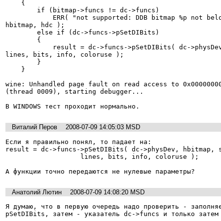
    {

        if (bitmap->funcs != dc->funcs)

            ERR( "not supported: DDB bitmap %p not belonging to device %p\n", 
hbitmap, hdc );

        else if (dc->funcs->pSetDIBits)

        {

            result = dc->funcs->pSetDIBits( dc->physDev, hbitmap, startscan,                       
lines, bits, info, coloruse );

        }

    }

wine: Unhandled page fault on read access to 0x00000000
(thread 0009), starting debugger...

В WINDOWS тест проходит нормально. 
Виталий Перов
2008-07-09 14:05:03 MSD
Если я правильно понял, то падает на:

result = dc->funcs->pSetDIBits( dc->physDev, hbitmap, s
                   lines, bits, info, coloruse );

А функции точно передаются не нулевые параметры?
Анатолий Лютин
2008-07-09 14:08:20 MSD
Я думаю, что в первую очередь надо проверить - заполняе
pSetDIBits, затем - указатель dc->funcs и только затем