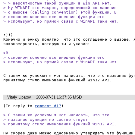
> > вероятностью такой функции в Win API нет.

> Ну WINAPI это макрос, определяющий соглашение

> о вызове (calling convention) этой функции. В

> основном конечно все внешние функции его

> используют, но прямой связи с WinAPI таки нет.
:)))

Конечно и ёжику понятно, что это соглашение о вызове. Я
закономерность, которую ты и указал:

>В

> основном конечно все внешние функции его

> используют, но прямой связи с WinAPI таки нет.
С таким же успехом я мог написать, что это название фун
принятому стилю именования функций Win32 API.

Vitaly Lipatov
2008-07-31 16:37:35 MSD
(In reply to 
comment #17
)

> С таким же успехом я мог написать, что это

> название функции не соответствует

> принятому стилю именования функций Win32 API.
Ну скорее даже можно однозначно утверждать что функции 