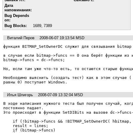
Дата
напоминания:
Bug Depends
on:
Bug Blocks:
1689
,
7389
Виталий Перов
2008-06-07 19:13:54 MSD
функция BITMAP_SetOwnerDC служит для связывания bitmap 
в случае если bitmap->funcs == 0 она берёт функции из и
bitmap->funcs = dc->funcs;

Но, если там уже что-то есть, то остаются старые функци
Необходимо выяснить (создать тест) как в этом случае ( 
равны 0) поступает Windows.
Илья Шпигорь
2008-07-09 13:32:04 MSD
В ходе написания нужного теста был получен случай, когд
постоянно падает. 

Это происходит в функции SetDIBits на вызове dc->funcs-
    if (!bitmap->funcs && !BITMAP_SetOwnerDC( hbitmap, dc )) goto done;

    result = lines;

    if (bitmap->funcs)
