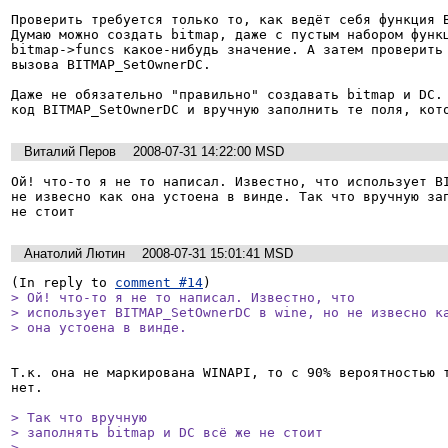
Проверить требуется только то, как ведёт себя функция B
Думаю можно создать bitmap, даже с пустым набором функц
bitmap->funcs какое-нибудь значение. А затем проверить 
вызова BITMAP_SetOwnerDC.

Даже не обязательно "правильно" создавать bitmap и DC. 
код BITMAP_SetOwnerDC и вручную заполнить те поля, кот
Виталий Перов
2008-07-31 14:22:00 MSD
Ой! что-то я не то написал. Известно, что использует BI
не извесно как она устоена в винде. Так что вручную зап
не стоит
Анатолий Лютин
2008-07-31 15:01:41 MSD
(In reply to 
comment #14
> Ой! что-то я не то написал. Известно, что

> использует BITMAP_SetOwnerDC в wine, но не извесно ка
> она устоена в винде.
Т.к. она не маркирована WINAPI, то с 90% вероятностью т
нет.

> Так что вручную

> заполнять bitmap и DC всё же не стоит

> 