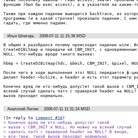
функцию (был бы exec access), а в указателе на какие-то
Также при каждом падении выводится backtrace, из которо
программы (и в какой строчке) произошло падение. С ним 
Илья Шпигорь
2008-07-11 11:15:38 MSD
В общем я разобрался почему происходит падение wine. Вс
CreateDIBitmap и передачи ей CBM_INIT, с одновременным 
NULL. Что-нибудь вроде такого вызова: 

hbmp = CreateDIBitmap(hdc, &bmih, CBM_INIT, &pixel, NUL
После чего в ходе выполнения этот NULL передается ф-ции
делает header->biSize, а header и есть этот параметр ра
Конечно вряд ли кто-нибудь допустит такой вызов с CBM_I
всякий случай сделать патч с праверкой header на NULL? 
Анатолий Лютин
2008-07-11 11:31:24 MSD
(In reply to 
comment #10
> Конечно вряд ли кто-нибудь допустит такой

> вызов с CBM_INIT и NULL. Но можно на всякий случай

> сделать патч с праверкой header на NULL? В винде,

> все-таки, такой вызов проходит нормально.
