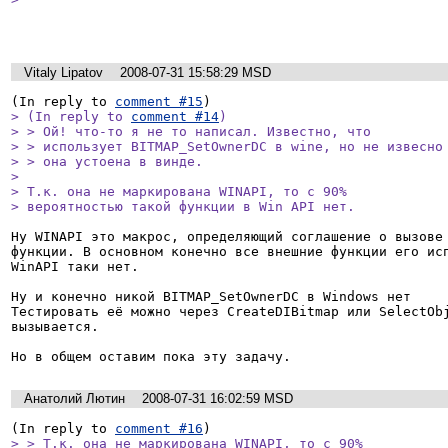
Vitaly Lipatov
2008-07-31 15:58:29 MSD
(In reply to 
comment #15
> (In reply to 
comment #14
)

> > Ой! что-то я не то написал. Известно, что

> > использует BITMAP_SetOwnerDC в wine, но не извесно 
> > она устоена в винде.

> 

> Т.к. она не маркирована WINAPI, то с 90%

> вероятностью такой функции в Win API нет.
Ну WINAPI это макрос, определяющий соглашение о вызове 
функции. В основном конечно все внешние функции его исп
WinAPI таки нет.

Ну и конечно никой BITMAP_SetOwnerDC в Windows нет

Тестировать её можно через CreateDIBitmap или SelectObj
вызывается.

Но в общем оставим пока эту задачу.
Анатолий Лютин
2008-07-31 16:02:59 MSD
(In reply to 
comment #16
> > Т.к. она не маркирована WINAPI, то с 90%
