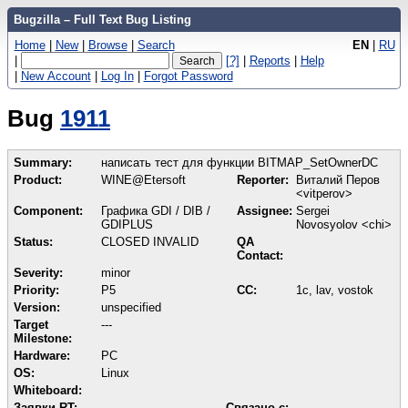
Bugzilla – Full Text Bug Listing
Home
|
New
|
Browse
|
Search
EN
|
RU
|
[?]
|
Reports
|
Help
|
New Account
|
Log In
|
Forgot Password
Bug
1911
Summary:
написать тест для функции BITMAP_SetOwnerDC
Product:
WINE@Etersoft
Reporter:
Виталий Перов
<vitperov>
Component:
Графика GDI / DIB /
Assignee:
Sergei
GDIPLUS
Novosyolov <chi>
Status:
CLOSED INVALID
QA
Contact:
Severity:
minor
Priority:
P5
CC:
1c, lav, vostok
Version:
unspecified
Target
---
Milestone:
Hardware:
PC
OS:
Linux
Whiteboard:
Заявки RT:
Связано с: