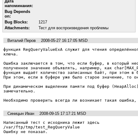
Дата
напоминания:
Bug Depends
on:
Bug Blocks:
1217
Attachments:
Тест для воспроизведения проблемы
Виталий Перов
2008-05-27 16:17:05 MSD
функция RegQueryValueExA служит для чтения определённог
ключа.

Ошибка заключается в том, что если буфер, в который нео
полученное значение объявлять, например, как char[MAX_P
функция выдаёт количество записанных байт, при этом в б
При этом, если в буфере уже было старое значение, то он
При динамическом выделении памяти под буфер (HeapAlloc)
замечательно.

Необходимо проверить всегда ли возникает такая ошибка,
Синицын Иван
2008-09-15 17:17:21 MSD
Написанный тест с исходника лежит здесь

/var/ftp/tmp/test_RegQueryValue

Ошибку не показал.