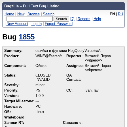
Bugzilla – Full Text Bug Listing
Home
|
New
|
Browse
|
Search
EN
|
RU
|
[?]
|
Reports
|
Help
|
New Account
|
Log In
|
Forgot Password
Bug
1855
Summary:
ошибка в функции RegQueryValueExA
Product:
WINE@Etersoft
Reporter:
Виталий Перов
<vitperov>
Component:
Общее
Assignee:
Виталий Перов
<vitperov>
Status:
CLOSED
QA
INVALID
Contact:
Severity:
minor
Priority:
P5
CC:
ivan, lav
Version:
1.0.9
Target Milestone:
---
Hardware:
PC
OS:
Linux
Whiteboard:
Заявки RT:
Связано с: