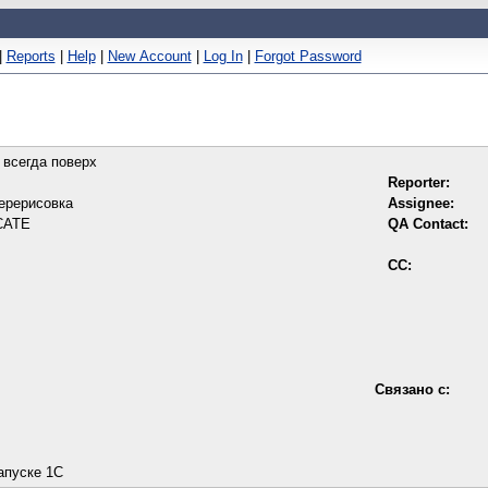
|
Reports
|
Help
|
New Account
|
Log In
|
Forgot Password
 всегда поверх
Reporter:
перерисовка
Assignee:
CATE
QA Contact:
CC:
Связано с:
запуске 1С