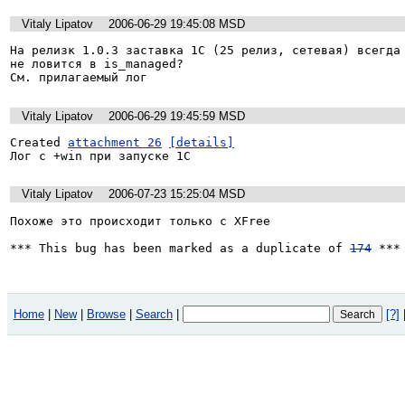
Vitaly Lipatov
2006-06-29 19:45:08 MSD
На релизк 1.0.3 заставка 1С (25 релиз, сетевая) всегда 
не ловится в is_managed? 

См. прилагаемый лог
Vitaly Lipatov
2006-06-29 19:45:59 MSD
Created 
attachment 26
[details]
Лог с +win при запуске 1С
Vitaly Lipatov
2006-07-23 15:25:04 MSD
Похоже это происходит только с XFree

*** This bug has been marked as a duplicate of 
174
 ***
Home
|
New
|
Browse
|
Search
|
[?]