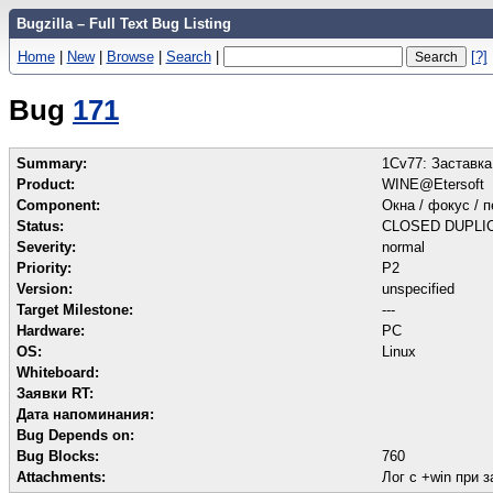
Bugzilla – Full Text Bug Listing
Home
|
New
|
Browse
|
Search
|
[?]
Bug
171
Summary:
1Cv77: Заставка
Product:
WINE@Etersoft
Component:
Окна / фокус / 
Status:
CLOSED DUPLI
Severity:
normal
Priority:
P2
Version:
unspecified
Target Milestone:
---
Hardware:
PC
OS:
Linux
Whiteboard:
Заявки RT:
Дата напоминания:
Bug Depends on:
Bug Blocks:
760
Attachments:
Лог с +win при 