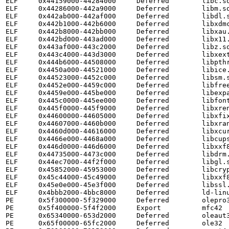
ELF     0x44159000-44284000     Deferred        libc.so
ELF     0x44286000-442a9000     Deferred        libm.so
ELF     0x442ab000-442af000     Deferred        libdl.s
ELF     0x442b1000-442b6000     Deferred        libxdmc
ELF     0x442b8000-442bb000     Deferred        libxau.
ELF     0x442bd000-443ad000     Deferred        libx11.
ELF     0x443af000-443c2000     Deferred        libz.so
ELF     0x443c4000-443d3000     Deferred        libxext
ELF     0x444b6000-44508000     Deferred        libpthr
ELF     0x4450a000-44521000     Deferred        libice.
ELF     0x44523000-4452c000     Deferred        libsm.s
ELF     0x4452e000-4459c000     Deferred        libfree
ELF     0x4459e000-445be000     Deferred        libexpa
ELF     0x445c0000-445ee000     Deferred        libfont
ELF     0x445f0000-445f9000     Deferred        libxren
ELF     0x44600000-44605000     Deferred        libxfix
ELF     0x44607000-4460b000     Deferred        libxran
ELF     0x4460d000-44616000     Deferred        libxcur
ELF     0x4466e000-4468a000     Deferred        libcups
ELF     0x446d0000-446d6000     Deferred        libxxf8
ELF     0x44735000-4473c000     Deferred        libdrm.
ELF     0x44ec7000-44f2f000     Deferred        libgl.s
ELF     0x45852000-45953000     Deferred        libcryp
ELF     0x45c44000-45c49000     Deferred        libxxf8
ELF     0x45e0e000-45e3f000     Deferred        libssl.
ELF     0x4bbb2000-4bbc8000     Deferred        ld-linu
PE      0x5f300000-5f329000     Deferred        olepro3
PE      0x5f400000-5f4f2000     Export          mfc42

PE      0x65340000-653d2000     Deferred        oleaut3
PE      0x65f00000-65fc2000     Deferred        ole32
