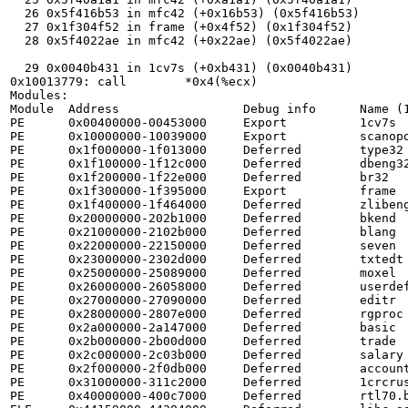
  26 0x5f416b53 in mfc42 (+0x16b53) (0x5f416b53)

  27 0x1f304f52 in frame (+0x4f52) (0x1f304f52)

  28 0x5f4022ae in mfc42 (+0x22ae) (0x5f4022ae)

  29 0x0040b431 in 1cv7s (+0xb431) (0x0040b431)

0x10013779: call        *0x4(%ecx)

Modules:

Module  Address                 Debug info      Name (1
PE      0x00400000-00453000     Export          1cv7s

PE      0x10000000-10039000     Export          scanopo
PE      0x1f000000-1f013000     Deferred        type32

PE      0x1f100000-1f12c000     Deferred        dbeng32
PE      0x1f200000-1f22e000     Deferred        br32

PE      0x1f300000-1f395000     Export          frame

PE      0x1f400000-1f464000     Deferred        zlibeng
PE      0x20000000-202b1000     Deferred        bkend

PE      0x21000000-2102b000     Deferred        blang

PE      0x22000000-22150000     Deferred        seven

PE      0x23000000-2302d000     Deferred        txtedt

PE      0x25000000-25089000     Deferred        moxel

PE      0x26000000-26058000     Deferred        userdef
PE      0x27000000-27090000     Deferred        editr

PE      0x28000000-2807e000     Deferred        rgproc

PE      0x2a000000-2a147000     Deferred        basic

PE      0x2b000000-2b00d000     Deferred        trade

PE      0x2c000000-2c03b000     Deferred        salary

PE      0x2f000000-2f0db000     Deferred        account
PE      0x31000000-311c2000     Deferred        1crcrus
PE      0x40000000-400c7000     Deferred        rtl70.b