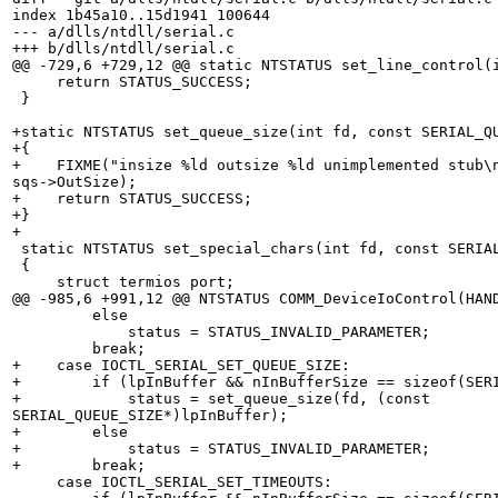
index 1b45a10..15d1941 100644

--- a/dlls/ntdll/serial.c

+++ b/dlls/ntdll/serial.c

@@ -729,6 +729,12 @@ static NTSTATUS set_line_control(i
     return STATUS_SUCCESS;

 }

+static NTSTATUS set_queue_size(int fd, const SERIAL_QU
+{

+    FIXME("insize %ld outsize %ld unimplemented stub\n
sqs->OutSize);

+    return STATUS_SUCCESS;

+}

+

 static NTSTATUS set_special_chars(int fd, const SERIAL_CHARS* sc)

 {

     struct termios port;

@@ -985,6 +991,12 @@ NTSTATUS COMM_DeviceIoControl(HAND
         else

             status = STATUS_INVALID_PARAMETER;

         break;

+    case IOCTL_SERIAL_SET_QUEUE_SIZE:

+        if (lpInBuffer && nInBufferSize == sizeof(SERI
+            status = set_queue_size(fd, (const 

SERIAL_QUEUE_SIZE*)lpInBuffer);

+        else

+            status = STATUS_INVALID_PARAMETER;

+        break;

     case IOCTL_SERIAL_SET_TIMEOUTS:
