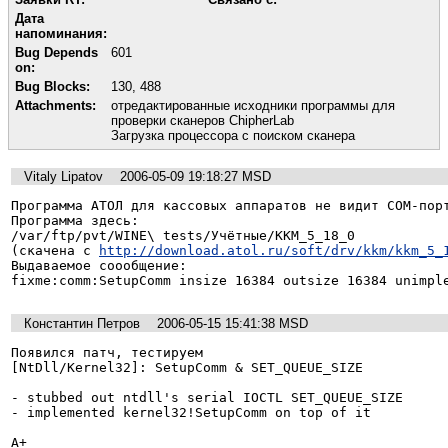
Дата
напоминания:
Bug Depends
601
on:
Bug Blocks:
130
,
488
Attachments:
отредактированные исходники программы для
проверки сканеров ChipherLab
Загрузка процессора с поиском сканера
Vitaly Lipatov
2006-05-09 19:18:27 MSD
Программа АТОЛ для кассовых аппаратов не видит COM-порт
Программа здесь: 

/var/ftp/pvt/WINE\ tests/Учётные/KKM_5_18_0 

(скачена с 
http://download.atol.ru/soft/drv/kkm/kkm_5_
Выдаваемое соообщение: 

fixme:comm:SetupComm insize 16384 outsize 16384 unimpl
Константин Петров
2006-05-15 15:41:38 MSD
Появился патч, тестируем

[NtDll/Kernel32]: SetupComm & SET_QUEUE_SIZE

- stubbed out ntdll's serial IOCTL SET_QUEUE_SIZE

- implemented kernel32!SetupComm on top of it

A+
