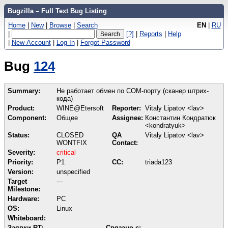
Bugzilla – Full Text Bug Listing
Home
|
New
|
Browse
|
Search
EN
|
RU
|
[?]
|
Reports
|
Help
|
New Account
|
Log In
|
Forgot Password
Bug
124
Summary:
Не работает обмен по COM-порту (сканер штрих-
кода)
Product:
WINE@Etersoft
Reporter:
Vitaly Lipatov <lav>
Component:
Общее
Assignee:
Константин Кондратюк
<kondratyuk>
Status:
CLOSED
QA
Vitaly Lipatov <lav>
WONTFIX
Contact:
Severity:
critical
Priority:
P1
CC:
triada123
Version:
unspecified
Target
---
Milestone:
Hardware:
PC
OS:
Linux
Whiteboard:
Заявки RT:
Связано с: