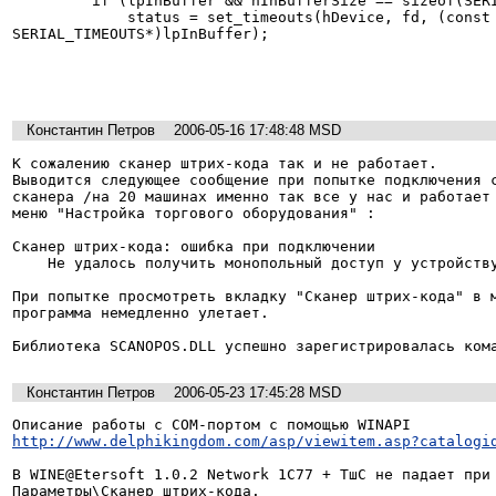
         if (lpInBuffer && nInBufferSize == sizeof(SERIAL_TIMEOUTS))

             status = set_timeouts(hDevice, fd, (const 

SERIAL_TIMEOUTS*)lpInBuffer);

Константин Петров
2006-05-16 17:48:48 MSD
К сожалению сканер штрих-кода так и не работает.

Выводится следующее сообщение при попытке подключения с
сканера /на 20 машинах именно так все у нас и работает 
меню "Настройка торгового оборудования" :

Сканер штрих-кода: ошибка при подключении

    Не удалось получить монопольный доступ у устройству

При попытке просмотреть вкладку "Сканер штрих-кода" в м
программа немедленно улетает.

Библиотека SCANOPOS.DLL успешно зарегистрировалась ком
Константин Петров
2006-05-23 17:45:28 MSD
http://www.delphikingdom.com/asp/viewitem.asp?catalogi
В WINE@Etersoft 1.0.2 Network 1С77 + ТшС не падает при 
Параметры\Сканер штрих-кода.
