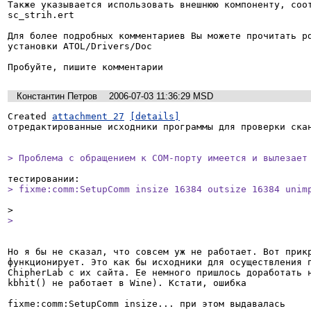
Также указывается использовать внешнюю компоненту, соот
sc_strih.ert

Для более подробных комментариев Вы можете прочитать pd
установки ATOL/Drivers/Doc

Пробуйте, пишите комментарии
Константин Петров
2006-07-03 11:36:29 MSD
Created 
attachment 27
[details]
отредактированные исходники программы для проверки скан
> Проблема с обращением к COM-порту имеется и вылезает
> fixme:comm:SetupComm insize 16384 outsize 16384 unim
>   
Но я бы не сказал, что совсем уж не работает. Вот прикр
функционирует. Это как бы исходники для осуществления п
ChipherLab с их сайта. Ее немного пришлось доработать н
kbhit() не работает в Wine). Кстати, ошибка

fixme:comm:SetupComm insize... при этом выдавалась