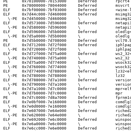
PE      0x70100000-70153000     Deferred        rpcrt4

PE      0x78000000-78044000     Deferred        msvcrt

ELF     0x7bf00000-7bf03000     Deferred        <wine-l
ELF     0x7d44c000-7d460000     Deferred        msimg32
  \-PE  0x7d450000-7d460000     \               msimg32

ELF     0x7d573000-7d596000     Deferred        netapi3
  \-PE  0x7d580000-7d596000     \               netapi32

ELF     0x7d596000-7d5b0000     Deferred        oledlg<
  \-PE  0x7d5a0000-7d5b0000     \               oledlg

PE      0x7d5b0000-7d708000     Deferred        vcl70.b
ELF     0x7d712000-7d72f000     Deferred        iphlpap
  \-PE  0x7d720000-7d72f000     \               iphlpapi

ELF     0x7d72f000-7d75a000     Deferred        ws2_32<
  \-PE  0x7d740000-7d75a000     \               ws2_32

ELF     0x7d75a000-7d774000     Deferred        wsock32
  \-PE  0x7d760000-7d774000     \               wsock32

ELF     0x7d774000-7d788000     Deferred        lz32<el
  \-PE  0x7d780000-7d788000     \               lz32

ELF     0x7d788000-7d7a1000     Deferred        version
  \-PE  0x7d790000-7d7a1000     \               version

ELF     0x7d7a1000-7d7c0000     Deferred        mpr<elf
  \-PE  0x7d7b0000-7d7c0000     \               mpr

PE      0x7d7c0000-7d8a7000     Deferred        fprnm1c
ELF     0x7e0bf000-7e160000     Deferred        comdlg3
  \-PE  0x7e0d0000-7e160000     \               comdlg32

ELF     0x7e607000-7e64e000     Deferred        riched2
  \-PE  0x7e620000-7e64e000     \               riched20

ELF     0x7e692000-7e6c0000     Deferred        winspoo
  \-PE  0x7e6a0000-7e6c0000     \               winspool

ELF     0x7e6cc000-7e6e0000     Deferred        riched3