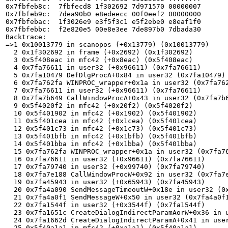
0x7fbfeb8c:  7fbfecd8 1f302692 7d971570 00000007

0x7fbfeb9c:  7dea90b0 e8edeecc 00f0eef2 00000000

0x7fbfebac:  1f3026e9 e3f5f3c1 e5f2ebe0 e8eaf1f0

0x7fbfebbc:  f2e820e5 00e8e3ee 7de897b0 7dbada30

Backtrace:

=>1 0x10013779 in scanopos (+0x13779) (0x10013779)

  2 0x1f302692 in frame (+0x2692) (0x1f302692)

  3 0x5f408eac in mfc42 (+0x8eac) (0x5f408eac)

  4 0x7fa76611 in user32 (+0x96611) (0x7fa76611)

  5 0x7fa10479 DefDlgProcA+0x84 in user32 (0x7fa10479)

  6 0x7fa762fa WINPROC_wrapper+0x1a in user32 (0x7fa762fa)

  7 0x7fa76611 in user32 (+0x96611) (0x7fa76611)

  8 0x7fa7b649 CallWindowProcA+0x43 in user32 (0x7fa7b649)

  9 0x5f4020f2 in mfc42 (+0x20f2) (0x5f4020f2)

  10 0x5f401902 in mfc42 (+0x1902) (0x5f401902)

  11 0x5f401cea in mfc42 (+0x1cea) (0x5f401cea)

  12 0x5f401c73 in mfc42 (+0x1c73) (0x5f401c73)

  13 0x5f401bfb in mfc42 (+0x1bfb) (0x5f401bfb)

  14 0x5f401bba in mfc42 (+0x1bba) (0x5f401bba)

  15 0x7fa762fa WINPROC_wrapper+0x1a in user32 (0x7fa762fa)

  16 0x7fa76611 in user32 (+0x96611) (0x7fa76611)

  17 0x7fa79740 in user32 (+0x99740) (0x7fa79740)

  18 0x7fa7e188 CallWindowProcW+0x92 in user32 (0x7fa7e188)

  19 0x7fa45943 in user32 (+0x65943) (0x7fa45943)

  20 0x7fa4a090 SendMessageTimeoutW+0x18e in user32 (0x7fa4a090)

  21 0x7fa4a0f1 SendMessageW+0x50 in user32 (0x7fa4a0f1)

  22 0x7fa1544f in user32 (+0x3544f) (0x7fa1544f)

  23 0x7fa1651c CreateDialogIndirectParamAorW+0x36 in user32 (0x7fa1651c)

  24 0x7fa1662d CreateDialogIndirectParamA+0x41 in user32 (0x7fa1662d)

  25 0x5f40a1a1 in mfc42 (+0xa1a1) (0x5f40a1a1)
