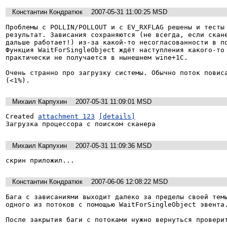
Константин Кондратюк
2007-05-31 11:00:25 MSD
Проблемы с POLLIN/POLLOUT и с EV_RXFLAG решены и тесты 
результат. Зависания сохраняются (не всегда, если скане
дальше работает!) из-за какой-то несогласованности в по
Функция WaitForSingleObject ждёт наступления какого-то 
практически не получается в нынешнем wine+1C. 

Очень странно про загрузку системы. Обычно поток повиса
(<1%).
Михаил Карпухин
2007-05-31 11:09:01 MSD
Created 
attachment 123
[details]
Загрузка процессора с поиском сканера
Михаил Карпухин
2007-05-31 11:09:36 MSD
скрин приложил...
Константин Кондратюк
2007-06-06 12:08:22 MSD
Бага с зависаниями выходит далеко за пределы своей темы
одного из потоков с помощью WaitForSingleObject эвента.
После закрытия баги с потоками нужно вернуться провери