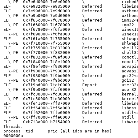
  \-PE  0x7e6d0000-7e6e0000     \               riched32

ELF     0x7e932000-7e935000     Deferred        libwine
ELF     0x7e99d000-7e9d0000     Deferred        uxtheme
  \-PE  0x7e9b0000-7e9d0000     \               uxtheme

ELF     0x7f65c000-7f678000     Deferred        imm32<e
  \-PE  0x7f660000-7f678000     \               imm32

ELF     0x7f678000-7f6fa000     Deferred        winex11
  \-PE  0x7f690000-7f6fa000     \               winex11

ELF     0x7f6fa000-7f755000     Deferred        shlwapi
  \-PE  0x7f710000-7f755000     \               shlwapi

ELF     0x7f755000-7f832000     Deferred        shell32
  \-PE  0x7f770000-7f832000     \               shell32

ELF     0x7f832000-7f8ef000     Deferred        comctl3
  \-PE  0x7f840000-7f8ef000     \               comctl32

ELF     0x7f8ef000-7f930000     Deferred        advapi3
  \-PE  0x7f900000-7f930000     \               advapi32

ELF     0x7f930000-7f9bd000     Deferred        gdi32<e
  \-PE  0x7f940000-7f9bd000     \               gdi32

ELF     0x7f9bd000-7faf0000     Export          user32<
  \-PE  0x7f9e0000-7faf0000     \               user32

ELF     0x7fc30000-7fd30000     Deferred        kernel3
  \-PE  0x7fc50000-7fd30000     \               kernel32

ELF     0x7fe41000-7ff37000     Deferred        libwine
ELF     0x7ff54000-7ff5e000     Deferred        libnss_
ELF     0x7ff62000-7ffe0000     Deferred        ntdll<e
  \-PE  0x7ff70000-7ffe0000     \               ntdll

ELF     0xb7f3a000-b7f54000     Deferred        libwine
Threads:

process  tid      prio (all id:s are in hex)

0000000a
