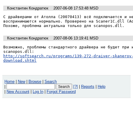
Константин Кондратюк
2007-06-08 17:53:48 MSD
С драйверами от Атолла (20070413) всё подключается и не
воспринимаются нормально. Проверено на Scaner1C.dll (Ad
Константин Кондратюк
2007-08-06 13:19:41 MSD
Возможно, проблемы стандартного драйвера не будет при и
http://softsearch.ru/programs/139-272-draiver-skanerov
download.shtml
Home
|
New
|
Browse
|
Search
|
[?]
|
Reports
|
Help
|
New Account
|
Log In
|
Forgot Password