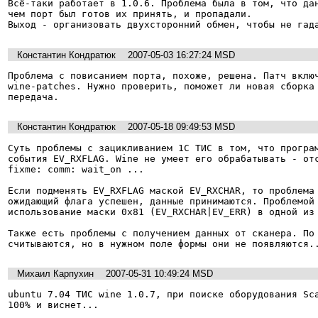
Всё-таки работает в 1.0.6. Проблема была в том, что дан
чем порт был готов их принять, и пропадали.

Выход - организовать двухсторонний обмен, чтобы не гад
Константин Кондратюк
2007-05-03 16:27:24 MSD
Проблема с повисанием порта, похоже, решена. Патч включ
wine-patches. Нужно проверить, поможет ли новая сборка 
передача.
Константин Кондратюк
2007-05-18 09:49:53 MSD
Суть проблемы с зацикливанием 1С ТИС в том, что програм
события EV_RXFLAG. Wine не умеет его обрабатывать - отс
fixme: comm: wait_on ...

Если подменять EV_RXFLAG маской EV_RXCHAR, то проблема 
ожидающий флага успешен, данные принимаются. Проблемой 
использование маски 0x81 (EV_RXCHAR|EV_ERR) в одной из 
Также есть проблемы с получением данных от сканера. По 
считываются, но в нужном поле формы они не появляются.
Михаил Карпухин
2007-05-31 10:49:24 MSD
ubuntu 7.04 ТИС wine 1.0.7, при поиске оборудования Sca
100% и виснет...