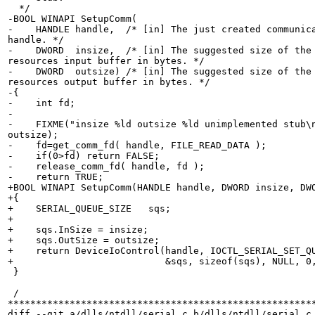
  */

-BOOL WINAPI SetupComm(

-    HANDLE handle,  /* [in] The just created communica
handle. */

-    DWORD  insize,  /* [in] The suggested size of the 
resources input buffer in bytes. */

-    DWORD  outsize) /* [in] The suggested size of the 
resources output buffer in bytes. */

-{

-    int fd;

-

-    FIXME("insize %ld outsize %ld unimplemented stub\n
outsize);

-    fd=get_comm_fd( handle, FILE_READ_DATA );

-    if(0>fd) return FALSE;

-    release_comm_fd( handle, fd );

-    return TRUE;

+BOOL WINAPI SetupComm(HANDLE handle, DWORD insize, DWO
+{

+    SERIAL_QUEUE_SIZE   sqs;

+

+    sqs.InSize = insize;

+    sqs.OutSize = outsize;

+    return DeviceIoControl(handle, IOCTL_SERIAL_SET_QU
+                           &sqs, sizeof(sqs), NULL, 0,
 }

 /

*******************************************************
diff --git a/dlls/ntdll/serial.c b/dlls/ntdll/serial.c
