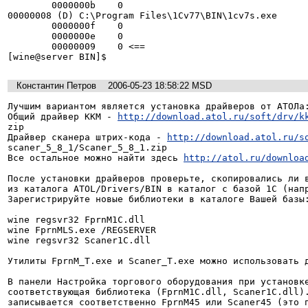
        0000000b    0

00000008 (D) C:\Program Files\1Cv77\BIN\1cv7s.exe

        0000000f    0

        0000000e    0

        00000009    0 <==

[wine@server BIN]$
Константин Петров
2006-05-23 18:58:22 MSD
Лучшим вариантом является установка драйверов от АТОЛа:
Общий драйвер ККМ - 
http://download.atol.ru/soft/drv/k
zip

Драйвер сканера штрих-кода - 
http://download.atol.ru/s
scaner_5_8_1/Scaner_5_8_1.zip

Все остальное можно найти здесь 
http://atol.ru/downloa
После установки драйверов проверьте, скопировались ли в
из каталога ATOL/Drivers/BIN в каталог с базой 1С (напр
Зарегистрируйте новые библиотеки в каталоге Вашей базы:
wine regsvr32 FprnM1C.dll

wine FprnMLS.exe /REGSERVER

wine regsvr32 Scaner1C.dll

Утилиты FprnM_T.exe и Scaner_T.exe можно использовать д
В панели Настройка торгового оборудования при установке
соответствующая библиотека (FprnM1C.dll, Scaner1C.dll).
записывается соответственно FprnM45 или Scaner45 (это п