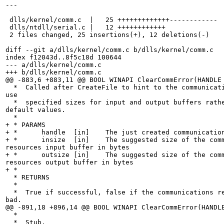
---

 dlls/kernel/comm.c  |   25 +++++++++++++------------

 dlls/ntdll/serial.c |   12 ++++++++++++

 2 files changed, 25 insertions(+), 12 deletions(-)

diff --git a/dlls/kernel/comm.c b/dlls/kernel/comm.c

index f12043d..8f5c18d 100644

--- a/dlls/kernel/comm.c

+++ b/dlls/kernel/comm.c

@@ -883,6 +883,11 @@ BOOL WINAPI ClearCommError(HANDLE 
  *  Called after CreateFile to hint to the communication resource to 

use

  *  specified sizes for input and output buffers rather than the 

default values.

  *

+ * PARAMS

+ *      handle  [in]    The just created communication
+ *      insize  [in]    The suggested size of the comm
resources input buffer in bytes

+ *      outsize [in]    The suggested size of the comm
resources output buffer in bytes

+ *

  * RETURNS

  *

  *  True if successful, false if the communications resource handle is 

bad.

@@ -891,18 +896,14 @@ BOOL WINAPI ClearCommError(HANDLE
  *

  *  Stub.
