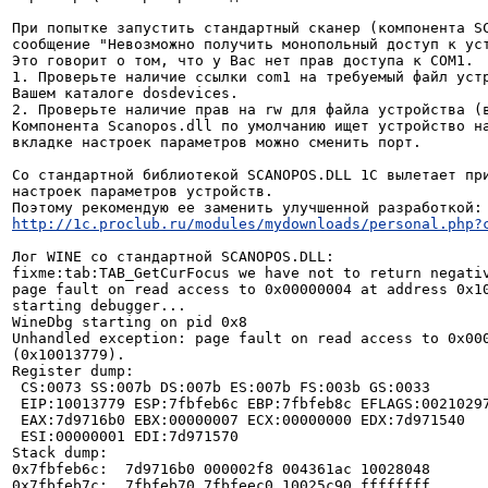
При попытке запустить стандартный сканер (компонента SC
сообщение "Невозможно получить монопольный доступ к уст
Это говорит о том, что у Вас нет прав доступа к COM1.

1. Проверьте наличие ссылки com1 на требуемый файл устр
Вашем каталоге dosdevices.

2. Проверьте наличие прав на rw для файла устройства (в
Компонента Scanopos.dll по умолчанию ищет устройство на
вкладке настроек параметров можно сменить порт.

Со стандартной библиотекой SCANOPOS.DLL 1C вылетает при
настроек параметров устройств.

http://1c.proclub.ru/modules/mydownloads/personal.php?
Лог WINE со стандартной SCANOPOS.DLL:

fixme:tab:TAB_GetCurFocus we have not to return negativ
page fault on read access to 0x00000004 at address 0x10
starting debugger...

WineDbg starting on pid 0x8

Unhandled exception: page fault on read access to 0x000
(0x10013779).

Register dump:

 CS:0073 SS:007b DS:007b ES:007b FS:003b GS:0033

 EIP:10013779 ESP:7fbfeb6c EBP:7fbfeb8c EFLAGS:00210297(   - 00     RISAP1C)

 EAX:7d9716b0 EBX:00000007 ECX:00000000 EDX:7d971540

 ESI:00000001 EDI:7d971570

Stack dump:

0x7fbfeb6c:  7d9716b0 000002f8 004361ac 10028048

0x7fbfeb7c:  7fbfeb70 7fbfeec0 10025c90 ffffffff
