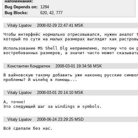
напоминания:
Bug Depends on:
1284
Bug Blocks:
620
,
42
,
777
Vitaly Lipatov
2008-02-29 22:47:41 MSK
Чтобы интерфейс нормально отрисовывался, нужен аналог t
который по сути на малых размерах выглядит как растровы
Использование MS Shell Dlg неприемлемо, потому что он р
востребованных размеров, а значит часто может сказыват
Константин Кондратюк
2008-03-01 19:34:56 MSK
В вайновскую тахому добавить уже наконец русские символ
проблемы? И winehq в помощь...
Vitaly Lipatov
2008-03-01 20:14:10 MSK
А, точно!

Это следующий шаг за windings и symbols.
Vitaly Lipatov
2008-06-24 23:29:25 MSD
Всё сделали без нас.