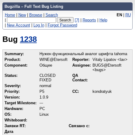
Bugzilla – Full Text Bug Listing
Home
|
New
|
Browse
|
Search
EN
|
RU
|
[?]
|
Reports
|
Help
|
New Account
|
Log In
|
Forgot Password
Bug
1238
Summary:
Нужен функциональный аналог шрифта tahoma
Product:
WINE@Etersoft
Reporter:
Vitaly Lipatov <lav>
Component:
Общее
Assignee:
BUGS@Etersoft
<bugs>
Status:
CLOSED
QA
FIXED
Contact:
Severity:
normal
Priority:
P5
CC:
kondratyuk
Version:
1.0.9
Target Milestone:
---
Hardware:
PC
OS:
Linux
Whiteboard:
Заявки RT:
Связано с:
Дата