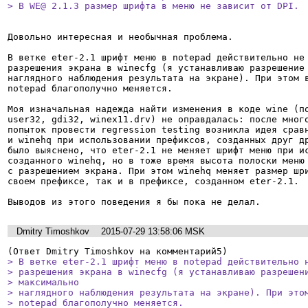
> В WE@ 2.1.3 размер шрифта в меню не зависит от DPI.
Довольно интересная и необычная проблема.

В ветке eter-2.1 шрифт меню в notepad действительно не 
разрешения экрана в winecfg (я устанавливаю разрешение 
наглядного наблюдения результата на экране). При этом в
notepad благополучно меняется.

Моя изначальная надежда найти изменения в коде wine (по
user32, gdi32, winex11.drv) не оправдалась: после много
попыток провести regression testing возникла идея сравн
и winehq при использовании префиксов, созданных друг др
было выяснено, что eter-2.1 не меняет шрифт меню при ис
созданного winehq, но в тоже время высота полоски меню 
с разрешением экрана. При этом winehq меняет размер шри
своем префиксе, так и в префиксе, созданном eter-2.1.

Выводов из этого поведения я бы пока не делал.
Dmitry Timoshkov
2015-07-29 13:58:06 MSK
> В ветке eter-2.1 шрифт меню в notepad действительно н
> разрешения экрана в winecfg (я устанавливаю разрешени
> максимально

> наглядного наблюдения результата на экране). При этом
> notepad благополучно меняется.
