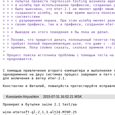
> > > попыток провести regression testing возникла идея
> > > и winehq при использовании префиксов, созданных д
> > > было выяснено, что eter-2.1 не меняет шрифт меню 
> > > созданного winehq, но в тоже время высота полоски
> > > соответствии

> > > с разрешением экрана. При этом winehq меняет разм
> > > своем префиксе, так и в префиксе, созданном eter-
> > > 

> > > Выводов из этого поведения я бы пока не делал.

> > 

> > Похоже, что придется делать полноценный reverse-reg
> > требует полной перекомпиляции wine, что даже с --di
> > времени. Пока сложно сказать, сколько времени это з
> 

> Процесс поиска источника проблемы с помощью теста на 
> продолжается.
С помощью привлечения второго компьютера и выполнения r
одновременно на двух системах процесс заврешен и патч с
для включения в ветку eter-2.1.

Константин и Виталий, пожалуйста протестируйте исправл
Konstantin Artyushkin
2015-07-31 16:02:21 MSK
Проверил в бутылке swine 2.1 test/aa 

wine-etersoft-gl-2.1.3-alt24.M70P.25
