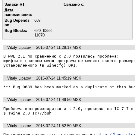
Заявки RT:
Связано с:
Дата
напоминания:
Bug Depends
687
on:
Bug Blocks:
620
,
9358
,
11070
Vitaly Lipatov
2015-07-24 11:28:17 MSK
В W@E 2.1 по сравнению с 2.0 появилась проблема:

шрифты в главном меню программ не меняют своего размера
установленного (в winecfg) DPI.
Vitaly Lipatov
2015-07-24 11:45:19 MSK
*** Bug 9689 has been marked as a duplicate of this bu
Vitaly Lipatov
2015-07-24 11:48:50 MSK
Проблема воспроизводится и в 2.0, проверял на 1С 7.7 в

$ swine 2.0 1c77/buh
Vitaly Lipatov
2015-07-24 11:52:50 MSK
Подтверждаю результаты тестирования из 
http://bugs.ete