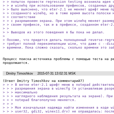
> > попыток провести regression testing возникла идея с
> > и winehq при использовании префиксов, созданных дру
> > было выяснено, что eter-2.1 не меняет шрифт меню пр
> > созданного winehq, но в тоже время высота полоски м
> > соответствии

> > с разрешением экрана. При этом winehq меняет размер
> > своем префиксе, так и в префиксе, созданном eter-2.
> > 

> > Выводов из этого поведения я бы пока не делал.

> 

> Похоже, что придется делать полноценный reverse-regre
> требует полной перекомпиляции wine, что даже с --disa
> времени. Пока сложно сказать, сколько времени это за
Процесс поиска источника проблемы с помощью теста на ре
продолжается.
Dmitry Timoshkov
2015-07-31 13:02:31 MSK
> > > В ветке eter-2.1 шрифт меню в notepad действитель
> > > разрешения экрана в winecfg (я устанавливаю разре
> > > максимально

> > > наглядного наблюдения результата на экране). При 
> > > notepad благополучно меняется.

> > > 

> > > Моя изначальная надежда найти изменения в коде wi
> > > user32, gdi32, winex11.drv) не оправдалась: после