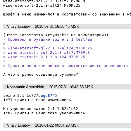
wine-etersoft-sql-2.1.3-alt7.M70P.8

wine-etersoft-2.1.3-alt24.M70P.25

Шрифт в меню изменился в соответствии со значением в w
Vitaly Lipatov
2015-07-31 16:30:46 MSK
> Проверил в бутылке swine 2.1 test/aa 

> 

> wine-etersoft-gl-2.1.3-alt24.M70P.25

> wine-etersoft-sql-2.1.3-alt7.M70P.8

> wine-etersoft-2.1.3-alt24.M70P.25

> 

> Шрифт в меню изменился в соответствии со значением в
А что в ранее созданной бутылке?
Konstantin Artyushkin
2015-07-31 16:48:58 MSK
swine 2.1 1c77/
bugs8745
1с77 шрифты в меню изменились

На удивление swine 2.1 1c82/1c82

1с82 шрифты в меню тоже увеличились
Vitaly Lipatov
2016-01-22 00:54:20 MSK