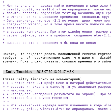
> 

> Моя изначальная надежда найти изменения в коде wine (
> user32, gdi32, winex11.drv) не оправдалась: после мно
> попыток провести regression testing возникла идея сра
> и winehq при использовании префиксов, созданных друг 
> было выяснено, что eter-2.1 не меняет шрифт меню при 
> созданного winehq, но в тоже время высота полоски мен
> соответствии

> с разрешением экрана. При этом winehq меняет размер ш
> своем префиксе, так и в префиксе, созданном eter-2.1.
> 

> Выводов из этого поведения я бы пока не делал.
Похоже, что придется делать полноценный reverse-regress
требует полной перекомпиляции wine, что даже с --disabl
времени. Пока сложно сказать, сколько времени это займ
Dmitry Timoshkov
2015-07-30 13:04:17 MSK
> > В ветке eter-2.1 шрифт меню в notepad действительно
> > разрешения экрана в winecfg (я устанавливаю разреше
> > максимально

> > наглядного наблюдения результата на экране). При эт
> > notepad благополучно меняется.

> > 

> > Моя изначальная надежда найти изменения в коде wine
> > user32, gdi32, winex11.drv) не оправдалась: после м