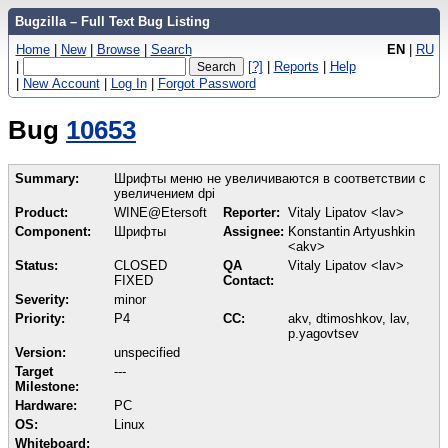
Bugzilla – Full Text Bug Listing
Home
|
New
|
Browse
|
Search
EN
|
RU
|
[?]
|
Reports
|
Help
|
New Account
|
Log In
|
Forgot Password
Bug
10653
Summary:
Шрифты меню не увеличиваются в соответствии с
увеличением dpi
Product:
WINE@Etersoft
Reporter:
Vitaly Lipatov <lav>
Component:
Шрифты
Assignee:
Konstantin Artyushkin
<akv>
Status:
CLOSED
QA
Vitaly Lipatov <lav>
FIXED
Contact:
Severity:
minor
Priority:
P4
CC:
akv, dtimoshkov, lav,
p.yagovtsev
Version:
unspecified
Target
---
Milestone:
Hardware:
PC
OS:
Linux
Whiteboard: