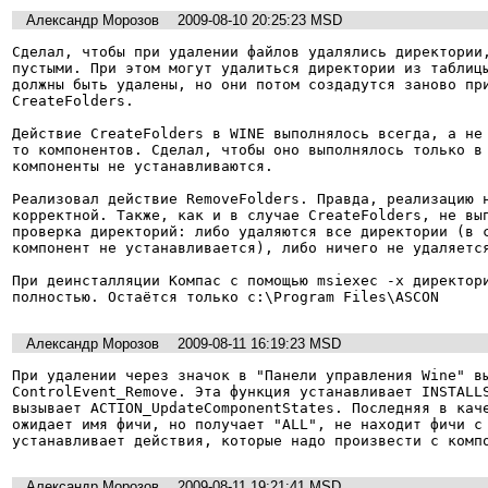
Александр Морозов
2009-08-10 20:25:23 MSD
Сделал, чтобы при удалении файлов удалялись директории,
пустыми. При этом могут удалиться директории из таблицы
должны быть удалены, но они потом создадутся заново при
CreateFolders.

Действие CreateFolders в WINE выполнялось всегда, а не
то компонентов. Сделал, чтобы оно выполнялось только в 
компоненты не устанавливаются.

Реализовал действие RemoveFolders. Правда, реализацию н
корректной. Также, как и в случае CreateFolders, не вып
проверка директорий: либо удаляются все директории (в с
компонент не устанавливается), либо ничего не удаляется
При деинсталляции Компас с помощью msiexec -x директори
полностью. Остаётся только c:\Program Files\ASCON
Александр Морозов
2009-08-11 16:19:23 MSD
При удалении через значок в "Панели управления Wine" вы
ControlEvent_Remove. Эта функция устанавливает INSTALLS
вызывает ACTION_UpdateComponentStates. Последняя в каче
ожидает имя фичи, но получает "ALL", не находит фичи с 
Александр Морозов
2009-08-11 19:21:41 MSD