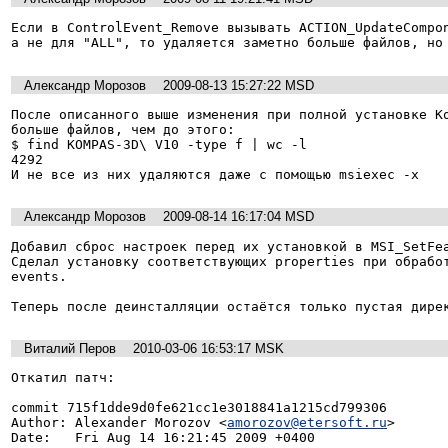
Если в ControlEvent_Remove вызывать ACTION_UpdateCompon
Александр Морозов
2009-08-13 15:27:22 MSD
После описанного выше изменения при полной установке Ко
больше файлов, чем до этого:

$ find KOMPAS-3D\ V10 -type f | wc -l

4292

Александр Морозов
2009-08-14 16:17:04 MSD
Добавил сброс настроек перед их установкой в MSI_SetFea
Сделал установку соответствующих properties при обработ
events.

Виталий Перов
2010-03-06 16:53:17 MSK
Откатил патч:

commit 715f1dde9d0fe621cc1e3018841a1215cd799306

Author: Alexander Morozov <
amorozov@etersoft.ru
>

Date:   Fri Aug 14 16:21:45 2009 +0400
