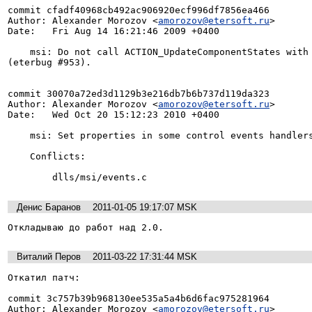
commit cfadf40968cb492ac906920ecf996df7856ea466

Author: Alexander Morozov <
amorozov@etersoft.ru
>

Date:   Fri Aug 14 16:21:46 2009 +0400

    msi: Do not call ACTION_UpdateComponentStates with "ALL" as a second argument 
(eterbug #953).

commit 30070a72ed3d1129b3e216db7b6b737d119da323

Author: Alexander Morozov <
amorozov@etersoft.ru
>

Date:   Wed Oct 20 15:12:23 2010 +0400

    msi: Set properties in some control events handlers (eterbug #953).

    Conflicts:

        dlls/msi/events.c
Денис Баранов
2011-01-05 19:17:07 MSK
Откладываю до работ над 2.0.
Виталий Перов
2011-03-22 17:31:44 MSK
Откатил патч:

commit 3c757b39b968130ee535a5a4b6d6fac975281964

Author: Alexander Morozov <
amorozov@etersoft.ru
>
