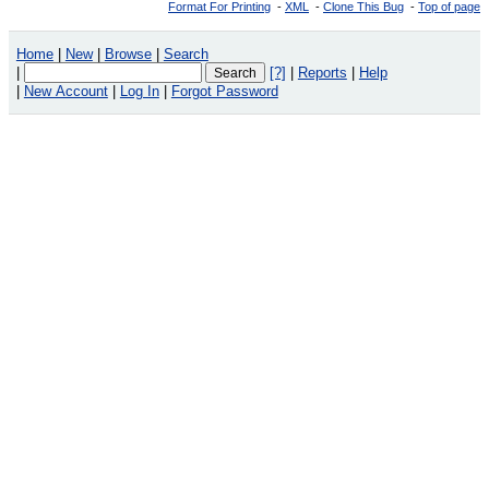
Format For Printing
-
XML
-
Clone This Bug
-
Top of page
Home
|
New
|
Browse
|
Search
|
[?]
|
Reports
|
Help
|
New Account
|
Log In
|
Forgot Password