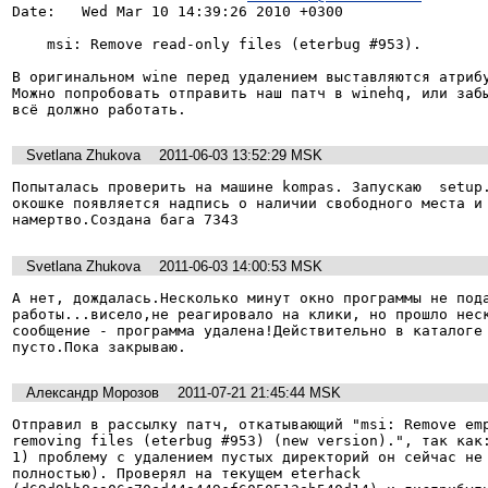
Date:   Wed Mar 10 14:39:26 2010 +0300

    msi: Remove read-only files (eterbug #953).

В оригинальном wine перед удалением выставляются атрибу
Можно попробовать отправить наш патч в winehq, или забы
всё должно работать.
Svetlana Zhukova
2011-06-03 13:52:29 MSK
Попыталась проверить на машине kompas. Запускаю  setup.
окошке появляется надпись о наличии свободного места и 
намертво.Создана бага 7343
Svetlana Zhukova
2011-06-03 14:00:53 MSK
А нет, дождалась.Несколько минут окно программы не пода
работы...висело,не реагировало на клики, но прошло неск
сообщение - программа удалена!Действительно в каталоге 
пусто.Пока закрываю.
Александр Морозов
2011-07-21 21:45:44 MSK
Отправил в рассылку патч, откатывающий "msi: Remove emp
removing files (eterbug #953) (new version).", так как:
1) проблему с удалением пустых директорий он сейчас не 
полностью). Проверял на текущем eterhack 