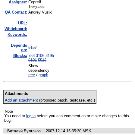
Assignee:
Сергей
Тимушев
QA Contact:
Andrey Vusik
URL:
Whiteboard:
Keywords:
Depends
5157
on:
Blocks:
753
3106
3195
5101
5513
Show
dependency
tree
/
graph
Attachments
Add an attachment
(proposed patch, testcase, etc.)
Note
You need to
log in
before you can comment on or make changes to this
bug.
Виталий Булгаков
2007-12-14 15:35:30 MSK