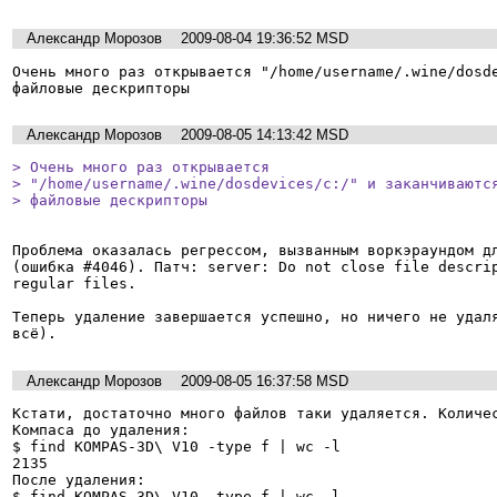
Александр Морозов
2009-08-04 19:36:52 MSD
Очень много раз открывается "/home/username/.wine/dosde
Александр Морозов
2009-08-05 14:13:42 MSD
> Очень много раз открывается

> "/home/username/.wine/dosdevices/c:/" и заканчиваются
> файловые дескрипторы
Проблема оказалась регрессом, вызванным воркэраундом дл
(ошибка #4046). Патч: server: Do not close file descrip
regular files.

Теперь удаление завершается успешно, но ничего не удаля
Александр Морозов
2009-08-05 16:37:58 MSD
Кстати, достаточно много файлов таки удаляется. Количес
Компаса до удаления:

$ find KOMPAS-3D\ V10 -type f | wc -l

2135

После удаления:

$ find KOMPAS-3D\ V10 -type f | wc -l
