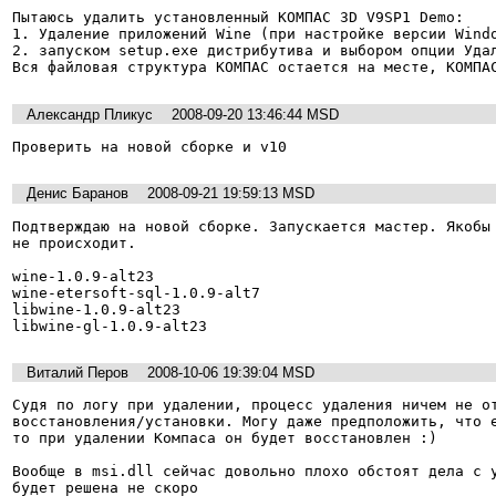
Пытаюсь удалить установленный КОМПАС 3D V9SP1 Demo:

1. Удаление приложений Wine (при настройке версии Windo
2. запуском setup.exe дистрибутива и выбором опции Удал
Вся файловая структура КОМПАС остается на месте, КОМПА
Александр Пликус
2008-09-20 13:46:44 MSD
Проверить на новой сборке и v10
Денис Баранов
2008-09-21 19:59:13 MSD
Подтверждаю на новой сборке. Запускается мастер. Якобы 
не происходит.

wine-1.0.9-alt23

wine-etersoft-sql-1.0.9-alt7

libwine-1.0.9-alt23

libwine-gl-1.0.9-alt23
Виталий Перов
2008-10-06 19:39:04 MSD
Судя по логу при удалении, процесс удаления ничем не от
восстановления/установки. Могу даже предположить, что е
то при удалении Компаса он будет восстановлен :)

Вообще в msi.dll сейчас довольно плохо обстоят дела с у
будет решена не скоро