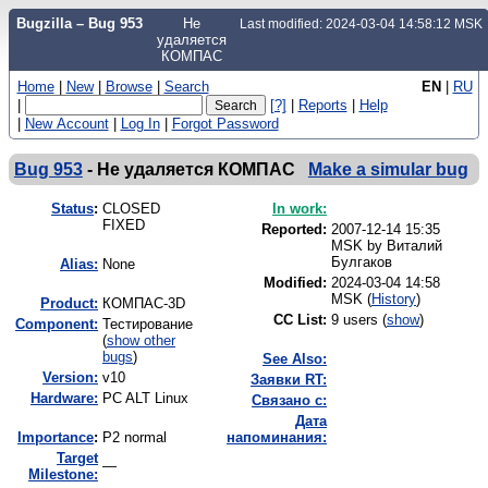
Bugzilla – Bug 953
Не
Last modified: 2024-03-04 14:58:12 MSK
удаляется
КОМПАС
Home
|
New
|
Browse
|
Search
EN
|
RU
|
[?]
|
Reports
|
Help
|
New Account
|
Log In
|
Forgot Password
Bug 953
-
Не удаляется КОМПАС
Make a simular bug
Status
:
CLOSED
In work:
FIXED
Reported:
2007-12-14 15:35
MSK by
Виталий
Булгаков
Alias:
None
Modified:
2024-03-04 14:58
MSK (
History
)
Product:
КОМПАС-3D
CC List:
9 users
(
show
)
Component:
Тестирование
(
show other
bugs
)
See Also:
Version:
v10
Заявки RT:
Hardware:
PC ALT Linux
Связано с:
Дата
I
mportance
:
P2 normal
напоминания:
Target
—
Milestone: