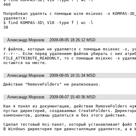
460

Попробовал удалять с помощью wine msiexec -x KOMPAS-3D_
удаляется:

$ find KOMPAS-3D\ V10 -type f | wc -l

Александр Морозов
2009-08-05 18:26:12 MSD
У файлов, которые не удаляются с помощью msiexec -x, у
r--r--. Если перед удалением файлов убирать с них атриб
FILE_ATTRIBUTE_READONLY, то с помощью msiexec -x удаляю
Александр Морозов
2009-08-05 18:31:34 MSD
Александр Морозов
2009-08-07 15:40:36 MSD
Как я понял из документации, действие RemoveFolders нуж
пустых директорий, создаваемых CreateFolders. Директори
компонентов, должны удаляться и без этого действия.

Сделал тестовый msi-пакет, который устанавливает файл t