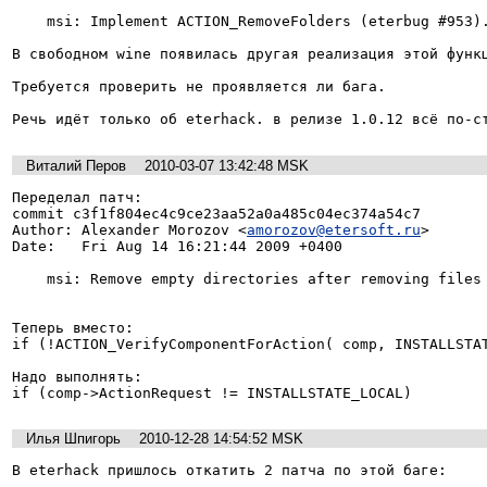
    msi: Implement ACTION_RemoveFolders (eterbug #953).

В свободном wine появилась другая реализация этой функц
Требуется проверить не проявляется ли бага.

Речь идёт только об eterhack. в релизе 1.0.12 всё по-с
Виталий Перов
2010-03-07 13:42:48 MSK
Переделал патч:

commit c3f1f804ec4c9ce23aa52a0a485c04ec374a54c7

Author: Alexander Morozov <
amorozov@etersoft.ru
>

Date:   Fri Aug 14 16:21:44 2009 +0400

    msi: Remove empty directories after removing files (eterbug #953).

Теперь вместо:

if (!ACTION_VerifyComponentForAction( comp, INSTALLSTAT
Надо выполнять:

if (comp->ActionRequest != INSTALLSTATE_LOCAL)
Илья Шпигорь
2010-12-28 14:54:52 MSK
В eterhack пришлось откатить 2 патча по этой баге:
