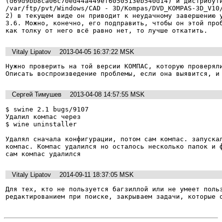
(d69d9bb8ca06c70ed44a449ef6050513eb540d14) и дистрибути
/var/ftp/pvt/Windows/CAD - 3D/Kompas/DVD_KOMPAS-3D_V10/
2) в текущем виде он приводит к неудачному завершению у
3.6. Можно, конечно, его подправить, чтобы он этой проб
как толку от него всё равно нет, то лучше откатить.
Vitaly Lipatov
2013-04-05 16:37:22 MSK
Нужно проверить на той версии КОМПАС, которую проверяли
Описать воспроизведение проблемы, если она выявится, и
Сергей Тимушев
2013-04-08 14:57:55 MSK
$ swine 2.1 bugs/9107

Удалил компас через 

$ wine uninstaller

Удалял сначала конфигурации, потом сам компас. запускал
компас. Компас удалился но осталось несколько папок и ф
сам компас удалился
Vitaly Lipatov
2014-09-11 18:37:05 MSK
Для тех, кто не пользуется багзиллой или не умеет польз
редактированием при поиске, закрываем задачи, которые 