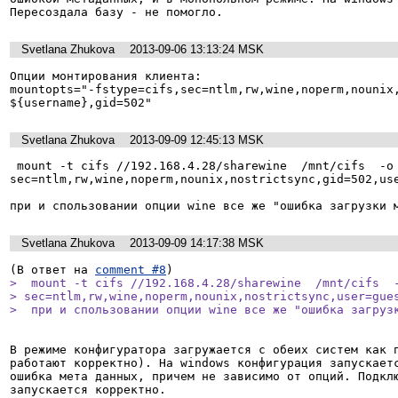
Пересоздала базу - не помогло.
Svetlana Zhukova
2013-09-06 13:13:24 MSK
Опции монтирования клиента:

mountopts="-fstype=cifs,sec=ntlm,rw,wine,noperm,nounix,
${username},gid=502"
Svetlana Zhukova
2013-09-09 12:45:13 MSK
 mount -t cifs //192.168.4.28/sharewine  /mnt/cifs  -o 
sec=ntlm,rw,wine,noperm,nounix,nostrictsync,gid=502,use
при и спользовании опции wine все же "ошибка загрузки 
Svetlana Zhukova
2013-09-09 14:17:38 MSK
(В ответ на 
comment #8
>  mount -t cifs //192.168.4.28/sharewine  /mnt/cifs  -
> sec=ntlm,rw,wine,noperm,nounix,nostrictsync,user=gues
>  при и спользовании опции wine все же "ошибка загруз
В режиме конфигуратора загружается с обеих систем как п
работают корректно). На windows конфигурация запускаетс
ошибка мета данных, причем не зависимо от опций. Подклю
запускается корректно.