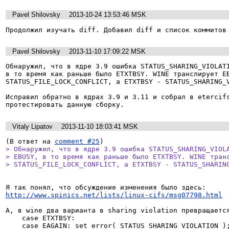
Pavel Shilovsky
2013-10-24 13:53:46 MSK
Продолжил изучать diff. Добавил diff и список коммитов
Pavel Shilovsky
2013-11-10 17:09:22 MSK
Обнаружил, что в ядре 3.9 ошибка STATUS_SHARING_VIOLATI
в то время как раньше было ETXTBSY. WINE транслирует EB
STATUS_FILE_LOCK_CONFLICT, а ETXTBSY - STATUS_SHARING_V
Исправил обратно в ядрах 3.9 и 3.11 и собрал в etercifs
протестировать данную сборку.
Vitaly Lipatov
2013-11-10 18:03:41 MSK
(В ответ на 
comment #25
> Обнаружил, что в ядре 3.9 ошибка STATUS_SHARING_VIOLA
> EBUSY, в то время как раньше было ETXTBSY. WINE транс
> STATUS_FILE_LOCK_CONFLICT, а ETXTBSY - STATUS_SHARIN
http://www.spinics.net/lists/linux-cifs/msg07798.html
А, в wine два варианта в sharing violation превращается
    case ETXTBSY:

    case EAGAIN: set_error( STATUS_SHARING_VIOLATION ); break;
