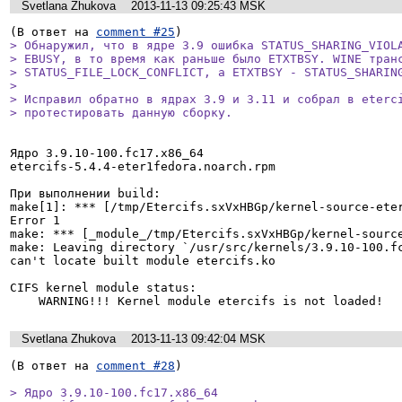
Svetlana Zhukova
2013-11-13 09:25:43 MSK
(В ответ на 
comment #25
> Обнаружил, что в ядре 3.9 ошибка STATUS_SHARING_VIOLA
> EBUSY, в то время как раньше было ETXTBSY. WINE транс
> STATUS_FILE_LOCK_CONFLICT, а ETXTBSY - STATUS_SHARING
> 

> Исправил обратно в ядрах 3.9 и 3.11 и собрал в eterci
> протестировать данную сборку.
Ядро 3.9.10-100.fc17.x86_64

etercifs-5.4.4-eter1fedora.noarch.rpm

При выполнении build:

make[1]: *** [/tmp/Etercifs.sxVxHBGp/kernel-source-eter
Error 1

make: *** [_module_/tmp/Etercifs.sxVxHBGp/kernel-source
make: Leaving directory `/usr/src/kernels/3.9.10-100.fc
can't locate built module etercifs.ko

CIFS kernel module status:

    WARNING!!! Kernel module etercifs is not loaded!
Svetlana Zhukova
2013-11-13 09:42:04 MSK
(В ответ на 
comment #28
)

> Ядро 3.9.10-100.fc17.x86_64
