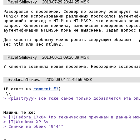
Pavel Shilovsky
2013-07-29 20:44:25 MSK
Разобрался с проблемой. Сервер по разному реагирует на 
(unix) при использовании различных протоколов аутентифи
произошёл переход с NTLM на NTLMSSP, что изменило реакц
запрос. Конкретная причина, изменившая поведение сервер
аутентификации NTLMSSP пока не выяснена. Задал вопрос в
Для клиента проблему можно решить следующим образом - у
sec=ntlm или sec=ntlmv2.
Pavel Shilovsky
2013-08-13 09:26:09 MSK
У клиента возникла новая проблема. Необходимо воспроиз
Svetlana Zhukova
2013-09-04 11:48:56 MSK
(В ответ на 
comment #3
)

> <piastryyy> всё тоже самое только добавляется эта оп
> [T]Fedora_17x64 (по техническим причинам в данный мом
> [T]Windowx XP Sv

> Снимки на обеих "9444"