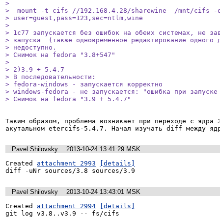
> 

>  mount -t cifs //192.168.4.28/sharewine  /mnt/cifs -o
> user=guest,pass=123,sec=ntlm,wine

> 

> 1с77 запускается без ошибок на обеих системах, не зав
> запуска  (также одновременное редактирование одного д
> недоступно.

> Снимок на fedora "3.8+547"

> 

> 2)3.9 + 5.4.7

> В последовательности:

> fedora-windows - запускается корректно

> windows-fedora - не запускается: "ошибка при запуске 
> Снимок на fedora "3.9 + 5.4.7"
Таким образом, проблема возникает при переходе с ядра 3
акутальном etercifs-5.4.7. Начал изучать diff между яд
Pavel Shilovsky
2013-10-24 13:41:29 MSK
Created 
attachment 2993
[details]
diff -uNr sources/3.8 sources/3.9
Pavel Shilovsky
2013-10-24 13:43:01 MSK
Created 
attachment 2994
[details]
git log v3.8..v3.9 -- fs/cifs