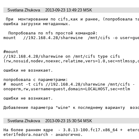
Svetlana Zhukova
2013-09-23 13:49:23 MSK
 При  монтировании по cifs,как и ранее, (попробовала также etermount) возникает 
ошибка загрузки метаданных.

  Попробовала по nfs простой командой: 

mount   //192.168.4.28/sharewine  /mnt/cifs -o user=gue
#mount

//192.168.4.28/sharewine on /mnt/cifs type cifs 
(rw,nosuid,nodev,noexec,relatime,vers=1.0,sec=ntlmssp,
ошибки не возникает.

попробовала с параметрами:

#  mount -t cifs //192.168.4.28/sharewine /mnt/cifs -
onoperm,rw,username=guest,domain=LOCALHOST,sec=ntlm

ошибки не возникает. 

Добавление параметра "wine" к последнему варианту  воз
Svetlana Zhukova
2013-09-23 15:30:54 MSK
На более раннем ядре  - 3.8.13-100.fc17.x86_64 +  eter
eter1fedora.noarch - аналогично.
