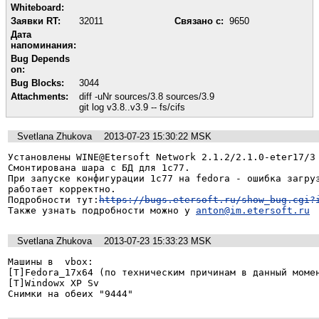
Whiteboard:
Заявки RT:
32011
Связано с:
9650
Дата
напоминания:
Bug Depends
on:
Bug Blocks:
3044
Attachments:
diff -uNr sources/3.8 sources/3.9
git log v3.8..v3.9 -- fs/cifs
Svetlana Zhukova
2013-07-23 15:30:22 MSK
Установлены WINE@Etersoft Network 2.1.2/2.1.0-eter17/3 
Смонтирована шара с БД для 1с77.

При запуске конфигурации 1с77 на fedora - ошибка загруз
работает корректно.

Подробности тут:
https://bugs.etersoft.ru/show_bug.cgi?
Также узнать подробности можно у 
anton@im.etersoft.ru
Svetlana Zhukova
2013-07-23 15:33:23 MSK
Машины в  vbox:

[T]Fedora_17x64 (по техническим причинам в данный момен
[T]Windowx XP Sv

Снимки на обеих "9444"