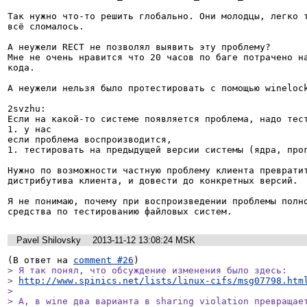
Так нужно что-то решить глобально. Они молодцы, легко т
всё сломалось.

А неужели RECT не позволял выявить эту проблему?

Мне не очень нравится что 20 часов по баге потрачено на
кода.

А неужели нельзя было протестировать с помощью winelock
2svzhu:

Если на какой-то системе появляется проблема, надо тест
1. у нас

если проблема воспроизводится,

1. тестировать на предыдущей версии системы (ядра, прог
Нужно по возможности частную проблему клиента превратит
дистрибутива клиента, и довести до конкретных версий.

Я не понимаю, почему при воспроизведении проблемы полно
средства по тестированию файловых систем.
Pavel Shilovsky
2013-11-12 13:08:24 MSK
(В ответ на 
comment #26
> Я так понял, что обсуждение изменения было здесь:

> 
http://www.spinics.net/lists/linux-cifs/msg07798.htm
> 

> А, в wine два варианта в sharing violation превращает