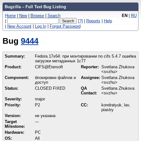
Bugzilla – Full Text Bug Listing
Home
|
New
|
Browse
|
Search
EN
|
RU
|
[?]
|
Reports
|
Help
|
New Account
|
Log In
|
Forgot Password
Bug
9444
Summary:
Fedora 17x64: при монтировании по cifs 5.4.7 ошибка
загрузки метаданных 1с77
Product:
CIFS@Etersoft
Reporter:
Svetlana Zhukova
<svzhu>
Component:
блокировки файлов и
Assignee:
Svetlana Zhukova
доступ
<svzhu>
Status:
CLOSED FIXED
QA
Svetlana Zhukova
Contact:
<svzhu>
Severity:
major
Priority:
P2
CC:
kondratyuk, lav,
piastry
Version:
не указана
Target
---
Milestone:
Hardware:
PC
OS:
All