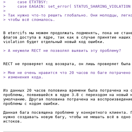
>     case ETXTBSY:

>     case EAGAIN: set_error( STATUS_SHARING_VIOLATION 
> 

> Так нужно что-то решить глобально. Они молодцы, легко
> чтобы всё сломалось.
В etercifs мы можем продолжать подменять, пока не стане
флагов доступа в ядре, так как в случае принятие наших 
violation будет отдельный новый код ошибки.

> А неужели RECT не позволял выявить эту проблему?
RECT не проверяет код возврата, он лишь проверяет была 
> Мне не очень нравится что 20 часов по баге потрачено 
> изменения кода.
Из данных 20 часов половина времени была потрачена на о
проблемы, появившейся в ядре 3.8 с переходом на новый м
умолчанию. Другая половина потрачена на воспроизведение
проблемы с кодом ошибки.

Данная бага посвящена проблеме у конкретного клиента. П
нужно создавать новую багу, чтобы не мешать всё в одно 
истоков.