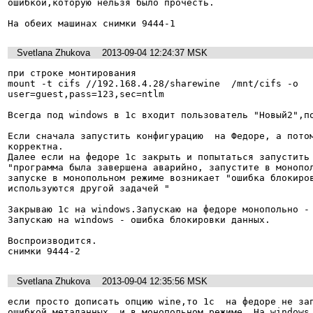
ошибкой,которую нельзя было прочесть.

На обеих машинах снимки 9444-1
Svetlana Zhukova
2013-09-04 12:24:37 MSK
при строке монтирования 

mount -t cifs //192.168.4.28/sharewine  /mnt/cifs -o

user=guest,pass=123,sec=ntlm

Всегда под windows в 1с входит пользователь "Новый2",по
Если сначала запустить конфигурацию  на Федоре, а потом
корректна.

Далее если на федоре 1с закрыть и попытаться запустить 
"программа была завершена аварийно, запустите в монопол
запуске в монопольном режиме возникает "ошибка блокиров
используются другой задачей "

Закрываю 1с на windows.Запускаю на федоре монопольно - 
Запускаю на windows - ошибка блокировки данных.

Воспроизводится.

снимки 9444-2
Svetlana Zhukova
2013-09-04 12:35:56 MSK
если просто дописать опцию wine,то 1с  на федоре не зап
ошибкой метаданных, и в монопольном режиме. На windows 