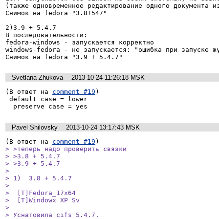
(также одновременное редактирование одного документа из
Снимок на fedora "3.8+547"

2)3.9 + 5.4.7

В последовательности:

fedora-windows - запускается корректно

windows-fedora - не запускается: "ошибка при запуске жу
Снимок на fedora "3.9 + 5.4.7"
Svetlana Zhukova
2013-10-24 11:26:18 MSK
(В ответ на 
comment #19
)

 default case = lower

  preserve case = yes
Pavel Shilovsky
2013-10-24 13:17:43 MSK
(В ответ на 
comment #19
> >теперь надо проверить связки

> >3.8 + 5.4.7

> >3.9 + 5.4.7

> 

> 1)  3.8 + 5.4.7

> 

>  [T]Fedora_17x64 

>  [T]Windowx XP Sv

> 

> Уснатовила cifs 5.4.7.
