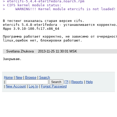
> etercifs-5.4.4-eter1fedora.noarch.rpm

> CIFS kernel module status:

>     WARNING!!! Kernel module etercifs is not loaded!
В тестинг оказалась старая версия cifs. 

etercifs 5.4.8-eter1fedora - устанавливается корректно.
Ядро 3.9.10-100.fc17.x86_64

Программа работает корректно, не зависимо от очереднос
linux,ошибок нет, блокировки работают.
Svetlana Zhukova
2013-11-25 11:30:01 MSK
Закрываю.
Home
|
New
|
Browse
|
Search
|
[?]
|
Reports
|
Help
|
New Account
|
Log In
|
Forgot Password