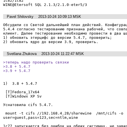
1c82/1c82

WINE@Etersoft SQL 2.1.3/2.1.0-eter5/3
Pavel Shilovsky
2013-10-24 10:09:13 MSK
Обсудили со Светой дальнейший план действий. Конфигурац
5.4.4 согласно тестированию признана рабочей, что совпа
клиент. Далее тестирование необходимо провести в два ша
1) обновить этерцифс до версии 5.4.7, проверить;

2) обновить ядро до версии 3.9, проверить.
Svetlana Zhukova
2013-10-24 11:22:47 MSK
>теперь надо проверить связки

>3.8 + 5.4.7

>3.9 + 5.4.7
1)  3.8 + 5.4.7

 [T]Fedora_17x64 

 [T]Windowx XP Sv

Уснатовила cifs 5.4.7.

 mount -t cifs //192.168.4.28/sharewine  /mnt/cifs -o 
user=guest,pass=123,sec=ntlm,wine

1с77 запускается без ошибок на обеих системах, не завис