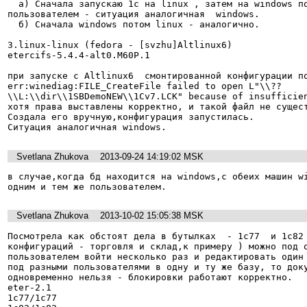
  а) Сначала запускаю 1с на linux , затем на windows под одним и тем же 
пользователем - ситуация аналогичная  windows.

  б) Сначала windows потом linux - аналогично.

3.linux-linux (fedora - [svzhu]Altlinux6) 

etercifs-5.4.4-alt0.M60P.1

при запуске с Altlinux6  смонтированной конфигурации по
err:winediag:FILE_CreateFile failed to open L"\\??
\\L:\\dir\\1SBDemoNEW\\1Cv7.LCK" because of insufficien
хотя права выставлены корректно, и такой файл не сущест
Создала его вручную,конфигурация запустилась.

Ситуация аналогичная windows.
Svetlana Zhukova
2013-09-24 14:19:02 MSK
в случае,когда бд находится на windows,с обеих машин wi
одним и тем же пользователем.
Svetlana Zhukova
2013-10-02 15:05:38 MSK
Посмотрела как обстоят дела в бутылках  - 1с77  и 1c82 
конфигураций - торговля и склад,к примеру ) можно под о
пользователем войти несколько раз и редактировать один 
под разными пользователями в одну и ту же базу, то доку
одновременно нельзя - блокировки работают корректно.

eter-2.1

1c77/1c77
