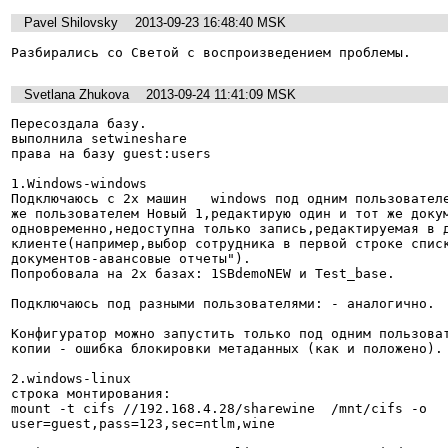
Pavel Shilovsky
2013-09-23 16:48:40 MSK
Разбирались со Светой с воспроизведением проблемы.
Svetlana Zhukova
2013-09-24 11:41:09 MSK
Пересоздала базу.

выполнила setwineshare

права на базу guest:users

1.Windows-windows

Подключаюсь с 2х машин   windows под одним пользователе
же пользователем Новый 1,редактирую один и тот же докум
одновременно,недоступна только запись,редактируемая в д
клиенте(например,выбор сотрудника в первой строке списк
документов-авансовые отчеты").

Попробовала на 2х базах: 1SBdemoNEW и Test_base.

Подключаюсь под разными пользователями: - аналогично.

Конфигуратор можно запустить только под одним пользоват
копии - ошибка блокировки метаданных (как и положено).

2.windows-linux

строка монтирования:

mount -t cifs //192.168.4.28/sharewine  /mnt/cifs -o 
user=guest,pass=123,sec=ntlm,wine
