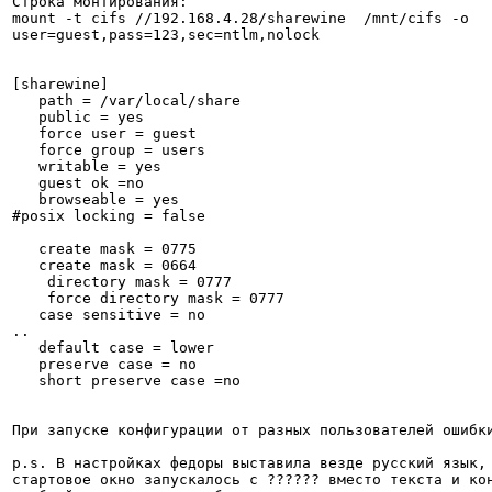
Строка монтирования:

mount -t cifs //192.168.4.28/sharewine  /mnt/cifs -o 
user=guest,pass=123,sec=ntlm,nolock

[sharewine]

   path = /var/local/share

   public = yes

   force user = guest

   force group = users

   writable = yes

   guest ok =no

   browseable = yes

#posix locking = false

   create mask = 0775

   create mask = 0664

    directory mask = 0777

    force directory mask = 0777

   case sensitive = no

..

   default case = lower

   preserve case = no

   short preserve case =no

При запуске конфигурации от разных пользователей ошибки
p.s. В настройках федоры выставила везде русский язык, 
стартовое окно запускалось с ?????? вместо текста и кон