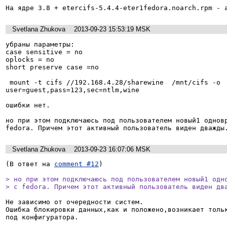
На ядре 3.8 + etercifs-5.4.4-eter1fedora.noarch.rpm - 
Svetlana Zhukova
2013-09-23 15:53:19 MSK
убраны параметры:

case sensitive = no

oplocks = no

short preserve case =no

 mount -t cifs //192.168.4.28/sharewine  /mnt/cifs -o 
user=guest,pass=123,sec=ntlm,wine

ошибки нет.

но при этом подключаюсь под пользователем новый1 одновр
fedora. Причем этот активный пользователь виден дважды
Svetlana Zhukova
2013-09-23 16:07:06 MSK
(В ответ на 
comment #12
)

> но при этом подключаюсь под пользователем новый1 одно
> с fedora. Причем этот активный пользователь виден дв
Не зависимо от очередности систем.

Ошибка блокировки данных,как и положено,возникает толь
под конфигуратора.