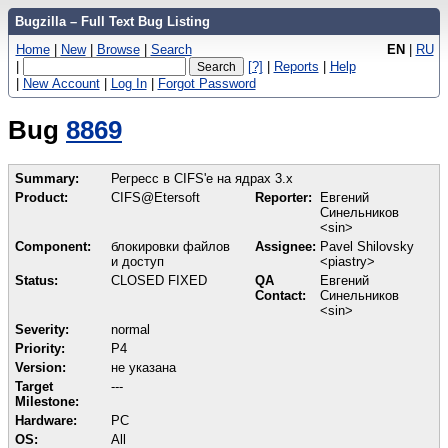
Bugzilla – Full Text Bug Listing
Home
|
New
|
Browse
|
Search
EN
|
RU
|
[?]
|
Reports
|
Help
|
New Account
|
Log In
|
Forgot Password
Bug
8869
Summary:
Регресс в CIFS'е на ядрах 3.x
Product:
CIFS@Etersoft
Reporter:
Евгений
Синельников
<sin>
Component:
блокировки файлов
Assignee:
Pavel Shilovsky
и доступ
<piastry>
Status:
CLOSED FIXED
QA
Евгений
Contact:
Синельников
<sin>
Severity:
normal
Priority:
P4
Version:
не указана
Target
---
Milestone:
Hardware:
PC
OS:
All