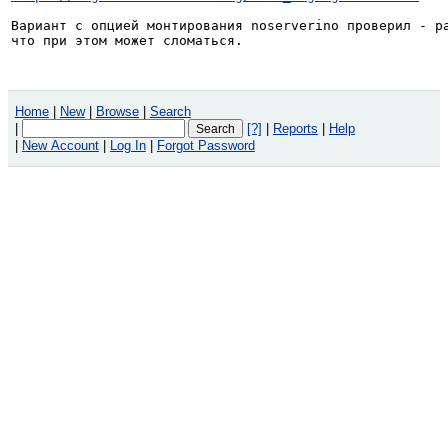
Вариант с опцией монтирования noserverino проверил - ра
что при этом может сломаться.
Home
|
New
|
Browse
|
Search
|
[?]
|
Reports
|
Help
|
New Account
|
Log In
|
Forgot Password