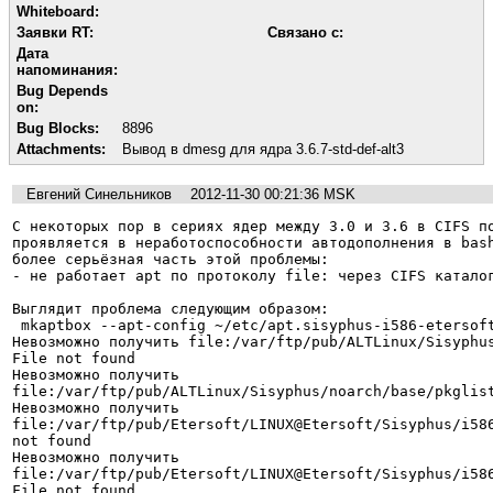
Whiteboard:
Заявки RT:
Связано с:
Дата
напоминания:
Bug Depends
on:
Bug Blocks:
8896
Attachments:
Вывод в dmesg для ядра 3.6.7-std-def-alt3
Евгений Синельников
2012-11-30 00:21:36 MSK
С некоторых пор в сериях ядер между 3.0 и 3.6 в CIFS по
проявляется в неработоспособности автодополнения в bash
более серьёзная часть этой проблемы:

- не работает apt по протоколу file: через CIFS каталог
Выглядит проблема следующим образом:

 mkaptbox --apt-config ~/etc/apt.sisyphus-i586-etersoft.conf /tmp/hasher

Невозможно получить file:/var/ftp/pub/ALTLinux/Sisyphus
File not found

Невозможно получить 
file:/var/ftp/pub/ALTLinux/Sisyphus/noarch/base/pkglist
Невозможно получить 
file:/var/ftp/pub/Etersoft/LINUX@Etersoft/Sisyphus/i586
not found

Невозможно получить 
file:/var/ftp/pub/Etersoft/LINUX@Etersoft/Sisyphus/i586/
File not found
