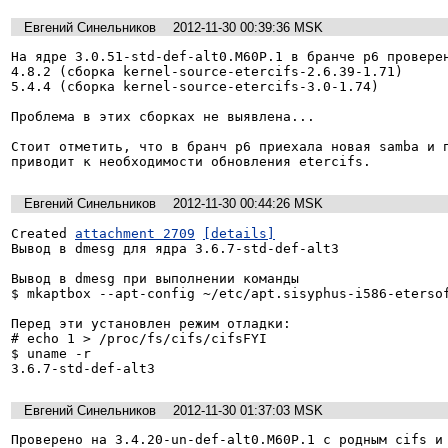
Евгений Синельников
2012-11-30 00:39:36 MSK
На ядре 3.0.51-std-def-alt0.M60P.1 в бранче p6 проверен
4.8.2 (сборка kernel-source-etercifs-2.6.39-1.71)

5.4.4 (сборка kernel-source-etercifs-3.0-1.74)

Проблема в этих сборках не выявлена...

Стоит отметить, что в бранч p6 приехала новая samba и п
приводит к необходимости обновления etercifs.
Евгений Синельников
2012-11-30 00:44:26 MSK
Created 
attachment 2709
[details]
Вывод в dmesg для ядра 3.6.7-std-def-alt3

Вывод в dmesg при выполнении команды

$ mkaptbox --apt-config ~/etc/apt.sisyphus-i586-etersof
Перед эти установлен режим отладки:

# echo 1 > /proc/fs/cifs/cifsFYI

$ uname -r

3.6.7-std-def-alt3
Евгений Синельников
2012-11-30 01:37:03 MSK
Проверено на 3.4.20-un-def-alt0.M60P.1 с родным cifs и 