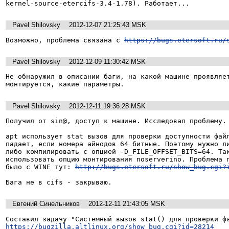
kernel-source-etercifs-3.4-1.78). Работает...
Pavel Shilovsky
2012-12-07 21:25:43 MSK
Возможно, проблема связана с 
https://bugs.etersoft.ru/
Pavel Shilovsky
2012-12-09 11:30:42 MSK
Не обнаружил в описании баги, на какой машине проявляет
монтируется, какие параметры.
Pavel Shilovsky
2012-12-11 19:36:28 MSK
Получил от sin@, доступ к машине. Исследовал проблему.

apt использует stat вызов для проверки доступности файл
падает, если номера айнодов 64 битные. Поэтому нужно ли
либо компилировать с опцией -D_FILE_OFFSET_BITS=64. Так
использовать опцию монтирования noserverino. Проблема п
было с WINE тут: 
http://bugs.etersoft.ru/show_bug.cgi?
Бага не в cifs - закрываю.
Евгений Синельников
2012-12-11 21:43:05 MSK
https://bugzilla.altlinux.org/show_bug.cgi?id=28214