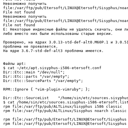
Невозможно получить 
file:/var/ftp/pub/Etersoft/LINUX@Etersoft/Sisyphus/noarc
File not found

Невозможно получить 
file:/var/ftp/pub/Etersoft/LINUX@Etersoft/Sisyphus/noarc
File not found

E: Некоторые индексные файлы не удалось скачать, они ли
либо вместо них были использованы старые версии.

Проверено, на ядрах 3.0.13-std-def-alt0.M60P.1 и 3.0.51
проблема не проявляется.

На ядре 3.6.7-std-def-alt3 проблема имеется.

Файлы apt:

$ cat ~/etc/apt.sisyphus-i586-etersoft.conf

Dir::Etc::main "/dev/null";

Dir::Etc::parts "/var/empty";

Dir::Etc::SourceParts "/var/empty";

RPM::Ignore { "vim-plugin-vimruby"; };

Dir::Etc::SourceList    "/home/sin/etc/sources.sisyphus
$ cat /home/sin/etc/sources.sisyphus-i586-etersoft.list
rpm file:/var/ftp/pub/ALTLinux/Sisyphus i586 classic

rpm file:/var/ftp/pub/ALTLinux/Sisyphus noarch classic

rpm file:/var/ftp/pub/Etersoft/LINUX@Etersoft/Sisyphus 
rpm file:/var/ftp/pub/Etersoft/LINUX@Etersoft/Sisyphus