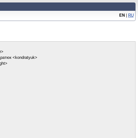
EN
|
RU
r>
ратюк <kondratyuk>
ght>