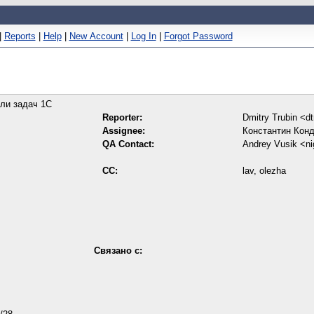
|
Reports
|
Help
|
New Account
|
Log In
|
Forgot Password
ли задач 1С
Reporter:
Dmitry Trubin <dt
Assignee:
Константин Конд
QA Contact:
Andrey Vusik <ni
CC:
lav, olezha
Связано с: