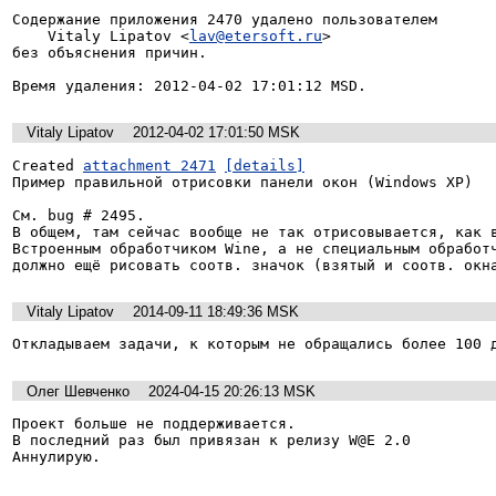
Содержание приложения 2470 удалено пользователем

    Vitaly Lipatov <
lav@etersoft.ru
>

без объяснения причин.

Время удаления: 2012-04-02 17:01:12 MSD.
Vitaly Lipatov
2012-04-02 17:01:50 MSK
Created 
attachment 2471
[details]
Пример правильной отрисовки панели окон (Windows XP)

См. bug # 2495.

В общем, там сейчас вообще не так отрисовывается, как в
Встроенным обработчиком Wine, а не специальным обработч
должно ещё рисовать соотв. значок (взятый и соотв. окн
Vitaly Lipatov
2014-09-11 18:49:36 MSK
Откладываем задачи, к которым не обращались более 100 
Олег Шевченко
2024-04-15 20:26:13 MSK
Проект больше не поддерживается. 

В последний раз был привязан к релизу W@E 2.0

Аннулирую.