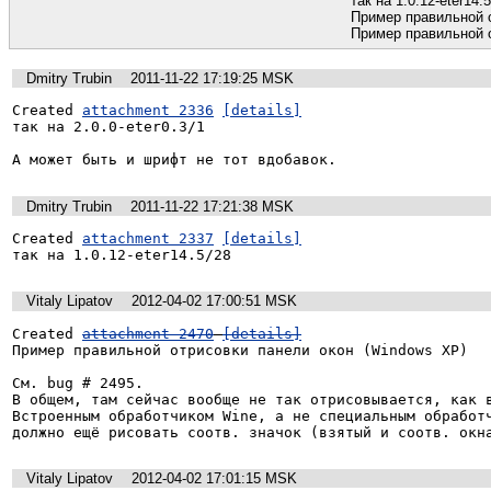
так на 1.0.12-eter14.
Пример правильной о
Пример правильной о
Dmitry Trubin
2011-11-22 17:19:25 MSK
Created 
attachment 2336
[details]
так на 2.0.0-eter0.3/1

А может быть и шрифт не тот вдобавок.
Dmitry Trubin
2011-11-22 17:21:38 MSK
Created 
attachment 2337
[details]
так на 1.0.12-eter14.5/28
Vitaly Lipatov
2012-04-02 17:00:51 MSK
Created 
attachment 2470
[details]
Пример правильной отрисовки панели окон (Windows XP)

См. bug # 2495.

В общем, там сейчас вообще не так отрисовывается, как в
Встроенным обработчиком Wine, а не специальным обработч
должно ещё рисовать соотв. значок (взятый и соотв. окн
Vitaly Lipatov
2012-04-02 17:01:15 MSK