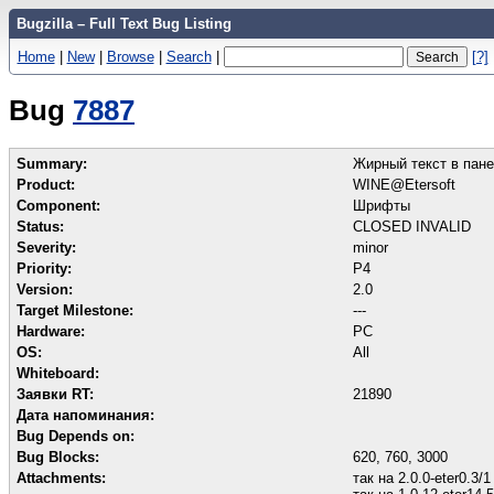
Bugzilla – Full Text Bug Listing
Home
|
New
|
Browse
|
Search
|
[?]
Bug
7887
Summary:
Жирный текст в пане
Product:
WINE@Etersoft
Component:
Шрифты
Status:
CLOSED INVALID
Severity:
minor
Priority:
P4
Version:
2.0
Target Milestone:
---
Hardware:
PC
OS:
All
Whiteboard:
Заявки RT:
21890
Дата напоминания:
Bug Depends on:
Bug Blocks:
620
,
760
,
3000
Attachments:
так на 2.0.0-eter0.3/1