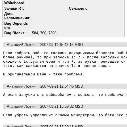
Whiteboard:
Заявки RT:
Связано с:
Дата
напоминания:
Bug Depends
on:
Bug Blocks:
584
,
760
,
7396
Анатолий Лютин
2007-09-11 15:43:15 MSD
Если собрать Вайн со свежими исходниками базового Вайн(
более ранние), то при запуске 1с 7.7 после загрузки кон
окошко с 1с:Бухгалтерия и т.п.), загрузка прекращается 
того, как кликается на значок 1с в панеле задач.

В оригинальном Вайн - таже проблема.
Анатолий Лютин
2007-09-21 12:54:46 MSD
А если запускать с вайндебагом в консоль, то проблема 
Анатолий Лютин
2007-09-21 15:59:32 MSD
Если убрать управление окнами менеджером, то бага всё 
Анатолий Лютин
2007-09-21 17:20:11 MSD