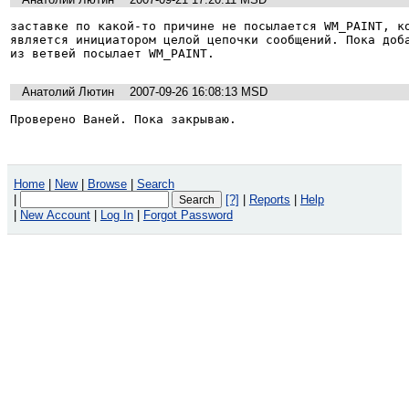
заставке по какой-то причине не посылается WM_PAINT, ко
является инициатором целой цепочки сообщений. Пока доба
из ветвей посылает WM_PAINT.
Анатолий Лютин
2007-09-26 16:08:13 MSD
Проверено Ваней. Пока закрываю.
Home
|
New
|
Browse
|
Search
|
[?]
|
Reports
|
Help
|
New Account
|
Log In
|
Forgot Password