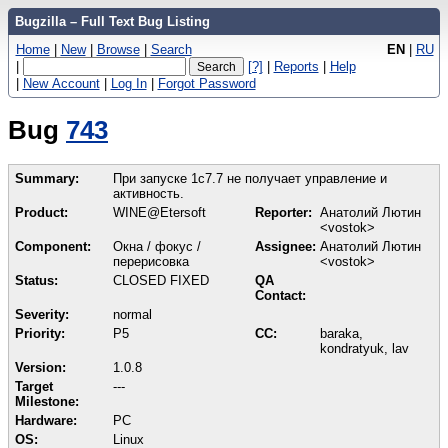
Bugzilla – Full Text Bug Listing
Home
|
New
|
Browse
|
Search
EN
|
RU
|
[?]
|
Reports
|
Help
|
New Account
|
Log In
|
Forgot Password
Bug
743
Summary:
При запуске 1с7.7 не получает управление и
активность.
Product:
WINE@Etersoft
Reporter:
Анатолий Лютин
<vostok>
Component:
Окна / фокус /
Assignee:
Анатолий Лютин
перерисовка
<vostok>
Status:
CLOSED FIXED
QA
Contact:
Severity:
normal
Priority:
P5
CC:
baraka,
kondratyuk, lav
Version:
1.0.8
Target
---
Milestone:
Hardware:
PC
OS:
Linux