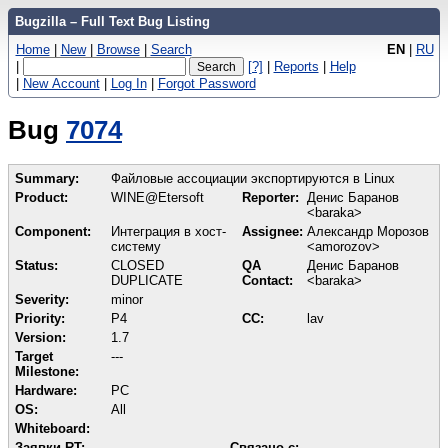
Bugzilla – Full Text Bug Listing
Home
|
New
|
Browse
|
Search
EN
|
RU
|
[?]
|
Reports
|
Help
|
New Account
|
Log In
|
Forgot Password
Bug
7074
Summary:
Файловые ассоциации экспортируются в Linux
Product:
WINE@Etersoft
Reporter:
Денис Баранов
<baraka>
Component:
Интеграция в хост-
Assignee:
Александр Морозов
систему
<amorozov>
Status:
CLOSED
QA
Денис Баранов
DUPLICATE
Contact:
<baraka>
Severity:
minor
Priority:
P4
CC:
lav
Version:
1.7
Target
---
Milestone:
Hardware:
PC
OS:
All
Whiteboard:
Заявки RT:
Связано с: