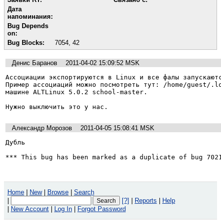
Дата
напоминания:
Bug Depends
on:
Bug Blocks:
7054
,
42
Денис Баранов
2011-04-02 15:09:52 MSK
Ассоциации экспортируются в Linux и все фалы запускаютс
Пример ассоциаций можно посмотреть тут: /home/guest/.lo
машине ALTLinux 5.0.2 school-master.

Нужно выключить это у нас.
Александр Морозов
2011-04-05 15:08:41 MSK
Дубль

*** This bug has been marked as a duplicate of bug 702
Home
|
New
|
Browse
|
Search
|
[?]
|
Reports
|
Help
|
New Account
|
Log In
|
Forgot Password