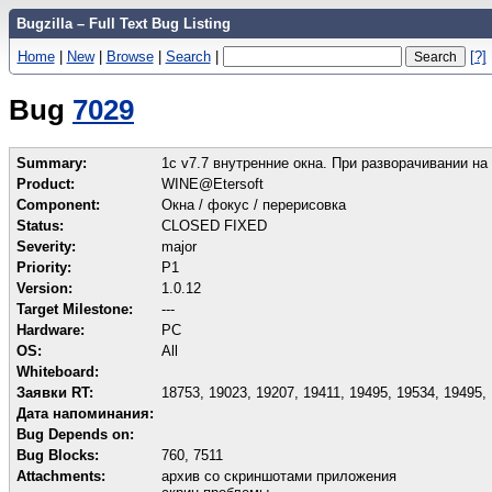
Bugzilla – Full Text Bug Listing
Home
|
New
|
Browse
|
Search
|
[?]
Bug
7029
Summary:
1c v7.7 внутренние окна. При разворачивании 
Product:
WINE@Etersoft
Component:
Окна / фокус / перерисовка
Status:
CLOSED FIXED
Severity:
major
Priority:
P1
Version:
1.0.12
Target Milestone:
---
Hardware:
PC
OS:
All
Whiteboard:
Заявки RT:
18753, 19023, 19207, 19411, 19495, 19534, 19495,
Дата напоминания:
Bug Depends on:
Bug Blocks:
760
,
7511
Attachments:
архив со скриншотами приложения