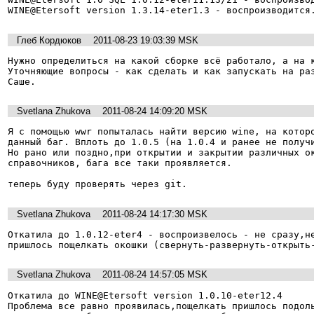
WINE@Etersoft version 1.3.14-eter1.3 - воспроизводится
Глеб Кордюков
2011-08-23 19:03:39 MSK
Нужно определиться на какой сборке всё работало, а на к
Уточняющие вопросы - как сделать и как запускать на раз
Саше.
Svetlana Zhukova
2011-08-24 14:09:20 MSK
Я с помощью wwr попыталась найти версию wine, на которо
данный баг. Вплоть до 1.0.5 (на 1.0.4 и ранее не получи
Но рано или поздно,при открытии и закрытии различных ок
справочников, бага все таки проявляется.

теперь буду проверять через git.
Svetlana Zhukova
2011-08-24 14:17:30 MSK
Откатила до 1.0.12-eter4 - воспроизвелось - не сразу,не
пришлось пощелкать окошки (свернуть-развернуть-открыть
Svetlana Zhukova
2011-08-24 14:57:05 MSK
Откатила до WINE@Etersoft version 1.0.10-eter12.4

Проблема все равно проявилась,пощелкать пришлось подоль