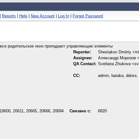
|
Reports
|
Help
|
New Account
|
Log In
|
Forgot Password
на все родительское окно пропадают управляющие элементы
Reporter:
Shestakov Dmitriy <m
Assignee:
Александр Морозов 
QA Contact:
Svetlana Zhukova <s
CC:
admin, baraka, ddoss, D
 18600, 20611, 20665, 20666, 20694
Связано с:
6820