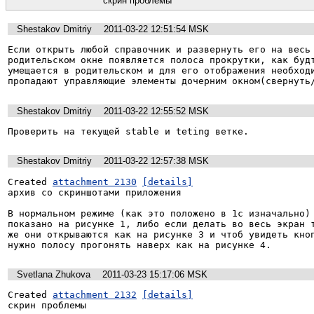
скрин проблемы
Shestakov Dmitriy
2011-03-22 12:51:54 MSK
Если открыть любой справочник и развернуть его на весь 
родительском окне появляется полоса прокрутки, как будт
умещается в родительском и для его отображения необходи
пропадают управляющие элементы дочерним окном(свернуть
Shestakov Dmitriy
2011-03-22 12:55:52 MSK
Проверить на текущей stable и teting ветке.
Shestakov Dmitriy
2011-03-22 12:57:38 MSK
Created 
attachment 2130
[details]
архив со скриншотами приложения

В нормальном режиме (как это положено в 1с изначально) 
показано на рисунке 1, либо если делать во весь экран т
же они открываются как на рисунке 3 и чтоб увидеть кноп
нужно полосу прогонять наверх как на рисунке 4.
Svetlana Zhukova
2011-03-23 15:17:06 MSK
Created 
attachment 2132
[details]
скрин проблемы
