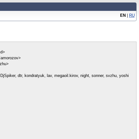
EN
|
RU
id>
<amorozov>
vzhu>
jSpiker, dtr, kondratyuk, lav, megaoil.kirov, night, sonner, svzhu, yoshi