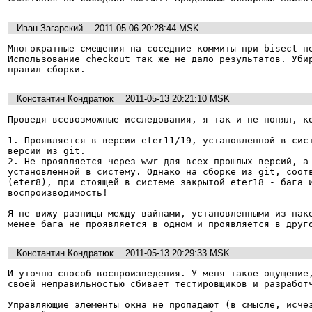
Иван Загарский
2011-05-06 20:28:44 MSK
Многократные смещения на соседние коммиты при bisect не
Использование checkout так же не дало результатов. Убир
правил сборки.
Константин Кондратюк
2011-05-13 20:21:10 MSK
Проведя всевозможные исследования, я так и не понял, ко
1. Проявляется в версии eter11/19, установленной в сист
версии из git.

2. Не проявляется через wwr для всех прошлых версий, а 
установленной в систему. Однако на сборке из git, соотв
(eter8), при стоящей в системе закрытой eter18 - бага и
воспроизводимость!

Я не вижу разницы между вайнами, установленными из паке
менее бага не проявляется в одном и проявляется в друг
Константин Кондратюк
2011-05-13 20:29:33 MSK
И уточню способ воспроизведения. У меня такое ощущение,
своей неправильностью сбивает тестировщиков и разработч
Управляющие элементы окна не пропадают (в смысле, исчез