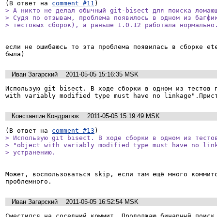
(В ответ на 
comment #11
> А никто не делал обычный git-bisect для поиска ломающ
> Судя по отзывам, проблема появилось в одном из багфик
> тестовых сборок), а раньше 1.0.12 работала нормально
если не ошибаюсь то эта проблема появилась в сборке ete
была)
Иван Загарский
2011-05-05 15:16:35 MSK
Использую git bisect. В ходе сборки в одном из тестов п
with variably modified type must have no linkage".Прис
Константин Кондратюк
2011-05-05 15:19:49 MSK
(В ответ на 
comment #13
> Использую git bisect. В ходе сборки в одном из тестов
> "object with variably modified type must have no link
> устранению.
Может, воспользоваться skip, если там ещё много коммито
проблемного.
Иван Загарский
2011-05-05 16:52:54 MSK
Сместился на соседний коммит. Продолжаю бинарный поиск