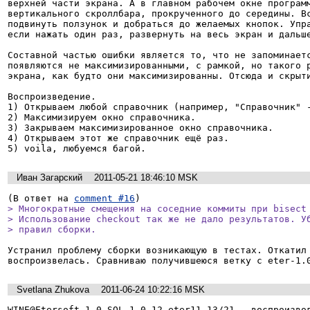
верхней части экрана. А в главном рабочем окне программ
вертикального скроллбара, прокрученного до середины. Вс
подвинуть ползунок и добраться до желаемых кнопок. Упра
если нажать один раз, развернуть на весь экран и дальше
Составной частью ошибки является то, что не запоминаетс
появляются не максимизированными, с рамкой, но такого р
экрана, как будто они максимизированны. Отсюда и скрыти
Воспроизведение.

1) Открываем любой справочник (например, "Справочник" -
2) Максимизируем окно справочника.

3) Закрываем максимизированное окно справочника.

4) Открываем этот же справочник ещё раз.

5) voila, любуемся багой.
Иван Загарский
2011-05-21 18:46:10 MSK
(В ответ на 
comment #16
> Многократные смещения на соседние коммиты при bisect 
> Использование checkout так же не дало результатов. Уб
> правил сборки.
Устранил проблему сборки возникающую в тестах. Откатил 
воспроизвелась. Сравниваю получившеюся ветку с eter-1.
Svetlana Zhukova
2011-06-24 10:22:16 MSK
WINE@Etersoft 1.0 SQL 1.0.12-eter11.13/21 - воспроизвод