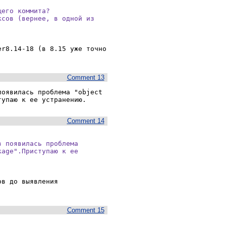
его коммита?

сов (вернее, в одной из

.
r8.14-18 (в 8.15 уже точно 
Comment 13
оявилась проблема "object 
тупаю к ее устранению.
Comment 14
 появилась проблема

age".Приступаю к ее

в до выявления 
Comment 15
.