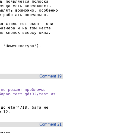
ы появляется полоска 
егда есть возможность 
влять возможно, особенно 
 работать нормально.

я стиль mdi-окон - они 
азмера и на том месте 
е кнопок вверху окна.

 "Номенклатура").

Comment 19
не решают проблемы.

ираю тест gdi32/test из

до eter4/18, бага не 
0.12.
Comment 21
ится.
