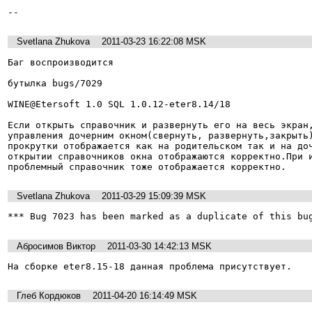
--
Svetlana Zhukova
2011-03-23 16:22:08 MSK
Баг воспроизводится

бутылка bugs/7029

WINE@Etersoft 1.0 SQL 1.0.12-eter8.14/18

Если открыть справочник и развернуть его на весь экран,
управления дочерним окном(свернуть, развернуть,закрыть)
прокрутки отображается как на родительском так и на доч
открытии справочников окна отображаются корректно.При и
проблемный справочник тоже отображается корректно.
Svetlana Zhukova
2011-03-29 15:09:39 MSK
*** Bug 7023 has been marked as a duplicate of this bu
Абросимов Виктор
2011-03-30 14:42:13 MSK
На сборке eter8.15-18 данная проблема присутствует.
Глеб Кордюков
2011-04-20 16:14:49 MSK