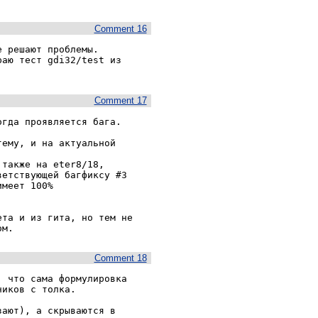
Comment 16
 решают проблемы. 
аю тест gdi32/test из 
Comment 17
гда проявляется бага.

ему, и на актуальной 
также на eter8/18, 
етствующей багфиксу #3 
меет 100% 
та и из гита, но тем не 
ом.
Comment 18
 что сама формулировка 
иков с толка.

ают), а скрываются в 