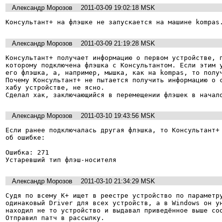
Александр Морозов
2011-03-09 19:02:18 MSK
Консультант+ на флэшке не запускается на машине kompas
Александр Морозов
2011-03-09 21:19:28 MSK
Консультант+ получает информацию о первом устройстве, п
которому подключена флэшка с Консультантом. Если этим у
его флэшка, а, например, мышка, как на kompas, то получ
Почему Консультант+ не пытается получить информацию о с
хабу устройстве, не ясно.

Сделал хак, заключающийся в перемещении флэшек в начал
Александр Морозов
2011-03-10 19:43:56 MSK
Если ранее подключалась другая флэшка, то Консультант+ 
об ошибке:

Ошибка: 271

Устаревший тип флэш-носителя
Александр Морозов
2011-03-10 21:34:29 MSK
Судя по всему К+ ищет в реестре устройство по параметру
одинаковый Driver для всех устройств, а в Windows он ун
находил не то устройство и выдавал приведённое выше соо
Отправил патч в рассылку.