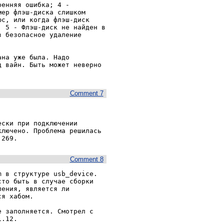
енняя ошибка; 4 - 
ер флэш-диска слишком 
с, или когда флэш-диск 
 5 - Флэш-диск не найден в 
 безопасное удаление 
на уже была. Надо 
 вайн. Быть может неверно 
Comment 7
ски при подключении 
лючено. Проблема решилась 
 269.
Comment 8
 в структуре usb_device. 
то быть в случае сборки 
ения, является ли 
я хабом.

 заполняется. Смотрел с 
.12.
