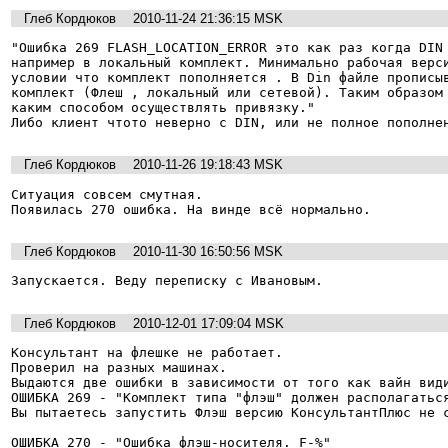
Глеб Кордюков
2010-11-24 21:36:15 MSK
"Ошибка 269 FLASH_LOCATION_ERROR это как раз когда DIN 
например в локальный комплект. Минимально рабочая верси
условии что комплект пополняется . В Din файле прописыв
комплект (Флеш , локальный или сетевой). Таким образом 
каким способом осуществлять привязку."

Либо клиент чтото неверно с DIN, или не полное пополне
Глеб Кордюков
2010-11-26 19:18:43 MSK
Ситуация совсем смутная.

Появилась 270 ошибка. На винде всё нормально.
Глеб Кордюков
2010-11-30 16:50:56 MSK
Запускается. Веду переписку с Ивановым.
Глеб Кордюков
2010-12-01 17:09:04 MSK
Консультант на флешке не работает.

Проверил на разных машинах.

Выдаются две ошибки в зависимости от того как вайн види
ОШИБКА 269 - "Комплект типа "флэш" должен располагаться
Вы пытаетесь запустить Флэш версию КонсультантПлюс не с
ОШИБКА 270 - "Ошибка флэш-носителя. F-%"
