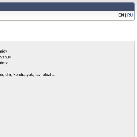
EN
|
RU
mid>
svzhu>
<dm>
er, dm, kondratyuk, lav, olezha