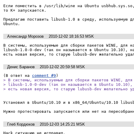
Если поместить в /usr/lib/wine на Ubuntu usbhub.sys.so,
то К+ запускается.

Предлагаю поставить libusb-1.0 в среду, используемую дл
Ubuntu.
Александр Морозов
2010-12-02 18:16:53 MSK
В системы, используемые для сборки пакетов WINE, для ко
libusb-1.0-0-dev (так он называется в Ubuntu 10.10), на
есть новая версия, то старую lubusb-dev желательно уда
Денис Баранов
2010-12-02 20:59:58 MSK
(В ответ на 
comment #9
> В системы, используемые для сборки пакетов WINE, для 
> libusb-1.0-0-dev (так он называется в Ubuntu 10.10), 
> есть новая версия, то старую lubusb-dev желательно у
Установил в Ubuntu/10.10 и в x86_64/Ubuntu/10.10 libusb
Нужно протестировать запускается или нет на пересобран
Глеб Кордюков
2010-12-03 14:25:21 MSK
Hack ситуацию не исправил.