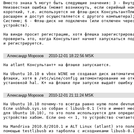
Вместо знака % могут быть следующие значения: 3 - Внутр
Неизвестная ошибка (может возникнуть, если серийный ном
короткий, т.е. используется не флэш-диск КонсультантПлю
расшарен и доступ осуществляется с другого компьютера);
Системе; 6 - Флэш-диск не подключен (или отключен через
устройств).

На винде просит регистрацию, хотя флешка зарегистрирова
проверить это, когда Консультант начнет хапускаться под
и регистрируется.
Александр Морозов
2010-12-01 18:22:56 MSK
На atlant Консультант+ на флэшке запускается.

На Ubuntu 10.10 в vbox WINE не создавал диск автоматиче
флэшки, хотя в /etc/wine/config автомонтирование не отк
установкой hal. К+ на флэшке при запуске выдаёт ошибку
Александр Морозов
2010-12-01 21:11:24 MSK
На Ubuntu 10.10 почему-то всегда равно нулю поле devnum
Если usbhub.sys.so собран с libusb-0.1 (что и имеет мес
для Ubuntu 10.10), то это поле используется для определ
устройство хабом. Если оно <= 1, то устройство считаетс
На Mandriva 2010.0/2010.1 и ALT Linux (atlant) это поле
помощью testlibusb из тарболла с исходниками libusb-0.1