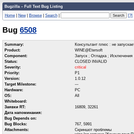
Bugzilla – Full Text Bug Listing
Home
|
New
|
Browse
|
Search
|
[?]
Bug
6508
Summary:
Консультант плюс : не запуска
Product:
WINE@Etersoft
Component:
Запуск ; Отладка ; Исключения
Status:
CLOSED INVALID
Severity:
critical
Priority:
P1
Version:
1.0.12
Target Milestone:
---
Hardware:
PC
OS:
All
Whiteboard:
Заявки RT:
16809, 32261
Дата напоминания:
Bug Depends on:
Bug Blocks:
767
,
5991
Attachments:
Скриншот проблемы