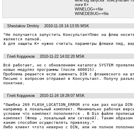
wine.log запуска "Консультант 
логи К+
WINELOG=+file
WINEDEBUG=+file
Shestakov Dmitriy
2010-11-19 14:13:55 MSK
"Не получается запустить КонсультантПлюс на флеш носите
является папкой.

А для защиты К+ нужно считать параметры флешки пид, ви
Глеб Кордюков
2010-11-22 14:02:20 MSK
Всё работает, но с обновлением каталога SYSTEM проявляе
новых модулях программы (после 400015).

Проблема решается если заменить DIN с флэшевского на шт
Письмо с вопросом отправил в Консультант. Получу разъяс
понятнее.
Глеб Кордюков
2010-11-24 19:28:07 MSK
"Ошибка 269 FLASH_LOCATION_ERROR это как раз когда DIN 
например в локальный комплект. Минимально рабочая верси
условии что комплект пополняется . В Din файле прописыв
комплект (Флеш , локальный или сетевой). Таким образом 
каким способом осуществлять привязку."

Либо клиент чтото неверно с DIN, или не полное пополне