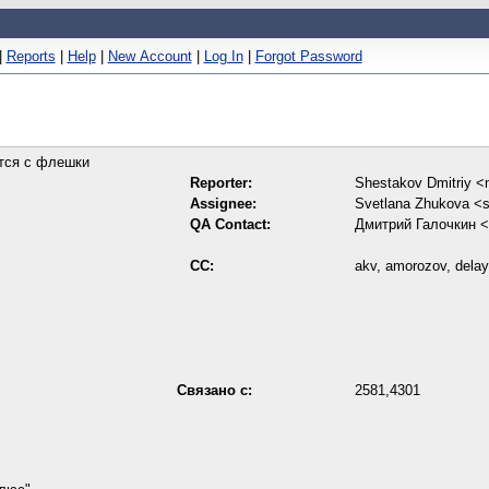
|
Reports
|
Help
|
New Account
|
Log In
|
Forgot Password
ется с флешки
Reporter:
Shestakov Dmitriy <
Assignee:
Svetlana Zhukova <
QA Contact:
Дмитрий Галочкин 
CC:
akv, amorozov, delay
Связано с:
2581,4301