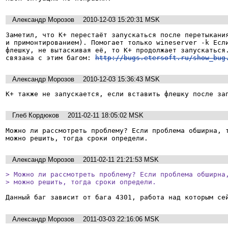
Александр Морозов
2010-12-03 15:20:31 MSK
Заметил, что К+ перестаёт запускаться после перетыкания
и примонтированием). Помогает только wineserver -k Если
флешку, не вытаскивая её, то К+ продолжает запускаться.
связана с этим багом: 
http://bugs.etersoft.ru/show_bug
Александр Морозов
2010-12-03 15:36:43 MSK
К+ также не запускается, если вставить флешку после за
Глеб Кордюков
2011-02-11 18:05:02 MSK
Можно ли рассмотреть проблему? Если проблема обширна, т
можно решить, тогда сроки определи.
Александр Морозов
2011-02-11 21:21:53 MSK
> Можно ли рассмотреть проблему? Если проблема обширна,
> можно решить, тогда сроки определи.
Данный баг зависит от бага 4301, работа над которым се
Александр Морозов
2011-03-03 22:16:06 MSK