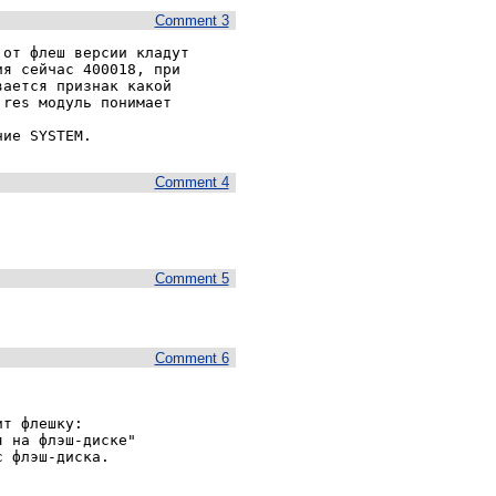
Comment 3
от флеш версии кладут

я сейчас 400018, при

ается признак какой

res модуль понимает

ние SYSTEM.
Comment 4
Comment 5
Comment 6
т флешку:

 на флэш-диске"

 флэш-диска.
