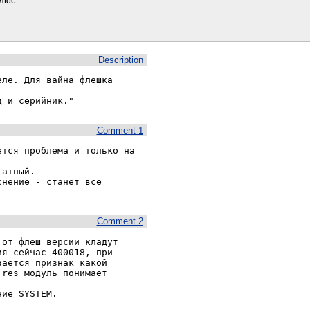
Плюс"
Description
ле. Для вайна флешка 
д и серийник."
Comment 1
тся проблема и только на 
атный.

нение - станет всё 
Comment 2
от флеш версии кладут

я сейчас 400018, при

ается признак какой

res модуль понимает

ние SYSTEM.